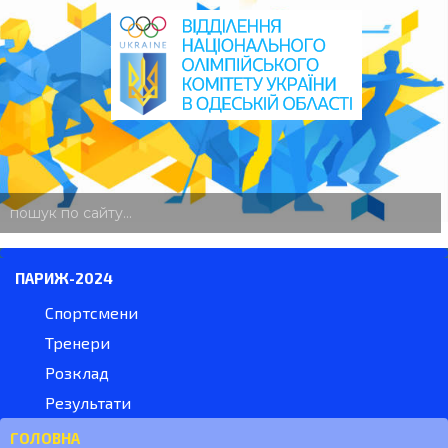
пошук
по
сайту
ПАРИЖ-2024
Спортсмени
Тренери
Розклад
Результати
ГОЛОВНА