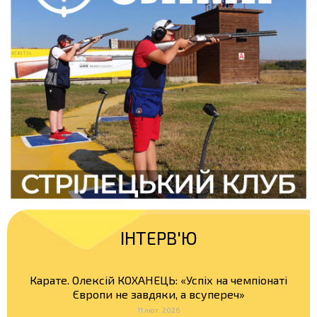
ІНТЕРВ'Ю
Карате. Олексій КОХАНЕЦЬ: «Успіх на чемпіонаті
Європи не завдяки, а всупереч»
11 лют. 2026