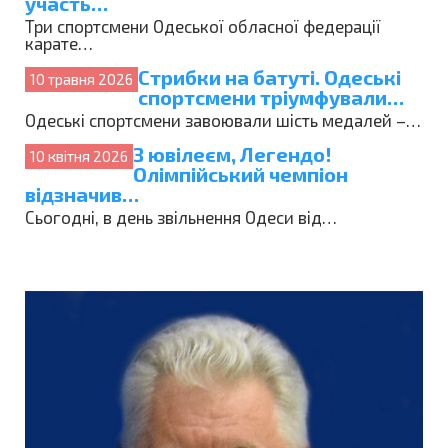
участь…
Три спортсмени Одеської обласної федерації
карате…
Стрибки на батуті. Одеські
10 травня 2026
спортсмени тріумфували…
Одеські спортсмени завоювали шість медалей –…
З ювілеєм, Легендо!
10 квітня 2026
Олімпійський чемпіон
відзначив…
Сьогодні, в день звільнення Одеси від…