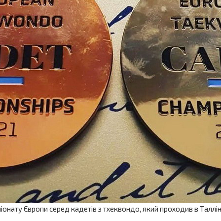
ату Європи серед кадетів з тхеквондо, який проходив в Таллін