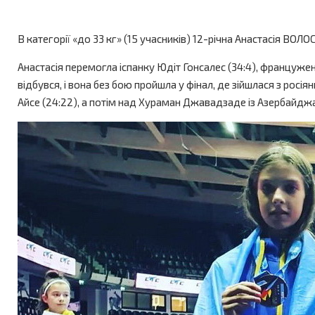
В категорії «до 33 кг» (15 учасників) 12-річна Анастасія В
Анастасія перемогла іспанку Юдіт Гонсалес (34:4), француженк
відбувся, і вона без бою пройшла у фінал, де зійшлася з росі
Айсе (24:22), а потім над Хураман Джавадзаде із Азербайджа