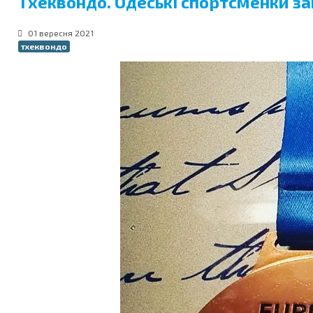
Тхеквондо. Одеські спортсменки з
01 вересня 2021
тхеквондо