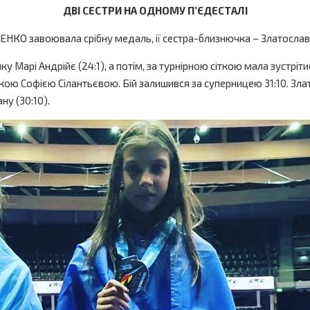
ДВІ СЕСТРИ НА ОДНОМУ П’ЄДЕСТАЛІ
ОЛОСЕНКО завоювала срібну медаль, ії сестра-близнючка – Златос
у Марі Андрійє (24:1), а потім, за турнірною сіткою мала зустріт
янкою Софією Сілантьєвою. Бій залишився за суперницею 31:10. Зл
ну (30:10).