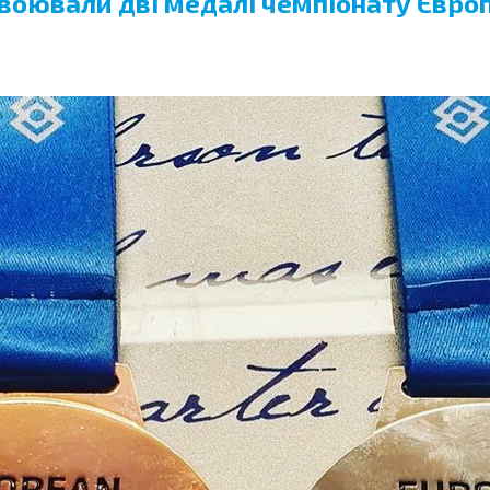
авоювали дві медалі чемпіонату Євро