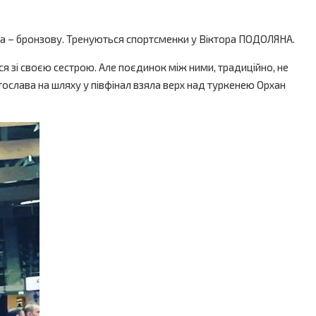
лава – бронзову. Тренуються спортсменки у Віктора ПОДОЛЯНА.
ися зі своєю сестрою. Але поєдинок між ними, традиційно, не
атослава на шляху у півфінал взяла верх над туркенею Орхан