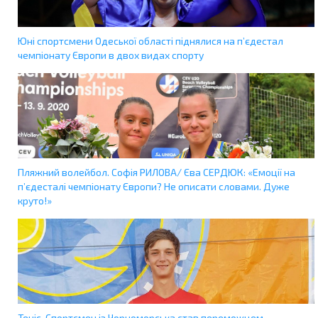
Юні спортсмени Одеської області піднялися на п’єдестал
чемпіонату Європи в двох видах спорту
Пляжний волейбол. Софія РИЛОВА/ Єва СЕРДЮК: «Емоції на
п’єдесталі чемпіонату Європи? Не описати словами. Дуже
круто!»
Теніс. Спортсмен із Чорноморська став переможцем