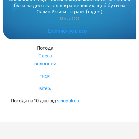
бути на десять голів краще інших, щоб бути на
Олімпійських іграх» (відео)
22 лют. 2025
Дивитися усі відео→
Погода
Одеса
вологість:
тиск:
вітер:
Погода на 10 днів від
sinoptik.ua