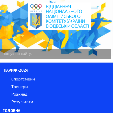
пошук
по
сайту
ПАРИЖ-2024
Спортсмени
Тренери
Розклад
Результати
ГОЛОВНА