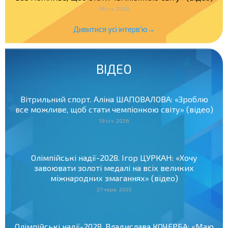
19 січ. 2026
Дивитися усі інтерв'ю→
ВІДЕО
Вітрильний спорт. Аліна ШАПОВАЛОВА: «Зроблю
все можливе, щоб стати чемпіонкою світу» (відео)
19 січ. 2026
Олімпійські надії-2028. Ігор ЦУРКАН: «Хочу
завоювати золоті медалі на всіх великих
міжнародних змаганнях» (відео)
27 черв. 2025
Олімпійські надії-2028. Владислава КОЧЕРБА: «Маю