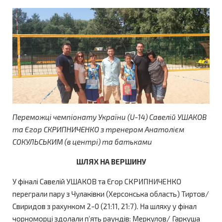
Переможці чемпіонату України (U-14) Савелій УШАКОВ
та Єгор СКРИПНИЧЕНКО з тренером Анатолієм
СОКУЛЬСЬКИМ (в центрі) та батьками
ШЛЯХ НА ВЕРШИНУ
У фіналі Савелій УШАКОВ та Єгор СКРИПНИЧЕНКО
переграли пару з Чулаківки (Херсонська область) Тиртов/
Свиридов з рахунком 2-0 (21:11, 21:7). На шляху у фінал
чорноморці здолали п’ять раундів: Меркулов/ Гаркуша