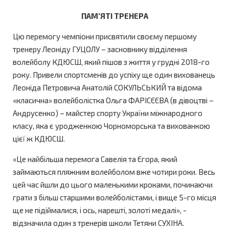
ПАМ’ЯТІ ТРЕНЕРА
Цю перемогу чемпіони присвятили своєму першому
тренеру Леоніду ГУЦОЛУ – засновнику відділення
волейболу КДЮСШ, який пішов з життя у грудні 2018-го
року. Привели спортсменів до успіху ще один вихованець
Леоніда Петровича Анатолій СОКУЛЬСЬКИЙ та відома
«класична» волейболістка Ольга ФАРІСЄЄВА (в дівоцтві –
Андрусенко) – майстер спорту України міжнародного
класу, яка є уродженкою Чорноморська та вихованкою
цієї ж КДЮСШ.
«Це найбільша перемога Савелія та Єгора, який
займаються пляжним волейболом вже чотири роки. Весь
цей час йшли до цього маленькими кроками, починаючи
грати з більш старшими волейболістами, і вище 5-го місця
ще не підіймалися, і ось, нарешті, золоті медалі», -
відзначила один з тренерів школи Тетяни СУХІНА.