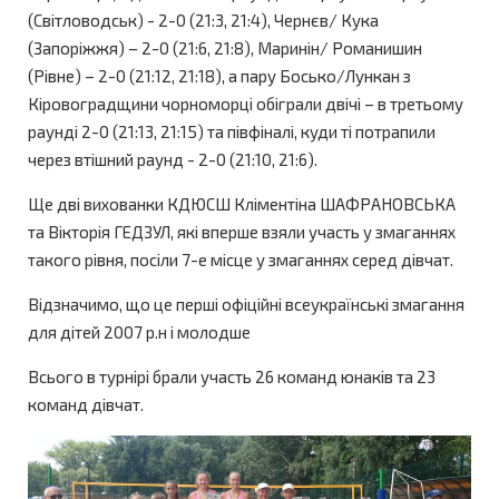
(Світловодськ) - 2-0 (21:3, 21:4), Чернєв/ Кука
(Запоріжжя) – 2-0 (21:6, 21:8), Маринін/ Романишин
(Рівне) – 2-0 (21:12, 21:18), а пару Босько/Лункан з
Кіровоградщини чорноморці обіграли двічі – в третьому
раунді 2-0 (21:13, 21:15) та півфіналі, куди ті потрапили
через втішний раунд - 2-0 (21:10, 21:6).
Ще дві вихованки КДЮСШ Кліментіна ШАФРАНОВСЬКА
та Вікторія ГЕДЗУЛ, які вперше взяли участь у змаганнях
такого рівня, посіли 7-е місце у змаганнях серед дівчат.
Відзначимо, що це перші офіційні всеукраїнські змагання
для дітей 2007 р.н і молодше
Всього в турнірі брали участь 26 команд юнаків та 23
команд дівчат.