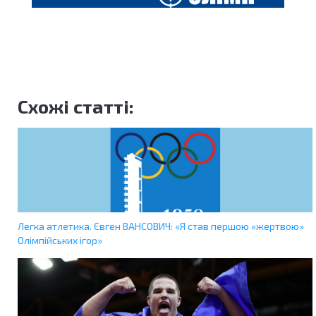
Схожі статті:
Легка атлетика. Євген ВАНСОВИЧ: «Я став першою «жертвою»
Олімпійських ігор»