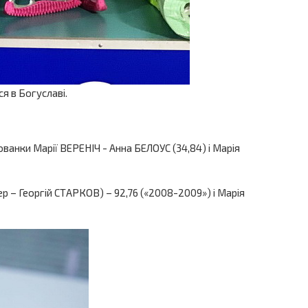
я в Богуславі.
ванки Марії ВЕРЕНІЧ - Анна БЕЛОУС (34,84) і Марія
р – Георгій СТАРКОВ) – 92,76 («2008-2009») і Марія