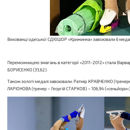
Вихованці одеської СДЮШОР «Крижинка» завоювали 6 медалей (
Переможницею змагань в категорії «2011-2012» стала Варвара
БОРИСЕНКО (33,62)
Також золоті медалі завоювали: Ратмір КРАВЧЕНКО (тренерка 
ЛАРІОНОВА (тренер – Георгій СТАРКОВ) – 106,94 («сеньйори»)