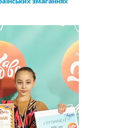
раїнських змаганнях