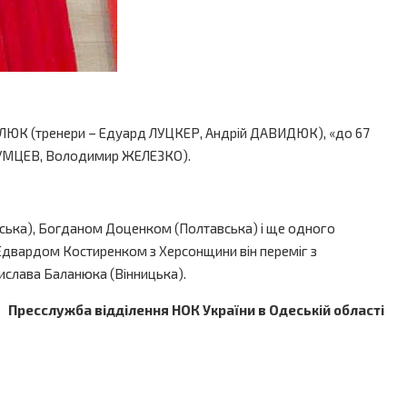
РИЛЮК (тренери – Едуард ЛУЦКЕР, Андрій ДАВИДЮК), «до 67
РЖУМЦЕВ, Володимир ЖЕЛЕЗКО).
ська), Богданом Доценком (Полтавська) і ще одного
Едвардом Костиренком з Херсонщини він переміг з
дислава Баланюка (Вінницька).
Пресслужба відділення НОК України в Одеській області