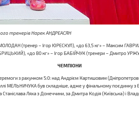
з його тренерів Нарек АНДРЕАСЯН
ро МОЛОДАН (тренер – Ігор ЮРЕСКУЛ), «до 63,5 кг» – Максим ГАВ
ЕБРИЦЬКИЙ), «до 80 кг» – Ігор БАБІЙЧУК (тренери – Дмитро У
ЧЕМПІОНИ
ремоги з рахунком 5:0: над Андрієм Картишовим (Дніпропетров
ллі МЕЛЬНИЧУКА був складніше, адже у фінальному поєдинку з 
за Станіслава Ляха з Донеччини, за Дмитра Кодія (Київська) і Вла