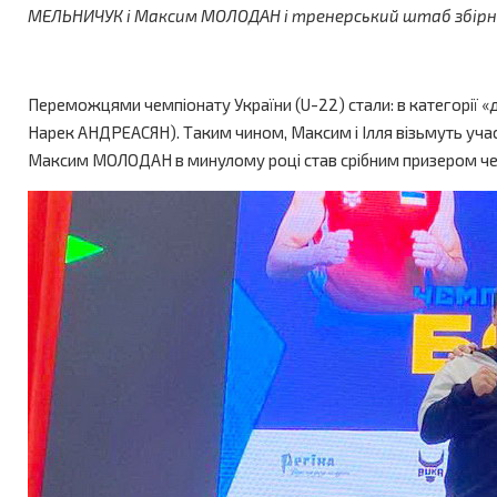
МЕЛЬНИЧУК і Максим МОЛОДАН і тренерський штаб збірно
Переможцями чемпіонату України (U-22) стали: в категорії «
Нарек АНДРЕАСЯН). Таким чином, Максим і Ілля візьмуть участь
Максим МОЛОДАН в минулому році став срібним призером чем