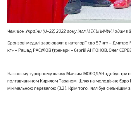
Чемпіон України (U-22) 2022 року Ілля МЕЛЬНИЧУК і один 
Бронзові медалі завоювали: в категорії «до 57 кг» – Дмит
кг» – Рашад РАСУЛОВ (тренери – Сергій АНТОНОВ, Олег СЕР
На своєму турнірному шляху Максим МОЛОДАН здобув три пе
полтавчанином Кирилом Тараном. Шлях на молодіжне Євро І
мінімальною перевагою (3:2). Крім того, Ілля був сильнішим 