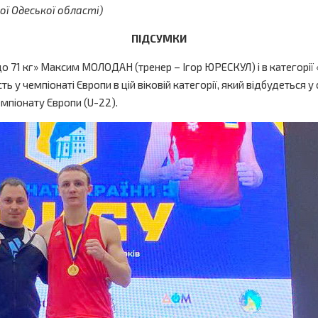
ї Одеської області)
ПІДСУМКИ
до 71 кг» Максим МОЛОДАН (тренер – Ігор ЮРЕСКУЛ) і в категорії
 у чемпіонаті Європи в цій віковій категорії, який відбудеться у
піонату Європи (U-22).