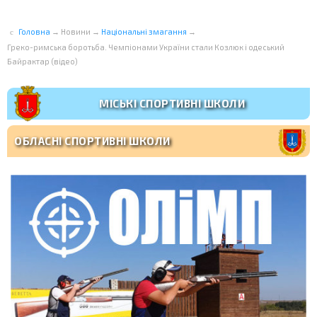
Головна
→
Новини
→
Національні змагання
→
Греко-римська боротьба. Чемпіонами України стали Козлюк і одеський
Байрактар (відео)
МІСЬКІ СПОРТИВНІ ШКОЛИ
ОБЛАСНІ СПОРТИВНІ ШКОЛИ