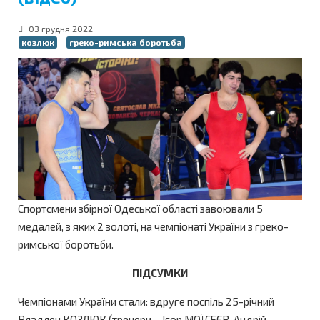
03 грудня 2022
козлюк
греко-римська боротьба
Спортсмени збірної Одеської області завоювали 5
медалей,
з яких 2 золоті, на чемпіонаті України з греко-
римської боротьби.
ПІДСУМКИ
Чемпіонами України стали: вдруге поспіль 25-річний
Владлен КОЗЛЮК (тренери – Ігор МОЇСЕЄВ, Андрій