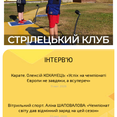
ІНТЕРВ'Ю
Карате. Олексій КОХАНЕЦЬ: «Успіх на чемпіонаті
Європи не завдяки, а всупереч»
11 лют. 2026
Вітрильний спорт. Аліна ШАПОВАЛОВА: «Чемпіонат
світу дав відмінний заряд на цей сезон»
03 лют. 2026