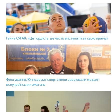
Ганна СУГАК: «Це гордість, це честь виступати за свою країну»
Фехтування. Юні одеські спортсмени завоювали медалі
всеукраїнських змагань