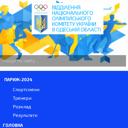
пошук
по
сайту
ПАРИЖ-2024
Спортсмени
Тренери
Розклад
Результати
ГОЛОВНА