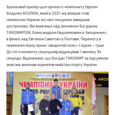
Бронзовий призер цьогорічного чемпіонату Європи
Владлен КОЗЛЮК, який в 2021-му вперше став
чемпіоном України, всі свої поєдинки завершив
достроково. Він взяв верх над земляком Богданом
ТИХОМИРОМ, Олександром Євдокімовим із Запоріжжя і,
в фіналі, над Євгеном Саветою із Полтави. Перемогу в
чемпіонаті йому приніс «зворотній пояс». Слідом – туше.
До того моменту секундомір відрахував 1 хвилину 34
секунди. Відзначимо, що Богдан ТИХОМИР за підсумком
змагань виконав норматив майстра спорту України.