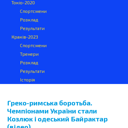
Токіо-2020
Спортсмени
Розклад
Результати
Краків-2023
Спортсмени
Тренери
Розклад
Результати
Історія
Греко-римська боротьба.
Чемпіонами України стали
Козлюк і одеський Байрактар
(відео)