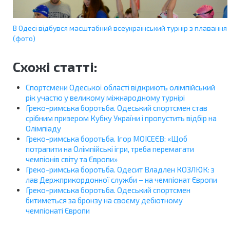
В Одесі відбувся масштабний всеукраїнський турнір з плавання
(фото)
Схожі статті:
Спортсмени Одеської області відкриють олімпійський
рік участю у великому міжнародному турнірі
Греко-римська боротьба. Одеський спортсмен став
срібним призером Кубку України і пропустить відбір на
Олімпіаду
Греко-римська боротьба. Ігор МОІСЕЄВ: «Щоб
потрапити на Олімпійські ігри, треба перемагати
чемпіонів світу та Європи»
Греко-римська боротьба. Одесит Владлен КОЗЛЮК: з
лав Держприкордонної служби – на чемпіонат Європи
Греко-римська боротьба. Одеський спортсмен
битиметься за бронзу на своєму дебютному
чемпіонаті Європи