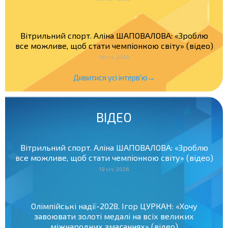
Вітрильний спорт. Аліна ШАПОВАЛОВА: «Зроблю
все можливе, щоб стати чемпіонкою світу» (відео)
19 січ. 2026
Дивитися усі інтерв'ю→
ВІДЕО
Вітрильний спорт. Аліна ШАПОВАЛОВА: «Зроблю
все можливе, щоб стати чемпіонкою світу» (відео)
19 січ. 2026
Олімпійські надії-2028. Ігор ЦУРКАН: «Хочу
завоювати золоті медалі на всіх великих
міжнародних змаганнях» (відео)