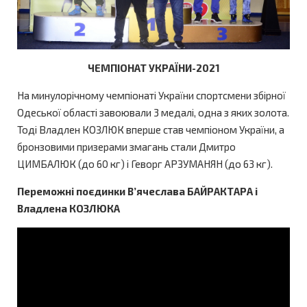
ЧЕМПІОНАТ УКРАЇНИ-2021
На минулорічному чемпіонаті України спортсмени збірної
Одеської області завоювали 3 медалі, одна з яких золота.
Тоді Владлен КОЗЛЮК вперше став чемпіоном України, а
бронзовими призерами змагань стали Дмитро
ЦИМБАЛЮК (до 60 кг) і Геворг АРЗУМАНЯН (до 63 кг).
Переможні поєдинки В’ячеслава БАЙРАКТАРА і
Владлена КОЗЛЮКА