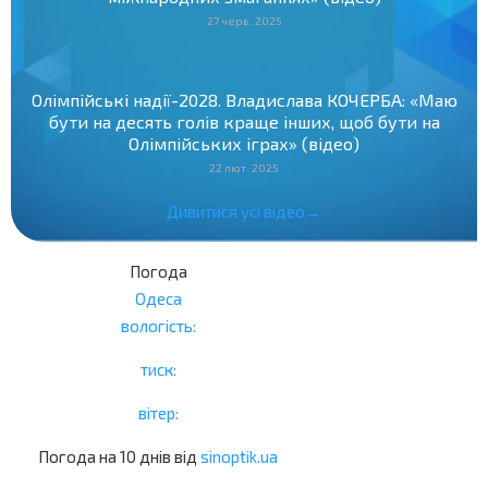
27 черв. 2025
Олімпійські надії-2028. Владислава КОЧЕРБА: «Маю
бути на десять голів краще інших, щоб бути на
Олімпійських іграх» (відео)
22 лют. 2025
Дивитися усі відео→
Погода
Одеса
вологість:
тиск:
вітер:
Погода на 10 днів від
sinoptik.ua