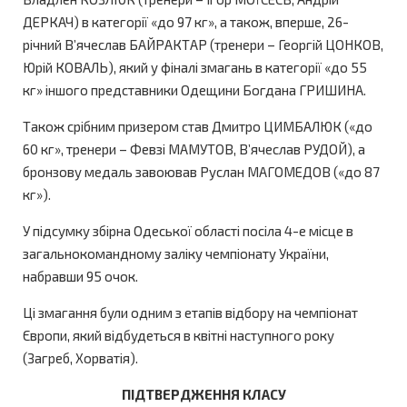
ДЕРКАЧ) в категорії «до 97 кг», а також, вперше, 26-
річний В’ячеслав БАЙРАКТАР (тренери – Георгій ЦОНКОВ,
Юрій КОВАЛЬ), який у фіналі змагань в категорії «до 55
кг» іншого представники Одещини Богдана ГРИШИНА.
Також срібним призером став Дмитро ЦИМБАЛЮК («до
60 кг», тренери – Февзі МАМУТОВ, В’ячеслав РУДОЙ), а
бронзову медаль завоював Руслан МАГОМЕДОВ («до 87
кг»).
У підсумку збірна Одеської області посіла 4-е місце в
загальнокомандному заліку чемпіонату України,
набравши 95 очок.
Ці змагання були одним з етапів відбору на чемпіонат
Європи, який відбудеться в квітні наступного року
(Загреб, Хорватія).
ПІДТВЕРДЖЕННЯ КЛАСУ