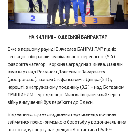
НА КИЛИМІ – ОДЕСЬКІЙ БАЙРАКТАР
Вже в першому раунді В’ячеслав БАЙРАКТАР підніс
сенсацію, обігравши з мінімальною перевагою (5:4)
фаворита категорії Корюна Саградяна з Києва. Далі він
взяв верх над Романом Довгеєм із Закарпаття
(достроково), Іваном Стефанським з Дніпра (5:1) і,
нарешті, в напруженому поєдинку (3:2) – над Богданом
ГРИШИНИМ – уродженцю Миколаївщини, який через
війну вимушений був переїхати до Одеси.
Відзначимо, що несподіваний переможець починав
займатися греко-римською боротьбу у родоначальника
цього виду спорту на Одещині Костянтина ПУЛЬЧО.