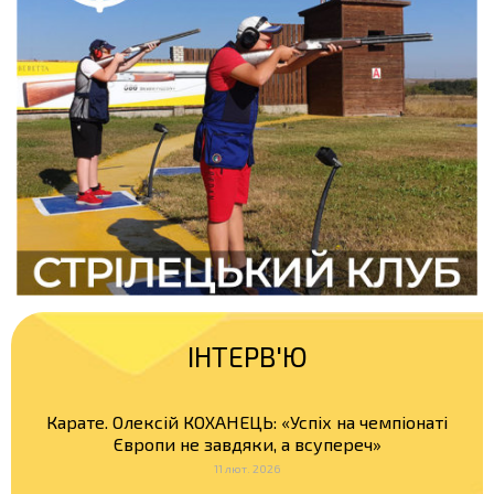
ІНТЕРВ'Ю
Карате. Олексій КОХАНЕЦЬ: «Успіх на чемпіонаті
Європи не завдяки, а всупереч»
11 лют. 2026