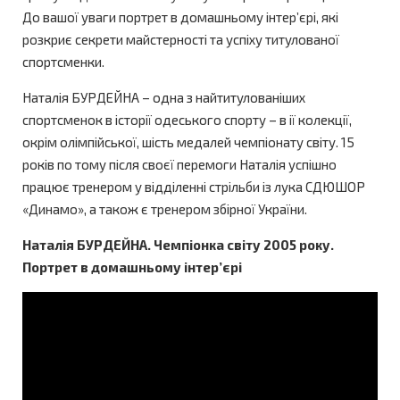
До вашої уваги портрет в домашньому інтер’єрі, які
розкриє секрети майстерності та успіху титулованої
спортсменки.
Наталія БУРДЕЙНА – одна з найтитулованіших
спортсменок в історії одеського спорту – в ії колекції,
окрім олімпійської, шість медалей чемпіонату світу. 15
років по тому після своєї перемоги Наталія успішно
працює тренером у відділенні стрільби із лука СДЮШОР
«Динамо», а також є тренером збірної України.
Наталія БУРДЕЙНА. Чемпіонка світу 2005 року.
Портрет в домашньому інтер’єрі