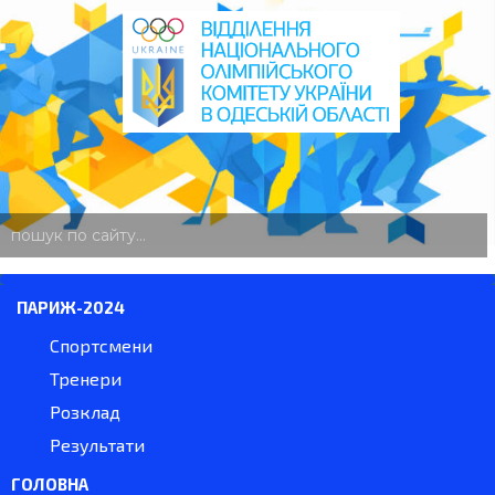
пошук
по
сайту
ПАРИЖ-2024
Спортсмени
Тренери
Розклад
Результати
ГОЛОВНА