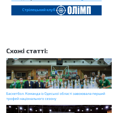
Cтрілецький клуб
Схожі статті:
Баскетбол. Команда із Одеської області завоювала перший
трофей національного сезону