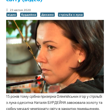
23 квітня 2020
відео
бурдейна
Динамо
стрільба з лука
15 років тому срібна призерка Олімпійських ігор у стрільбі
з лука одеситка Наталія БУРДЕЙНА завоювала золоту та
срібну медалі чемпіонату світу в закритих приміщеннях.