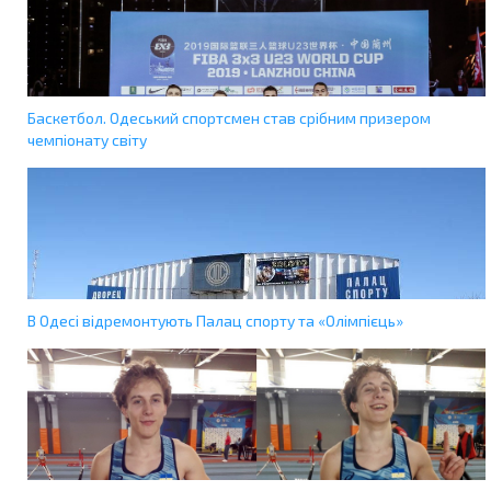
Баскетбол. Одеський спортсмен став срібним призером
чемпіонату світу
В Одесі відремонтують Палац спорту та «Олімпієць»