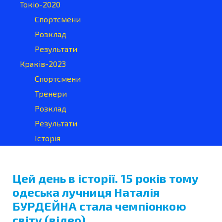
Токіо-2020
Спортсмени
Розклад
Результати
Краків-2023
Спортсмени
Тренери
Розклад
Результати
Історія
Цей день в історії. 15 років тому
одеська лучниця Наталія
БУРДЕЙНА стала чемпіонкою
світу (відео)