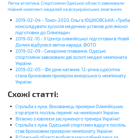
Легка атлетика. Спортсмени Одеської області завоювали
повний комплект медалей на всеукраїнських змаганнях
2019-02-04 - Токіо-2020. Ольга ЮШКОВСЬКА: «Треба
консолідувати зусилля медичних установ для якісної
підготовки до Олімпіади»
2019-02-10 - У Центрі олімпійської підготовки в Новій
Долині відбулася звітна нарада. ФОТО
2019-02-09 - Синхронне плавання. Одеські
спортсмени завоювали дві золоті медалі чемпіоната
України
2019-02-05 - Фігурне катання. 12-річна одеситка
стала бронзовим призером юніорського чемпіонату
України
Схожі статті:
Стрільба з лука. Вихованець призерки Олімпійських
ігор втретє поспіль переміг на чемпіонаті України
Вітаємо з ювілеєм заслуженого тренера України!
Стрільба з лука. Одеський спортсмен вдруге поспіль
став бронзовим призером чемпіонату України
В Одеській області відбувся масштабний захід за