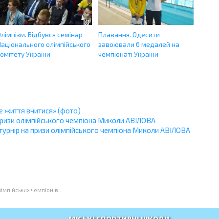
лімпізм. Відбувся семінар
Плавання. Одесити
Національного олімпійського
завоювали 6 медалей на
омітету України
чемпіонаті України
 життя вчитися» (фото)
 призи олімпійського чемпіона Миколи АВІЛОВА
 турнір на призи олімпійського чемпіона Миколи АВІЛОВА
імпійських чемпіонів...