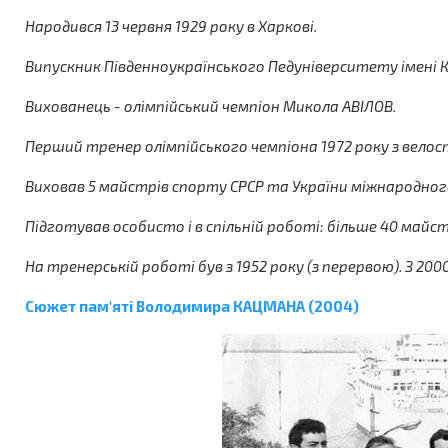
Народився 13 червня 1929 року в Харкові.
Випускник Південноукраїнського Педуніверситету імені К
Вихованець - олімпійський чемпіон Микола АВІЛОВ.
Перший тренер олімпійського чемпіона 1972 року з вело
Виховав 5 майстрів спорту СРСР та України міжнародног
Підготував особисто і в спільній роботі: більше 40 майс
На тренерській роботі був з 1952 року (з перервою). З 20
Cюжет пам'яті Володимира КАЦМАНА (2004)