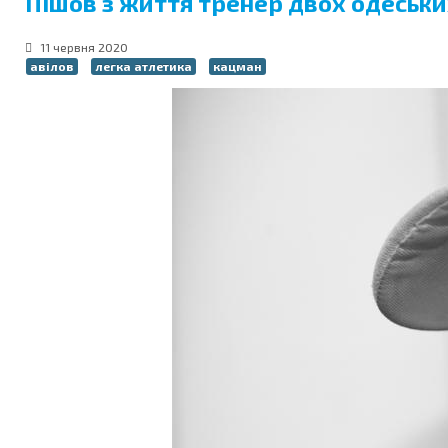
Пішов з життя тренер двох одеських
11 червня 2020
авілов
легка атлетика
кацман