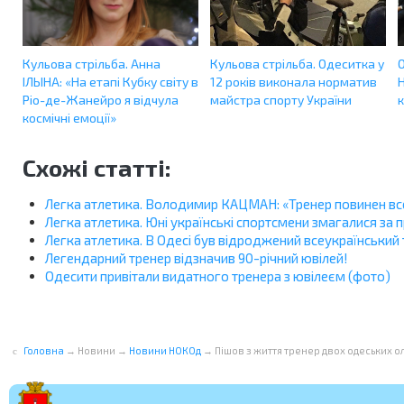
Кульова стрільба. Анна
Кульова стрільба. Одеситка у
О
ІЛЬІНА: «На етапі Кубку світу в
12 років виконала норматив
Ріо-де-Жанейро я відчула
майстра спорту України
к
космічні емоції»
Схожі статті:
Легка атлетика. Володимир КАЦМАН: «Тренер повинен все
Легка атлетика. Юні українські спортсмени змагалися за
Легка атлетика. В Одесі був відроджений всеукраїнський
Легендарний тренер відзначив 90-річний ювілей!
Одесити привітали видатного тренера з ювілеєм (фото)
Головна
→
Новини
→
Новини НОКОд
→
Пішов з життя тренер двох одеських ол