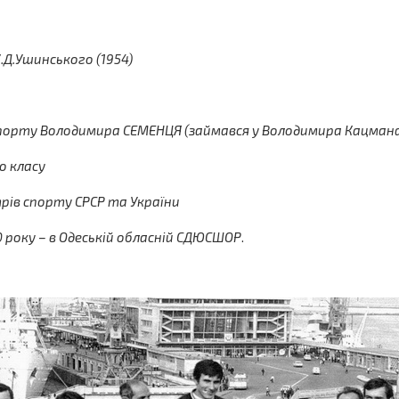
.Д.Ушинського (1954)
спорту Володимира СЕМЕНЦЯ (займався у Володимира Кацмана
о класу
трів спорту СРСР та України
00 року – в Одеській обласній СДЮСШОР
.