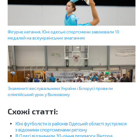
Фігурне катання. Юні одеські спортсмени завоювали 10
медалей на всеукраїнських змаганнях
Знамениті веслувальники України і Білорусі провели
олімпійський урок у Вилковому
Схожі статті:
Юні футболісти із районів Одеській області зустрілися
з відомими спортсменами регіону
В Одесі відзначили 30-річчя перемоги Віктора