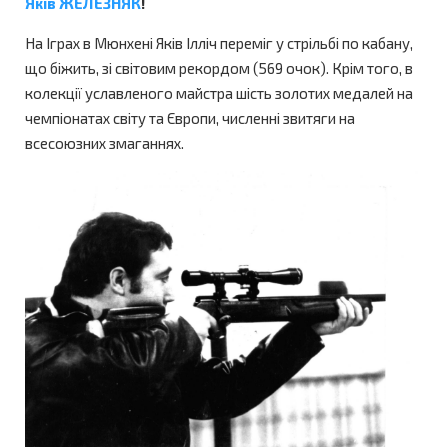
Яків ЖЕЛЕЗНЯК
!
На Іграх в Мюнхені Яків Ілліч переміг у стрільбі по кабану,
що біжить, зі світовим рекордом (569 очок). Крім того, в
колекції уславленого майстра шість золотих медалей на
чемпіонатах світу та Європи, численні звитяги на
всесоюзних змаганнях.