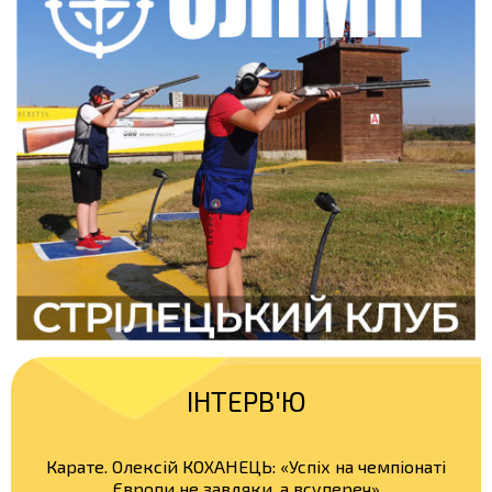
ІНТЕРВ'Ю
Карате. Олексій КОХАНЕЦЬ: «Успіх на чемпіонаті
Європи не завдяки, а всупереч»