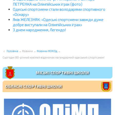
ПЕТРЕНКА на Олімпійських іграх (фото)
Одеські спортсмени стали володарями спортивного
«Оскару»
Яків ЖЕЛЕЗНЯК: «Одеські спортсмени завжди дуже
добре виступали на Олімпійських іграх»
З днем народження, Легендо!
Головна
→
Новини
→
Новини НОКОд
→
Сьогодні 80-річний ювілей відзначає легендарний одеський спортсмен!
МІСЬКІ СПОРТИВНІ ШКОЛИ
ОБЛАСНІ СПОРТИВНІ ШКОЛИ