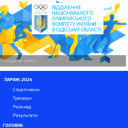
пошук
по
сайту
ПАРИЖ-2024
Спортсмени
Тренери
Розклад
Результати
ГОЛОВНА