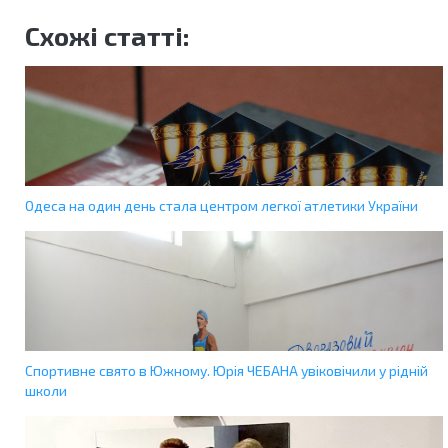
Схожі статті:
Одеса на один день стала центром легкої атлетики України
Спортивне свято в Южному. Юрія ЧЕБАНА увіковічили у рідній
школи