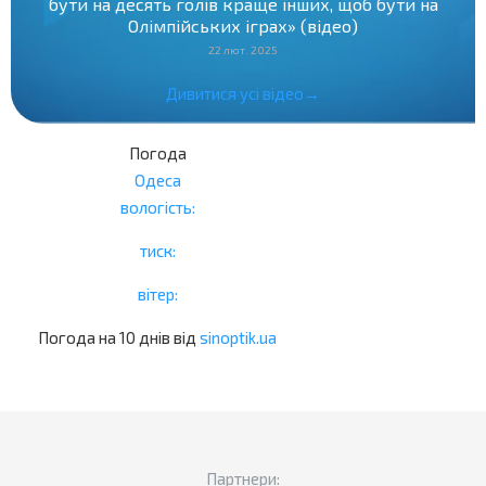
бути на десять голів краще інших, щоб бути на
Олімпійських іграх» (відео)
22 лют. 2025
Дивитися усі відео→
Погода
Одеса
вологість:
тиск:
вітер:
Погода на 10 днів від
sinoptik.ua
Партнери: