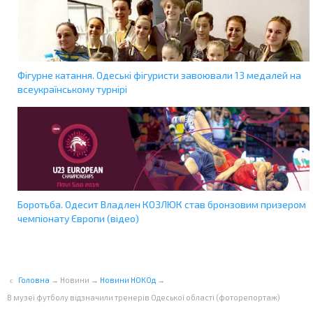
Фігурне катання. Одеські фігуристи завоювали 13 медалей на
всеукраїнському турнірі
Боротьба. Одесит Владлен КОЗЛЮК став бронзовим призером
чемпіонату Європи (відео)
Головна
→
Новини
→
Новини НОКОд
→
В музеї футболy відзначили тренерів Одеської області (фоторепортаж)