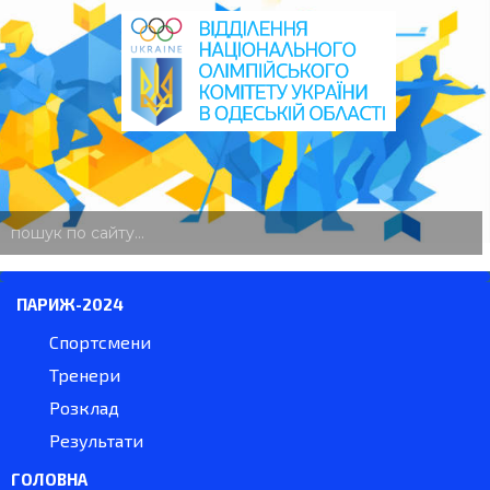
пошук
по
сайту
ПАРИЖ-2024
Спортсмени
Тренери
Розклад
Результати
ГОЛОВНА