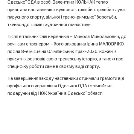
Одеської ОДА в особі Валентини КОЛЬЧАК тепло
привітали наставників з кульової стрільби, стрільби з лука,
парусного спорту, вільної і греко-римської боротьби,
тхеквондо, шахів і художньої гімнастики.
Після вітальних слів керівників – Микола Миколайович, до
речі, сам є тренером – його вихованка Ірина МАЛОВІЧКО
посіла 8-е місце на Олімпійських іграх-2020, кожен із
присутніх розповів свою тренерську історію, а також про
специфіку роботи саме в своєму виді спорту.
На завершення заходу наставники отримали грамоти від
профільного управління Одеської ОДА і олімпійські
подарунки від НОК України в Одеської області.