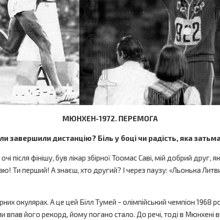
МЮНХЕН-1972. ПЕРЕМОГА
оли завершили дистанцію? Біль у боці чи радість, яка затьм
і після фінішу, був лікар збірної Тоомас Саві, мій добрий друг, як
таю! Ти перший! А знаєш, хто другий? І через паузу: «Льонька Литв
чорних окулярах. А це цей Білл Тумей - олімпійський чемпіон 1968 
и впав його рекорд, йому погано стало. До речі, тоді в Мюнхені 