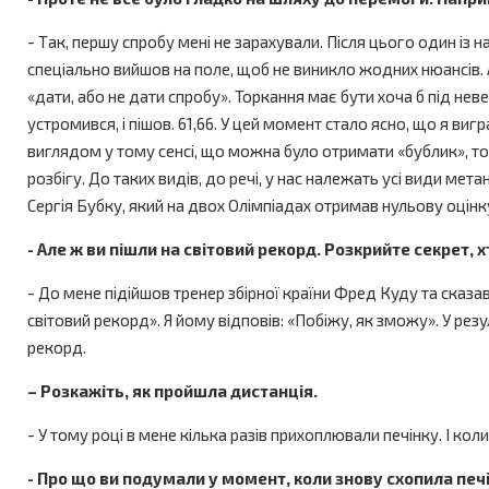
- Так, першу спробу мені не зарахували. Після цього один із 
спеціально вийшов на поле, щоб не виникло жодних нюансів. А
«дати, або не дати спробу». Торкання має бути хоча б під не
устромився, і пішов. 61,66. У цей момент стало ясно, що я ви
виглядом у тому сенсі, що можна було отримати «бублик», тобт
розбігу. До таких видів, до речі, у нас належать усі види ме
Сергія Бубку, який на двох Олімпіадах отримав нульову оцінк
- Але ж ви пішли на світовий рекорд. Розкрийте секрет, 
- До мене підійшов тренер збірної країни Фред Куду та сказав
світовий рекорд». Я йому відповів: «Побіжу, як зможу». У ре
рекорд.
– Розкажіть, як пройшла дистанція.
- У тому році в мене кілька разів прихоплювали печінку. І кол
- Про що ви подумали у момент, коли знову схопила печ