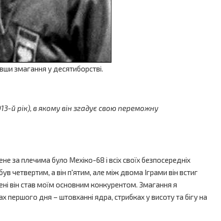
авши змагання у десятиборстві.
-й рік), в якому він згадує свою переможну
е за плечима було Мехіко-68 і всіх своїх безпосередніх
ув четвертим, а він п'ятим, але між двома Іграми він встиг
ені він став моїм основним конкурентом. Змагання я
ах першого дня – штовханні ядра, стрибках у висоту та бігу на