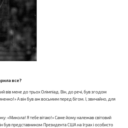
арила все?
ий вів мене до трьох Олімпіад. Він, до речі, був згодом
иненко!» А він був аж восьмим перед бігом. І, звичайно, для
року: «Микола! Я тебе вітаю!» Саме йому належав світовий
він був представником Президента США на Іграх і особисто