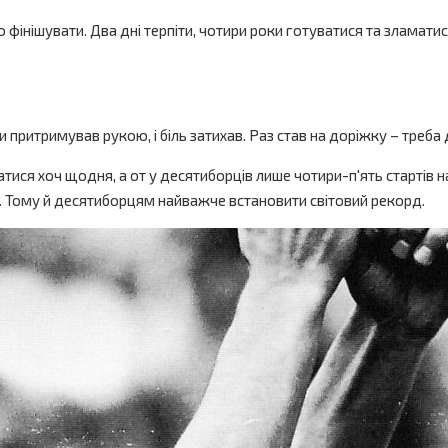
то фінішувати. Два дні терпіти, чотири роки готуватися та злама
хи притримував рукою, і біль затихав. Раз став на доріжку – треба 
ися хоч щодня, а от у десятиборців лише чотири-п'ять стартів на
ць. Тому й десятиборцям найважче встановити світовий рекорд.