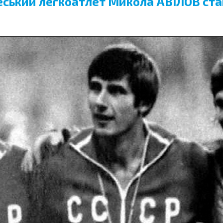
 одеський легкоатлет Микола АВІЛОВ с