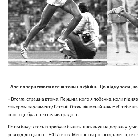
- Але повернемося все ж таки на фініш. Що відчували, к
- Втома, страшна втома. Першим, кого я побачив, коли підняв оч
спікером парламенту Естонії. Отож він мені й каже: «Я тебе ві
нього це була теж велика радість.
Потім бачу: хтось із трибуни біжить, вискакує на доріжку, у 
рекорд до цього – 8417 очок. Мені потім розповідали, що кол