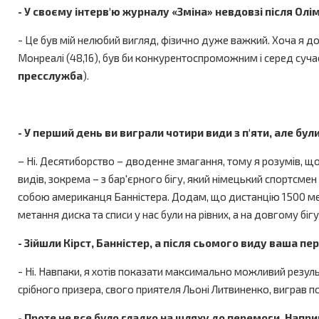
- У своєму інтерв'ю журналу «Зміна» невдовзі після Олі
- Це був мій нелюбий вигляд, фізично дуже важкий. Хоча я д
Монреалі (48,16), був би конкурентоспроможним і серед сучас
пресслужба
).
- У перший день ви виграли чотири види з п'яти, але бу
– Ні. Десятиборство – дводенне змагання, тому я розумів, що 
видів, зокрема – з бар'єрного бігу, який німецький спортсмен 
собою американця Банністера. Додам, що дистанцію 1500 метр
метання диска та списи у нас були на рівних, а на довгому бігу 
- Зійшли Кірст, Бан
н
істер, а після сьомого виду ваша пе
- Ні. Навпаки, я хотів показати максимально можливий результ
срібного призера, свого приятеля Льоні Литвиненко, виграв п
- Проте не все було гладко на шляху до перемоги. Напр