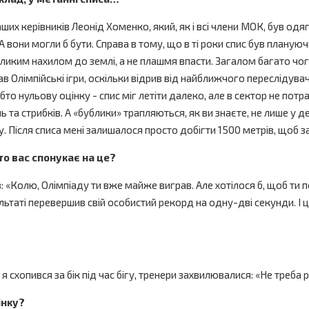
наших керівників Леонід Хоменко, який, як і всі члени МОК, був од
 вони могли б бути. Справа в тому, що в ті роки спис був планую
великим нахилом до землі, а не плашмя впасти. Загалом багато чо
грав Олімпійські ігри, оскільки відрив від найближчого пересліду
о нульову оцінку - спис міг летіти далеко, але в сектор не потра
тань та стрибків. А «бублики» трапляються, як ви знаєте, не лише 
у. Після списа мені залишалося просто добігти 1500 метрів, щоб 
хто вас спонукає на це?
: «Колю, Олімпіаду ти вже майже виграв. Але хотілося б, щоб ти по
зультаті перевершив свій особистий рекорд на одну-дві секунди. 
и я схопився за бік під час бігу, тренери захвилювалися: «Не треба
інку?