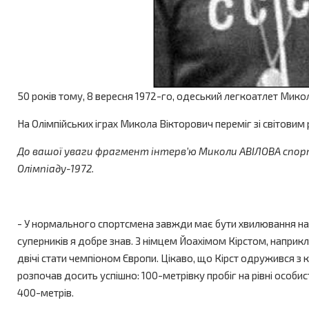
50 років тому, 8 вересня 1972-го, одеський легкоатлет Мико
На Олімпійських іграх Микола Вікторович переміг зі світовим
До вашої уваги фрагмент інтерв’ю Миколи АВІЛОВА спорти
Олімпіаду-1972.
- У нормального спортсмена завжди має бути хвилювання на з
суперників я добре знав. З німцем Йоахімом Кірстом, наприкла
двічі стати чемпіоном Європи. Цікаво, що Кірст одружився з
розпочав досить успішно: 100-метрівку пробіг на рівні особис
400-метрів.