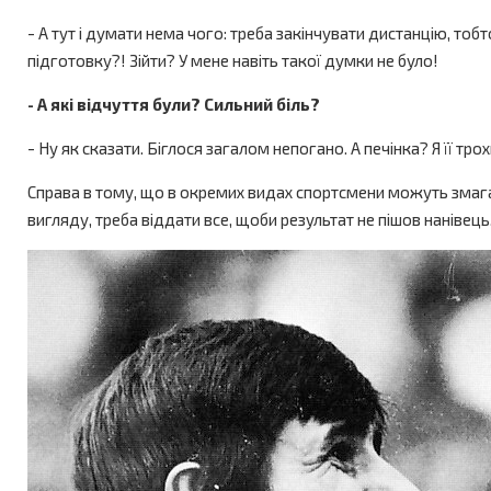
- А тут і думати нема чого: треба закінчувати дистанцію, тоб
підготовку?! Зійти? У мене навіть такої думки не було!
- А які відчуття були
? Сильний біль?
- Ну як сказати. Біглося загалом непогано. А печінка? Я її тро
Справа в тому, що в окремих видах спортсмени можуть змагат
вигляду, треба віддати все, щоби результат не пішов наніве