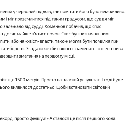
ягнений у червоний піджак, і не помітити його було неможливо,
чим і міг приземлитися під таким градусом, що суддя міг
го залежало від судді. Хоменков побачив, що спис
вача досяг майже п'ятисот очок. Спис був визначальним
пити, або на «хвіст» впасти, також могла бути помилка при
у десятиборстві. Згадати хоч би нашого знаменитого шестовика
завершити змагання на першому місці.
біг ще 1500 метрів. Просто на власний результат. І тоді буде
І цього виявилося достатньо, щоби встановити світовий
 рекорд, просто фінішуй!» А сталося це після першого кола.