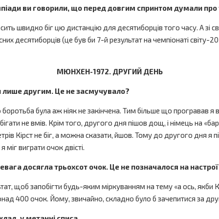
мпіади ви говорили, що перед довгим спринтом думали про те
осить швидко біг цю дистанцію для десятиборців того часу. А зі
них десятиборців (це був би 7-й результат на чемпіонаті світу-2
МЮНХЕН-1972. ДРУГИЙ ДЕНЬ
ли лише другим. Це не засмучувало?
боротьба була аж ніяк не закінчена. Тим більше що програвав я в
бігати не вмів. Крім того, другого дня пішов дощ, і німець на «ба
ів Кірст не біг, а можна сказати, йшов. Тому до другого дня я 
я міг виграти очок двісті.
ревага досягла трьохсот очок. Це не позначалося на настрої
ат, щоб запобігти будь-яким міркуванням на тему «а ось, якби Кір
онад 400 очок. Йому, звичайно, складно було б зачепитися за дру
иклад, у метанні списа…