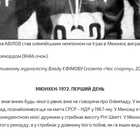
ла АВІЛОВ став олімпійським чемпіоном на Іграх в Мюнхені, вигр
 рекордом (8466 очок).
вному журналісту Владу ЄФІМОВУ (газета «Час спорту», 2013
МЮНХЕН-1972. ПЕРШИЙ ДЕНЬ
маганнях будь-якого рівня, вже не говорячи про Олімпіаду. У мен
д, познайомився ще на матчі СРСР - НДР у 1967-му. У Мексиці я б
 конкуренткою моєї дружини у стрибках висоту Ріті Шмітт. У Мюнх
того рекорду, а у стрибках у довжину його побив, як і в інших вид