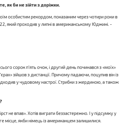
, як би не зійти з доріжки.
 своїм особистим рекордом, показаним через чотири роки в
022, який проходив у липні в американському Юджині. -
сього сорок п'ять очок, і другий день починався з «моїх»
р'єрах» зійшов з дистанції. Причому падаючи, поцупив він із
підходив у чудовому настрої. Стрибки з жердиною, а також
?
ст не впав». Хотів виграти беззастережно. І у підсумку у
ге місце, якби німець із американцем залишилися.