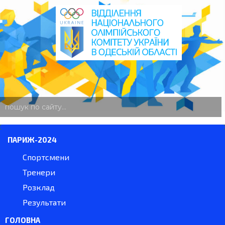
пошук
по
сайту
ПАРИЖ-2024
Спортсмени
Тренери
Розклад
Результати
ГОЛОВНА