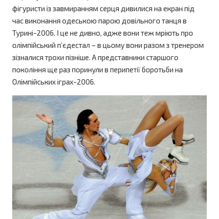
фігуристи із завмиранням серця дивилися на екран під
час виконання одеською парою довільного танця в
Турині-2006. І це не дивно, адже вони теж мріють про
олімпійський п’єдестал – в цьому вони разом з тренером
зізналися трохи пізніше. А представники старшого
покоління ще раз поринули в перипетії боротьби на
Олімпійських іграх-2006.