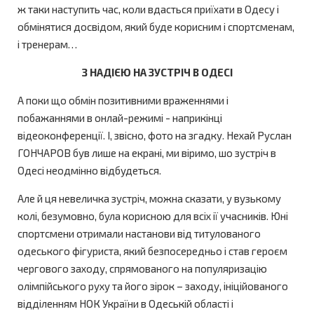
ж таки наступить час, коли вдасться приїхати в Одесу і
обмінятися досвідом, який буде корисним і спортсменам,
і тренерам…
З НАДІЄЮ НА ЗУСТРІЧ В ОДЕСІ
А поки що обмін позитивними враженнями і
побажаннями в онлай-режимі - наприкінці
відеоконференції. І, звісно, фото на згадку. Нехай Руслан
ГОНЧАРОВ був лише на екрані, ми віримо, шо зустріч в
Одесі неодмінно відбудеться.
Але й ця невеличка зустріч, можна сказати, у вузькому
колі, безумовно, була корисною для всіх ії учасників. Юні
спортсмени отримали настанови від титулованого
одеського фігуриста, який безпосередньо і став героєм
чергового заходу, спрямованого на популяризацію
олімпійського руху та його зірок – заходу, ініційованого
відділенням НОК України в Одеській області і