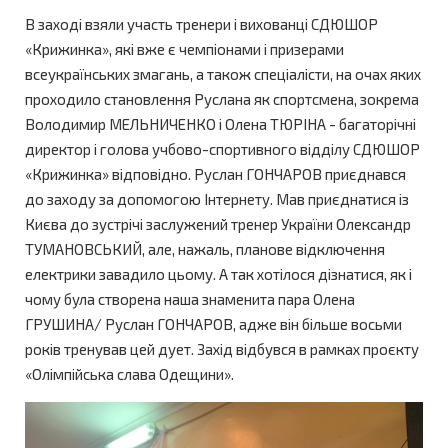
В заході взяли участь тренери і вихованці СДЮШОР
«Крижинка», які вже є чемпіонами і призерами
всеукраїнських змагань, а також спеціалісти, на очах яких
проходило становлення Руслана як спортсмена, зокрема
Володимир МЕЛЬНИЧЕНКО і Олена ТЮРІНА - багаторічні
директор і голова учбово-спортивного відділу СДЮШОР
«Крижинка» відповідно. Руслан ГОНЧАРОВ приєднався
до заходу за допомогою Інтернету. Мав приєднатися із
Києва до зустрічі заслужений тренер України Олександр
ТУМАНОВСЬКИЙ, але, нажаль, планове відключення
електрики завадило цьому. А так хотілося дізнатися, як і
чому була створена наша знаменита пара Олена
ГРУШИНА/ Руслан ГОНЧАРОВ, адже він більше восьми
років тренував цей дует. Захід відбувся в рамках проєкту
«Олімпійська слава Одещини».