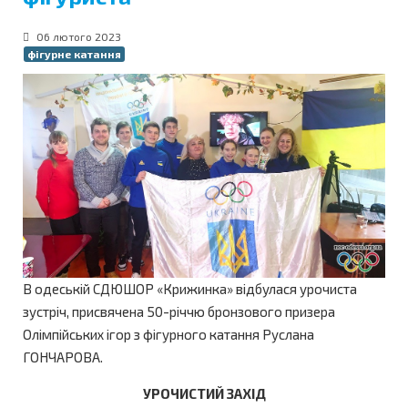
06 лютого 2023
фігурне катання
В одеській СДЮШОР «Крижинка» відбулася урочиста
зустріч, присвячена 50-річчю бронзового призера
Олімпійських ігор з фігурного катання Руслана
ГОНЧАРОВА.
УРОЧИСТИЙ ЗАХІД