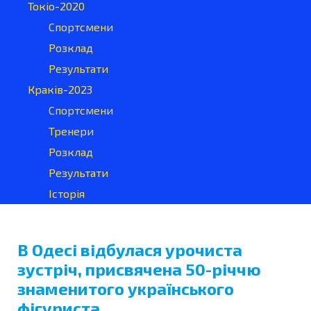
Токіо-2020
Спортсмени
Розклад
Результати
Краків-2023
Спортсмени
Тренери
Розклад
Результати
Історія
В Одесі відбулася урочиста
зустріч, присвячена 50-річчю
знаменитого українського
фігуриста