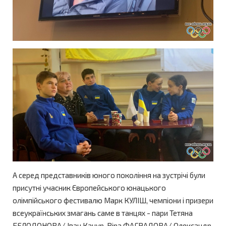
А серед представників юного покоління на зустрічі були
присутні учасник Європейського юнацького
олімпійського фестивалю Марк КУЛІШ, чемпіони і призери
всеукраїнських змагань саме в танцях - пари Тетяна
БЕЛОДОНОВА/ Іван Качур, Віра ФАГРАДОВА/ Олександр