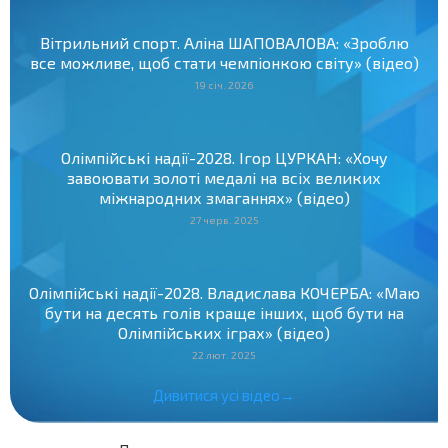
Вітрильний спорт. Аліна ШАПОВАЛОВА: «Зроблю
все можливе, щоб стати чемпіонкою світу» (відео)
19 січ. 2026
Олімпійські надії-2028. Ігор ЦУРКАН: «Хочу
завоювати золоті медалі на всіх великих
міжнародних змаганнях» (відео)
27 черв. 2025
Олімпійські надії-2028. Владислава КОЧЕРБА: «Маю
бути на десять голів краще інших, щоб бути на
Олімпійських іграх» (відео)
22 лют. 2025
Дивитися усі відео→