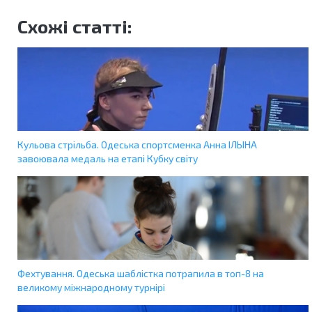
Схожі статті:
Кульова стрільба. Одеська спортсменка Анна ІЛЬІНА
завоювала медаль на етапі Кубку світу
Фехтування. Одеська шаблістка потрапила в топ-8 на
великому міжнародному турнірі