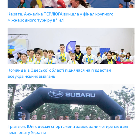
Карате. Анжеліка ТЕРЛЮГА вийшла у фінал крупного
міжнародного турніру в Чилі
Команда із Одеської області піднялася на п’єдестал
всеукраїнських змагань
Тріатлон. Юні одеські спортсмени завоювали чотири медалі
чемпіонату України