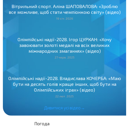
Вітрильний спорт. Аліна ШАПОВАЛОВА: «Зроблю
все можливе, щоб стати чемпіонкою світу» (відео)
19 січ. 2026
Олімпійські надії-2028. Ігор ЦУРКАН: «Хочу
завоювати золоті медалі на всіх великих
міжнародних змаганнях» (відео)
27 черв. 2025
Олімпійські надії-2028. Владислава КОЧЕРБА: «Маю
бути на десять голів краще інших, щоб бути на
Олімпійських іграх» (відео)
22 лют. 2025
Дивитися усі відео→
Погода