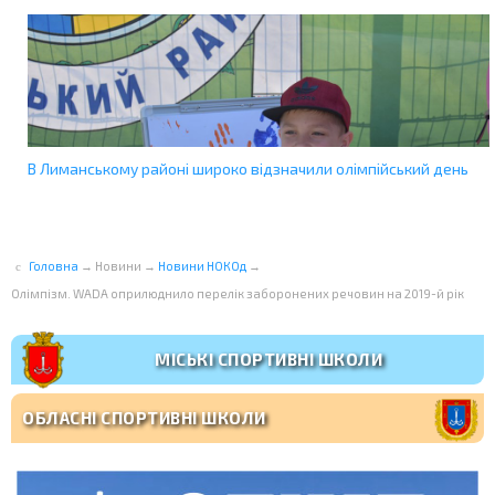
В Лиманському районі широко відзначили олімпійський день
Головна
→
Новини
→
Новини НОКОд
→
Олімпізм. WADA оприлюднило перелік заборонених речовин на 2019-й рік
МІСЬКІ СПОРТИВНІ ШКОЛИ
ОБЛАСНІ СПОРТИВНІ ШКОЛИ