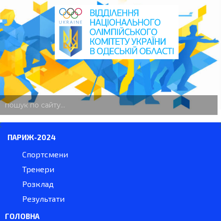
пошук
по
сайту
ПАРИЖ-2024
Спортсмени
Тренери
Розклад
Результати
ГОЛОВНА