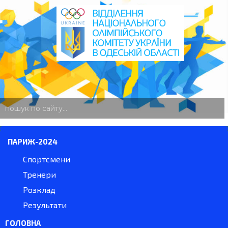
пошук
по
сайту
ПАРИЖ-2024
Спортсмени
Тренери
Розклад
Результати
ГОЛОВНА