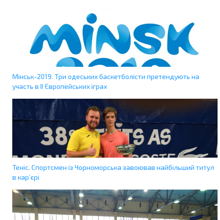
Мінськ-2019. Три одеських баскетболісти претендують на
участь в ІІ Європейських іграх
Теніс. Спортсмен із Чорноморська завоював найбільший титул
в кар’єрі