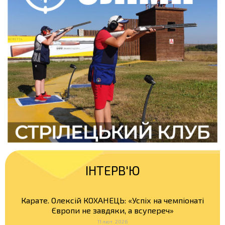
ІНТЕРВ'Ю
Карате. Олексій КОХАНЕЦЬ: «Успіх на чемпіонаті
Європи не завдяки, а всупереч»
11 лют. 2026