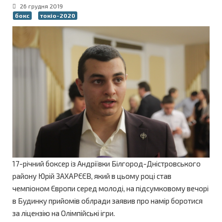
26 грудня 2019
бокс
токіо-2020
17-річний боксер із Андріївки Білгород-Дністровського
району Юрій ЗАХАРЄЄВ, який в цьому році став
чемпіоном Європи серед молоді, на підсумковому вечорі
в Будинку прийомів облради заявив про намір боротися
за ліцензію на Олімпійські ігри.