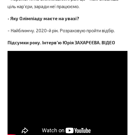
ціль кар’єри, заради неї працюємо.
- Яку Олімпіаду маєте на увазі?
- Найближчу. 2020-й рік. Розраховую пройти відбір.
Підсумки року. Інтерв’ю Юрія ЗАХАРЄЄВА. ВІДЕО