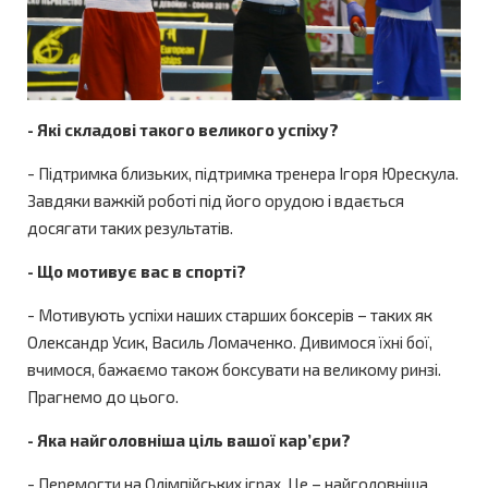
- Які складові такого великого успіху?
- Підтримка близьких, підтримка тренера Ігоря Юрескула.
Завдяки важкій роботі під його орудою і вдається
досягати таких результатів.
- Що мотивує вас в спорті?
- Мотивують успіхи наших старших боксерів – таких як
Олександр Усик, Василь Ломаченко. Дивимося їхні бої,
вчимося, бажаємо також боксувати на великому ринзі.
Прагнемо до цього.
- Яка найголовніша ціль вашої кар’єри?
- Перемогти на Олімпійських іграх. Це – найголовніша