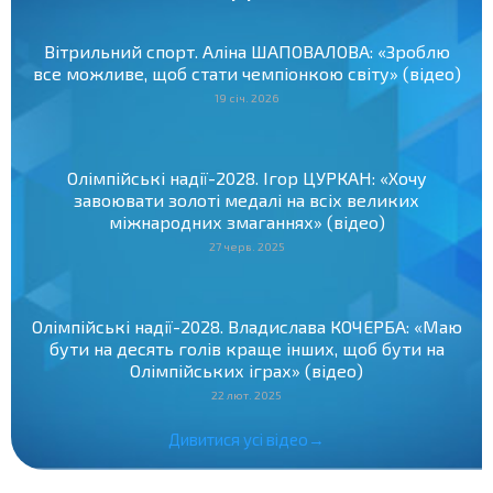
Вітрильний спорт. Аліна ШАПОВАЛОВА: «Зроблю
все можливе, щоб стати чемпіонкою світу» (відео)
19 січ. 2026
Олімпійські надії-2028. Ігор ЦУРКАН: «Хочу
завоювати золоті медалі на всіх великих
міжнародних змаганнях» (відео)
27 черв. 2025
Олімпійські надії-2028. Владислава КОЧЕРБА: «Маю
бути на десять голів краще інших, щоб бути на
Олімпійських іграх» (відео)
22 лют. 2025
Дивитися усі відео→