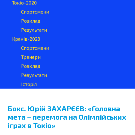
Токіо-2020
Спортсмени
Розклад
Результати
Краків-2023
Спортсмени
Тренери
Розклад
Результати
Історія
Бокс. Юрій ЗАХАРЄЄВ: «Головна
мета – перемога на Олімпійських
іграх в Токіо»