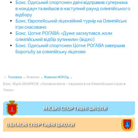
Бокс. Одеський спортсмен двічі відправив суперника
в нокдаун та вийшов в наступний раунд олімпійського
відбору
Бокс. Європейський ліцензійний турнір на Олімпійські
ігри скасовано
Бокс. Цотне РОГАВА: «Дуже засмутився, коли
олімпійський відбір зупинили» (відео)
Бокс. Одеський спортсмен Цотне РОГАВА завершив
боротьбу за олімпійську ліцензію
Головна
→
Новини
→
Новини НОКОд
→
Бокс. Юрій ЗАХАРЄЄВ: «Головна мета – перемога на Олімпійських іграх в
Токіо»
МІСЬКІ СПОРТИВНІ ШКОЛИ
ОБЛАСНІ СПОРТИВНІ ШКОЛИ