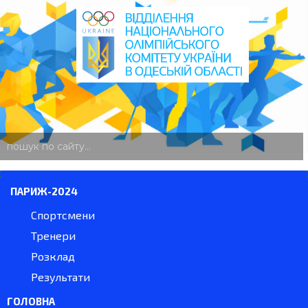
пошук
по
сайту
ПАРИЖ-2024
Спортсмени
Тренери
Розклад
Результати
ГОЛОВНА