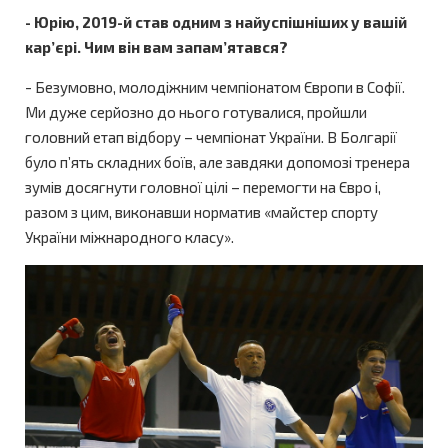
-
Юрію, 2019-й став одним з найуспішніших у вашій
кар’єрі. Чим він вам запам’ятався?
- Безумовно, молодіжним чемпіонатом Європи в Софії.
Ми дуже серйозно до нього готувалися, пройшли
головний етап відбору – чемпіонат України. В Болгарії
було п’ять складних боїв, але завдяки допомозі тренера
зумів досягнути головної цілі – перемогти на Євро і,
разом з цим, виконавши норматив «майстер спорту
України міжнародного класу».