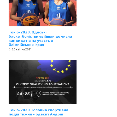
Токіо-2020. Одеські
баскетболістки увійшли до числа
кандидатів на участь в
Олімпійських іграх
20 квітня 2021
Токіо-2020. Головна спортивна
подія тижня – одесит Андрій