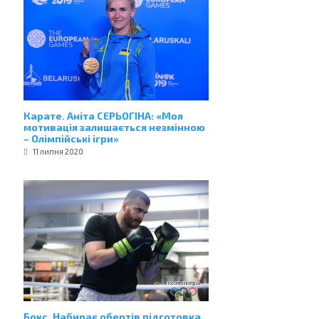
Карате. Аніта СЕРЬОГІНА: «Моя
мотивація залишається незмінною
– Олімпійські ігри»
11 липня 2020
Бокс. Набирає обертів підготовка