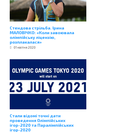
Стендова стрільба. Ірина
МАЛОВІЧКО: «Коли завоювала
олімпійську ліцензію,
розплакалася»
01 квітня 2020
Стали відомі точні дати
проведення Олімпійських
ігор-2020 та Паралімпійських
ігор-2020