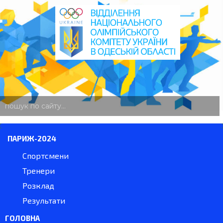
пошук
по
сайту
ПАРИЖ-2024
Спортсмени
Тренери
Розклад
Результати
ГОЛОВНА