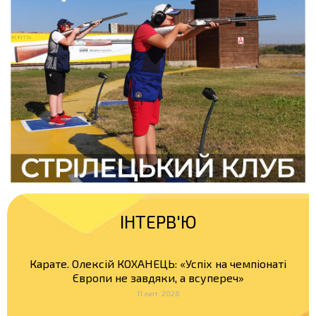
ІНТЕРВ'Ю
Карате. Олексій КОХАНЕЦЬ: «Успіх на чемпіонаті
Європи не завдяки, а всупереч»
11 лют. 2026