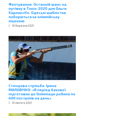
Фехтування. Останній шанс на
путівку в Токіо-2020 для Ольги
Харлан+Ко. Одеські шаблістки
поборються за олімпійську
ліцензію
10 березня 2021
Стендова стрільба. Ірина
МАЛОВІЧКО: «В період базової
підготовки до Олімпіади робила по
400 пострілів на день»
01 лютого 2021