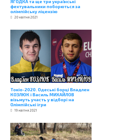
ЯГОДКА та ще три українські
фехтувальники поборються за
олімпійську ліцензію
20 квітня 2021
Токіо-2020. Одеські борці Владлен
КОЗЛЮК і Василь МИХАЙЛОВ
візьмуть участь у відборі на
Олімпійські ігри
19 квітня 2021