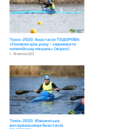
Токіо-2020. Анастасія ТОДОРОВА:
«Головна ціль року – завоювати
олімпійську медаль» (відео)
16 квітня 2021
Токіо-2020. Южненська
веслувальниця Анастасія