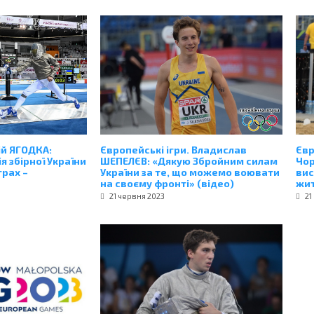
ій ЯГОДКА:
Європейські ігри. Владислав
Євр
я збірної України
ШЕПЕЛЄВ: «Дякую Збройним силам
Чор
грах –
України за те, що можемо воювати
вис
на своєму фронті» (відео)
жи
21 червня 2023
21