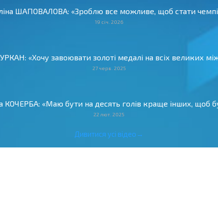
Аліна ШАПОВАЛОВА: «Зроблю все можливе, щоб стати чемпіо
19 січ. 2026
 ЦУРКАН: «Хочу завоювати золоті медалі на всіх великих м
27 черв. 2025
ва КОЧЕРБА: «Маю бути на десять голів краще інших, щоб бу
22 лют. 2025
Дивитися усі відео→