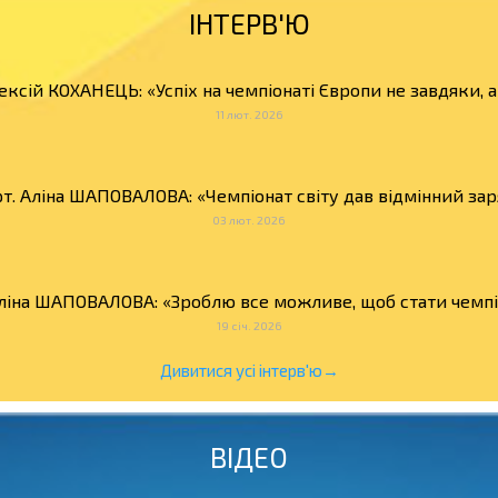
ІНТЕРВ'Ю
ексій КОХАНЕЦЬ: «Успіх на чемпіонаті Європи не завдяки, 
11 лют. 2026
т. Аліна ШАПОВАЛОВА: «Чемпіонат світу дав відмінний зар
03 лют. 2026
Аліна ШАПОВАЛОВА: «Зроблю все можливе, щоб стати чемпіо
19 січ. 2026
Дивитися усі інтерв'ю→
ВІДЕО