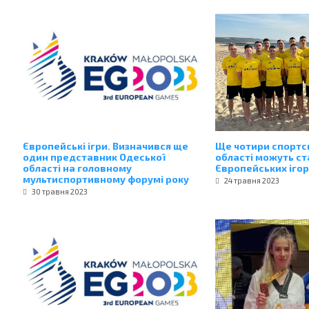
Європейські ігри. Визначився ще
Ще чотири спортс
один представник Одеської
області можуть с
області на головному
Європейських ігор
мультиспортивному форумі року
24 травня 2023
30 травня 2023