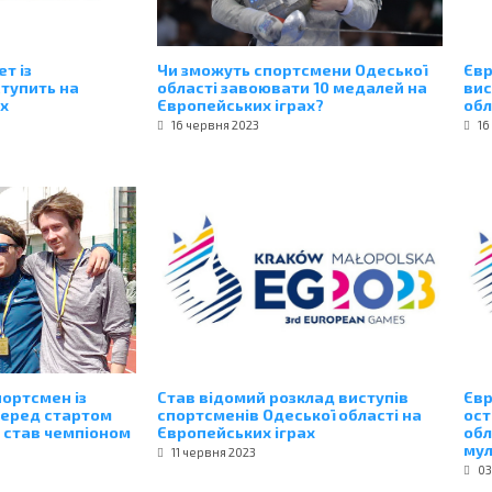
т із
Чи зможуть спортсмени Одеської
Євр
тупить на
області завоювати 10 медалей на
вис
х
Європейських іграх?
обл
16 червня 2023
16
портсмен із
Став відомий розклад виступів
Євр
перед стартом
спортсменів Одеської області на
ост
 став чемпіоном
Європейських іграх
обл
мул
11 червня 2023
03