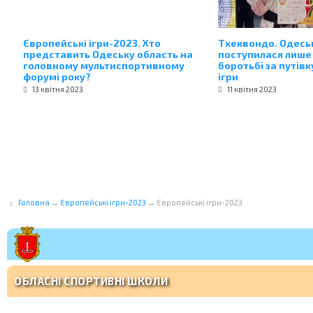
Європейські ігри-2023. Хто
Тхеквондо. Одесь
представить Одеську область на
поступилася лише
головному мультиспортивному
боротьбі за путівк
форумі року?
ігри
13 квітня 2023
11 квітня 2023
Головна
→
Європейські ігри-2023
→
Європейські ігри-2023
ОБЛАСНІ СПОРТИВНІ ШКОЛИ