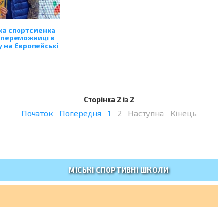
ка спортсменка
 переможниці в
у на Європейські
Сторінка 2 із 2
Початок
Попередня
1
2
Наступна
Кінець
МІСЬКІ СПОРТИВНІ ШКОЛИ