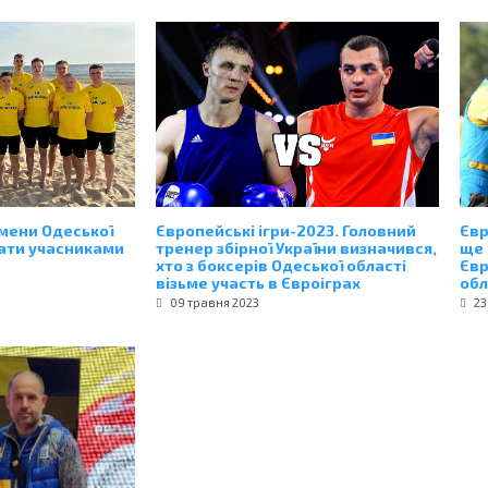
мени Одеської
Європейські ігри-2023. Головний
Євр
тати учасниками
тренер збірної України визначився,
ще 
хто з боксерів Одеської області
Євр
візьме участь в Євроіграх
обл
09 травня 2023
23