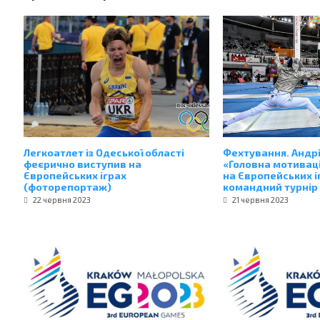
Легкоатлет із Одеської області
Фехтування. Андр
феєрично виступив на
«Головна мотиваці
Європейських іграх
на Європейських і
(фоторепортаж)
командний турнір
22 червня 2023
21 червня 2023