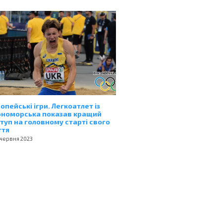
опейські ігри. Легкоатлет із
номорська показав кращий
туп на головному старті свого
ття
 червня 2023