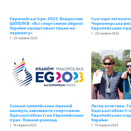
Європейські ігри-2023. Владислав
Сьогодні легкоатле
ШЕПЕЛЄВ: «Всі спортсмени збірної
Чорноморська вис
України налаштовані тільки на
Європейських ігра
перемогу»
20 червня 2023
20 червня 2023
Скільки олімпійських ліцензій
Легка атлетика. С
зможуть завоювати спортсмени
Одеської області 
Одеської області на Європейських
Європейських ігор
іграх. Повний розклад
України
14 червня 2023
13 червня 2023