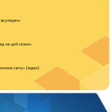
а всупереч»
яд на цей сезон»
нкою світу» (відео)