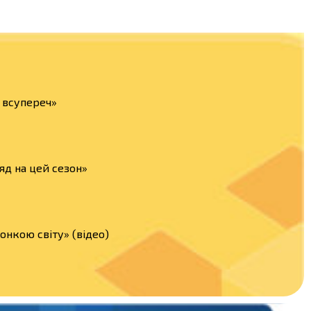
а всупереч»
яд на цей сезон»
нкою світу» (відео)