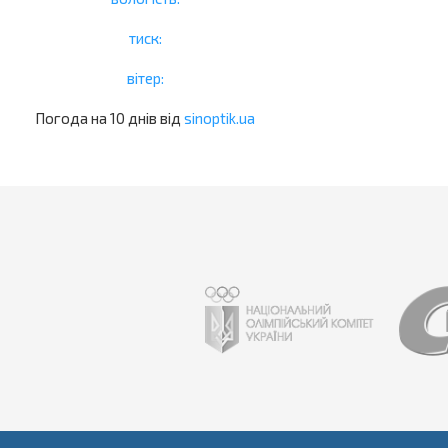
тиск:
вітер:
Погода на 10 днів від
sinoptik.ua