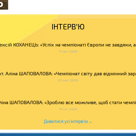
ІНТЕРВ'Ю
ексій КОХАНЕЦЬ: «Успіх на чемпіонаті Європи не завдяки, 
11 лют. 2026
т. Аліна ШАПОВАЛОВА: «Чемпіонат світу дав відмінний зар
03 лют. 2026
Аліна ШАПОВАЛОВА: «Зроблю все можливе, щоб стати чемпіо
19 січ. 2026
Дивитися усі інтерв'ю→