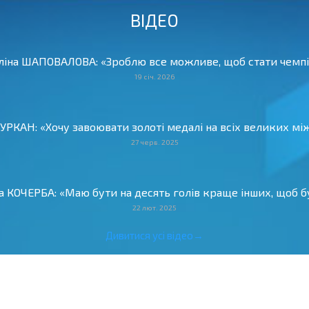
ВІДЕО
Аліна ШАПОВАЛОВА: «Зроблю все можливе, щоб стати чемпіо
19 січ. 2026
 ЦУРКАН: «Хочу завоювати золоті медалі на всіх великих м
27 черв. 2025
ва КОЧЕРБА: «Маю бути на десять голів краще інших, щоб бу
22 лют. 2025
Дивитися усі відео→