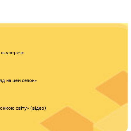
а всупереч»
яд на цей сезон»
нкою світу» (відео)