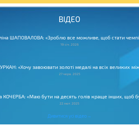
ВІДЕО
Аліна ШАПОВАЛОВА: «Зроблю все можливе, щоб стати чемпіо
19 січ. 2026
 ЦУРКАН: «Хочу завоювати золоті медалі на всіх великих м
27 черв. 2025
ва КОЧЕРБА: «Маю бути на десять голів краще інших, щоб бу
22 лют. 2025
Дивитися усі відео→