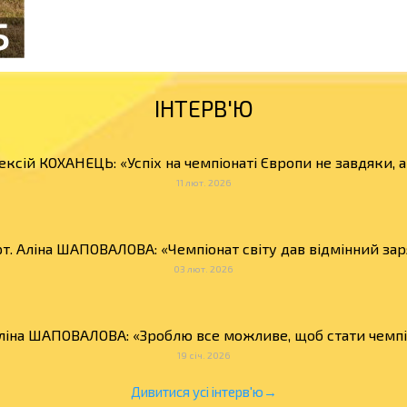
ІНТЕРВ'Ю
ексій КОХАНЕЦЬ: «Успіх на чемпіонаті Європи не завдяки, 
11 лют. 2026
т. Аліна ШАПОВАЛОВА: «Чемпіонат світу дав відмінний зар
03 лют. 2026
Аліна ШАПОВАЛОВА: «Зроблю все можливе, щоб стати чемпіо
19 січ. 2026
Дивитися усі інтерв'ю→