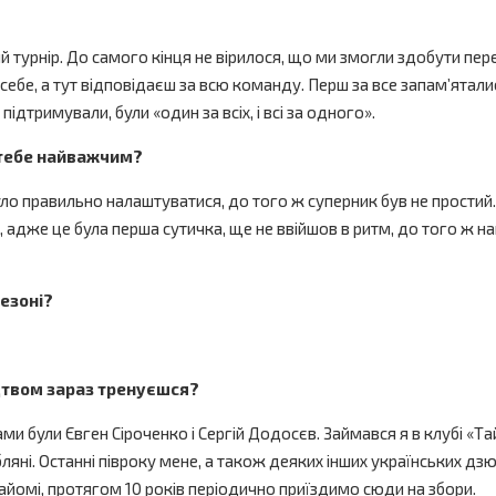
 турнір. До самого кінця не вірилося, що ми змогли здобути пер
себе, а тут відповідаєш за всю команду. Перш за все запам’яталис
ідтримували, були «один за всіх, і всі за одного».
я тебе найважчим?
уло правильно налаштуватися, до того ж суперник був не простий
адже це була перша сутичка, ще не ввійшов в ритм, до того ж н
сезоні?
ицтвом зараз тренуєшся?
 були Євген Сіроченко і Сергій Додосєв. Займався я в клубі «Тайг
ляні. Останні півроку мене, а також деяких інших українських дз
айомі, протягом 10 років періодично приїздимо сюди на збори.