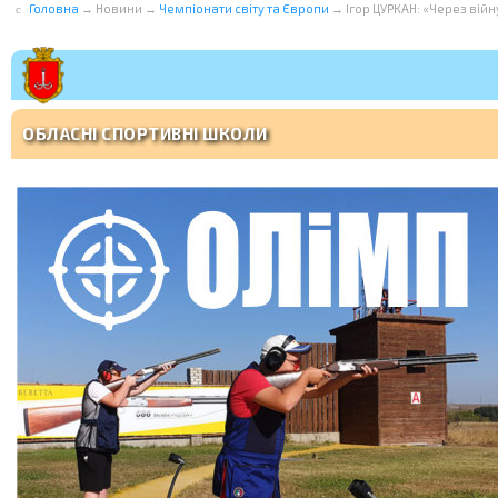
Головна
→
Новини
→
Чемпіонати світу та Європи
→
Ігор ЦУРКАН: «Через війн
ОБЛАСНІ СПОРТИВНІ ШКОЛИ