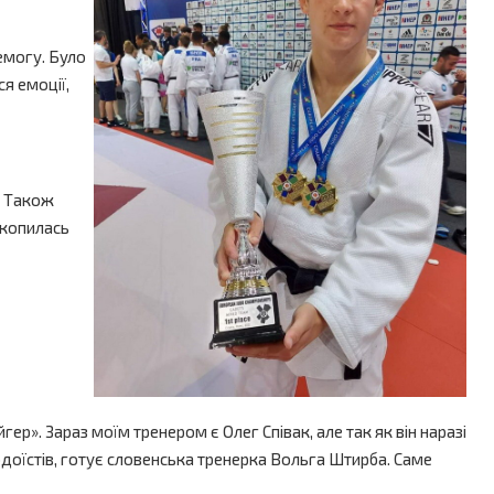
емогу. Було
я емоції,
. Також
акопилась
ер». Зараз моїм тренером є Олег Співак, але так як він наразі
юдоїстів, готує словенська тренерка Вольга Штирба. Саме