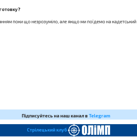
дготовку?
ганням поки що незрозуміло, але якщо ми поїдемо на кадетський 
Підписуйтесь на наш канал в
Telegram
Cтрілецький клуб