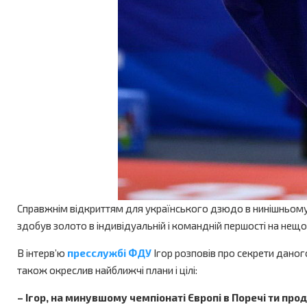
Справжнім відкриттям для українського дзюдо в нинішньому с
здобув золото в індивідуальній і командній першості на нещ
В інтерв’ю
пресслужбі ФДУ
Ігор розповів про секрети даног
також окреслив найближчі плани і цілі:
– Ігор, на минувшому чемпіонаті Європі в Поречі ти про