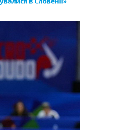
увалися в Словенії»