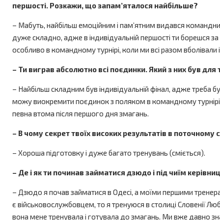
першості. Розкажи, що запам’яталося найбільше?
– Мабуть, найбільш емоційним і пам’ятним видався командний
дуже складно, адже в індивідуальній першості ти борешся за 
особливо в командному турнірі, коли ми всі разом вболівали і п
– Ти виграв абсолютно всі поєдинки. Який з них був дл
– Найбільш складним був індивідуальній фінал, адже треба б
можу виокремити поєдинок з поляком в командному турнірі, 
певна втома після першого дня змагань.
– В чому секрет твоїх високих результатів в поточному 
– Хороша підготовку і дуже багато тренувань (сміється).
– Де і як ти починав займатися дзюдо і під чиїм керівн
– Дзюдо я почав займатися в Одесі, а моїми першими тренерами
є військовослужбовцем, то я тренуюся в столиці Словенії Люб
вона мене тренувала і готувала до змагань. Ми вже давно зн