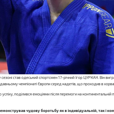
езоні став одеський спортсмен 17-річний Ігор ЦУРКАН. Він вигр
одавньому чемпіонаті Європи серед кадетів, що проходив в хорв
о успіху, поділився емоціями після перемоги на континентальній п
демонстрував чудову боротьбу як в індивідуальній, так і ко