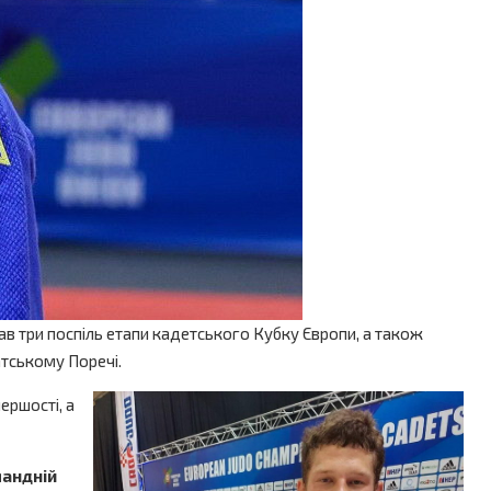
ав три поспіль етапи кадетського Кубку Європи, а також
атському Поречі.
ершості, а
мандній