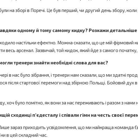
були на зборі в Поречі. Це був перший, чи другий день збору, коли
 завдяки одному й тому самому кидку? Розкажи детальніше 
ходило настільки ефектно. Можна сказати, що це мій фірмовий ки
 весь арсенал. Зазвичай, той кидок, який йде з самого початку,
огли тренери знайти необхідні слова для вас?
ечері в нас було зібрання, і тренери нам сказали, що ми здатні п
ся після стартової перемоги над збірною Польщі. Бойовий дух в н
, хоч було помітно, як вони за нас переживають і разом з нами н
щій сходинці п’єдесталу і співали гімн на честь своєї пер
 Лише зараз приходить усвідомлення, що ми найкраща команда Євро
ни в цей складний час.