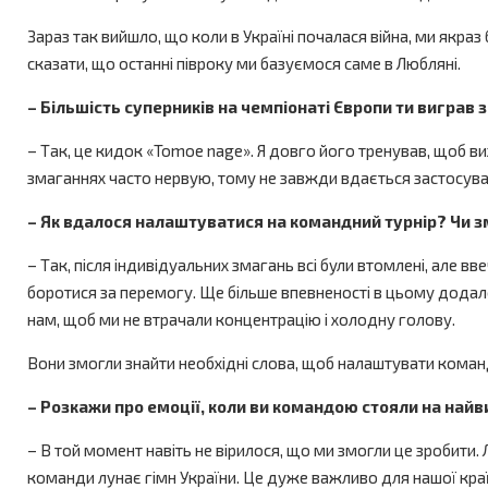
Зараз так вийшло, що коли в Україні почалася війна, ми якраз 
сказати, що останні півроку ми базуємося саме в Любляні.
– Більшість суперників на чемпіонаті Європи ти виграв
– Так, це кидок «Tomoe nage». Я довго його тренував, щоб ви
змаганнях часто нервую, тому не завжди вдається застосувати
– Як вдалося налаштуватися на командний турнір? Чи зм
– Так, після індивідуальних змагань всі були втомлені, але вв
боротися за перемогу. Ще більше впевненості в цьому додало
нам, щоб ми не втрачали концентрацію і холодну голову.
Вони змогли знайти необхідні слова, щоб налаштувати команду
– Розкажи про емоції, коли ви командою стояли на найви
– В той момент навіть не вірилося, що ми змогли це зробити.
команди лунає гімн України. Це дуже важливо для нашої краї