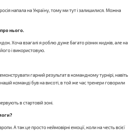
 росія напала на Україну, тому ми тут і залишилися. Можна
про нього.
док. Хоча взагалі я роблю дуже багато різних кидків, але на
 його і використовую.
родемонструвати гарний результат в командному турнірі, навіть
ашій команді був на висоті, в той же час тренери говорили
ервують в стартовій зоні.
емоги?
пи. А так це просто неймовірні емоції, коли на честь всієї