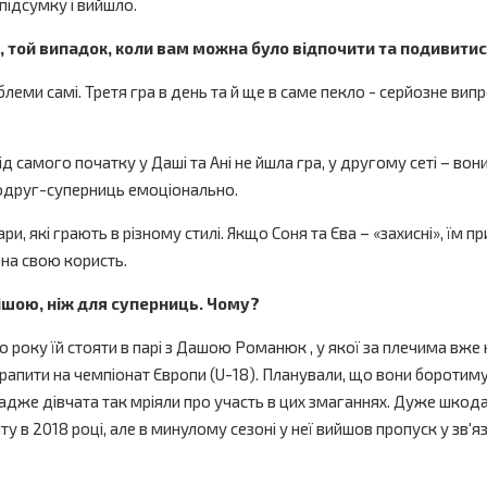
в підсумку і вийшло.
і, той випадок, коли вам можна було відпочити та подивитис
проблеми самі. Третя гра в день та й ще в саме пекло - серйозне в
 самого початку у Даші та Ані не йшла гра, у другому сеті – вони 
 подруг-суперниць емоціонально.
ри, які грають в різному стилі. Якщо Соня та Єва – «захисні», їм 
 на свою користь.
вішою, ніж для суперниць. Чому?
 року їй стояти в парі з Дашою Романюк , у якої за плечима вже
рапити на чемпіонат Європи (U-18). Планували, що вони боротимуть
 адже дівчата так мріяли про участь в цих змаганнях. Дуже шкода
світу в 2018 році, але в минулому сезоні у неї вийшов пропуск у зв