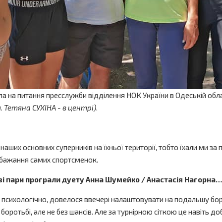
 на питання пресслужби відділення НОК України в Одеській обла
. Тетяна СУХІНА - в центрі)
.
их основних суперників на їхньої території, тобто їхали ми за 
о бажання самих спортсменок.
і пари програли дуету Анна Шумейко / Анастасія Нагорна
 а психологічно, довелося ввечері налаштовувати на подальшу бо
боротьбі, але не без шансів. Але за турнірною сіткою це навіть 