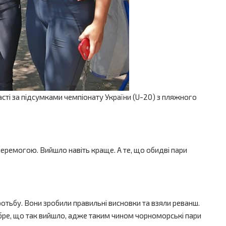
сті за підсумками чемпіонату України (U-20) з пляжного
перемогою. Вийшло навіть краще. А те, що обидві пари
…
ротьбу. Вони зробили правильні висновки та взяли реванш.
добре, що так вийшло, адже таким чином чорноморські пари