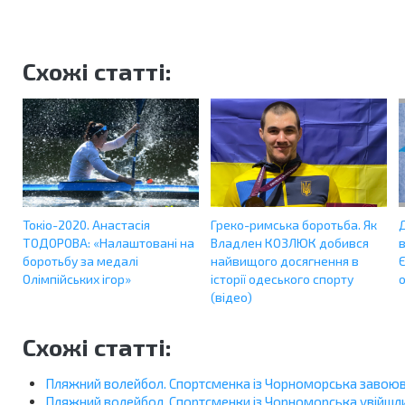
Схожі статті:
Токіо-2020. Анастасія
Греко-римська боротьба. Як
ТОДОРОВА: «Налаштовані на
Владлен КОЗЛЮК добився
в
боротьбу за медалі
найвищого досягнення в
Олімпійських ігор»
історії одеського спорту
(відео)
Схожі статті:
Пляжний волейбол. Спортсменка із Чорноморська завоюва
Пляжний волейбол. Спортсменки із Чорноморська увійшли 