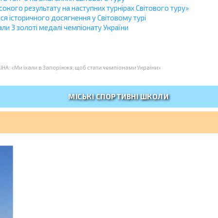
кого результату на наступних турнірах Світового туру»
я історичного досягнення у Світовому турі
и 3 золоті медалі чемпіонату України
ІНА: «Ми їхали в Запоріжжя, щоб стати чемпіонами України»
МІСЬКІ СПОРТИВНІ ШКОЛИ