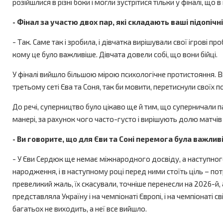
розійшлися в різні боки і могли зустрітися тільки у фіналі, що 
- Фінал за участю двох пар, які складають ваші підопічн
- Так. Саме так і зробила, і дівчатка вирішували свої ігрові 
кому це було важливіше. Дівчата довели собі, що вони бійці.
У фіналі вийшло більшою мірою психологічне протистояння. Від
третьому сеті Єва та Соня, так би мовити, перетиснули своїх
До речі, суперництво було цікаво ще й тим, що суперничали па
манері, за рахунок чого часто-густо і вирішують долю матчів
- Ви говорите, що для Єви та Соні перемога була важли
- У Єви Сердюк ще немає міжнародного досвіду, а наступного
народження, і в наступному році перед ними стоїть ціль – пот
превеликий жаль, їх скасували, точніше перенесли на 2026-й,
представляла Україну і на чемпіонаті Європі, і на чемпіонаті 
багатьох не виходить, а неї все вийшло.