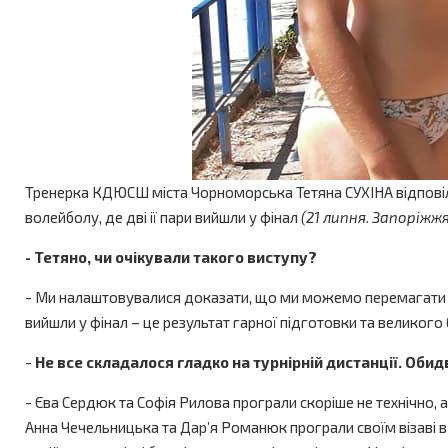
Тренерка КДЮСШ міста Чорноморська Тетяна СУХІНА відповіла
волейболу, де дві ії пари вийшли у фінал
(21 липня. Запоріжжя
- Тетяно, чи очікували такого виступу?
- Ми налаштовувалися доказати, що ми можемо перемагати наш
вийшли у фінал – це результат гарної підготовки та великог
-
Не все складалося гладко на турнірній дистанції.
Обидв
- Єва Сердюк та Софія Рилова програли скоріше не технічно,
Анна Чечельницька та Дар’я Романюк програли своїм візаві в 