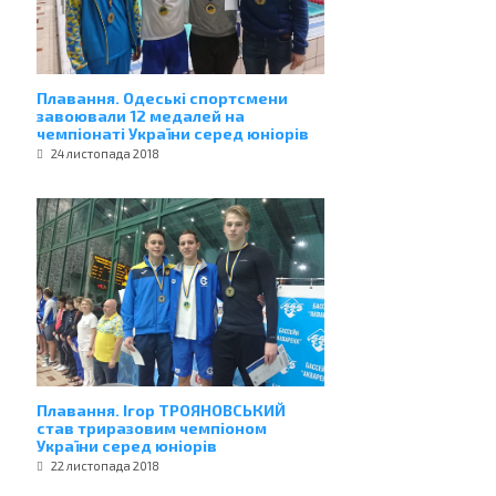
Плавання. Одеські спортсмени
завоювали 12 медалей на
чемпіонаті України серед юніорів
24 листопада 2018
Плавання. Ігор ТРОЯНОВСЬКИЙ
став триразовим чемпіоном
України серед юніорів
22 листопада 2018