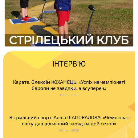
ІНТЕРВ'Ю
Карате. Олексій КОХАНЕЦЬ: «Успіх на чемпіонаті
Європи не завдяки, а всупереч»
11 лют. 2026
Вітрильний спорт. Аліна ШАПОВАЛОВА: «Чемпіонат
світу дав відмінний заряд на цей сезон»
03 лют. 2026