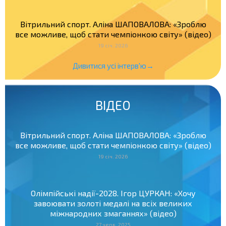
Вітрильний спорт. Аліна ШАПОВАЛОВА: «Зроблю
все можливе, щоб стати чемпіонкою світу» (відео)
19 січ. 2026
Дивитися усі інтерв'ю→
ВІДЕО
Вітрильний спорт. Аліна ШАПОВАЛОВА: «Зроблю
все можливе, щоб стати чемпіонкою світу» (відео)
19 січ. 2026
Олімпійські надії-2028. Ігор ЦУРКАН: «Хочу
завоювати золоті медалі на всіх великих
міжнародних змаганнях» (відео)
27 черв. 2025