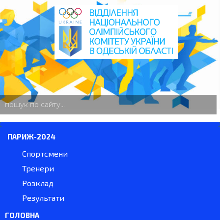
пошук
по
сайту
ПАРИЖ-2024
Спортсмени
Тренери
Розклад
Результати
ГОЛОВНА