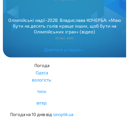
Олімпійські надії-2028. Владислава КОЧЕРБА: «Маю
бути на десять голів краще інших, щоб бути на
Олімпійських іграх» (відео)
22 лют. 2025
Дивитися усі відео→
Погода
Одеса
вологість:
тиск:
вітер:
Погода на 10 днів від
sinoptik.ua