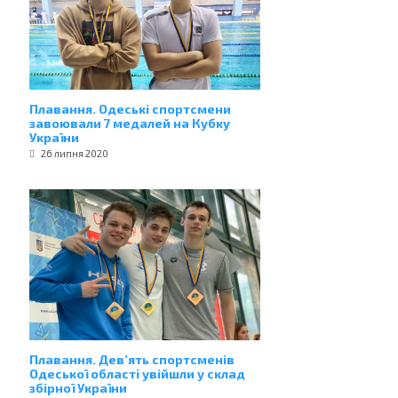
Плавання. Одеські спортсмени
завоювали 7 медалей на Кубку
України
26 липня 2020
Плавання. Дев’ять спортсменів
Одеської області увійшли у склад
збірної України