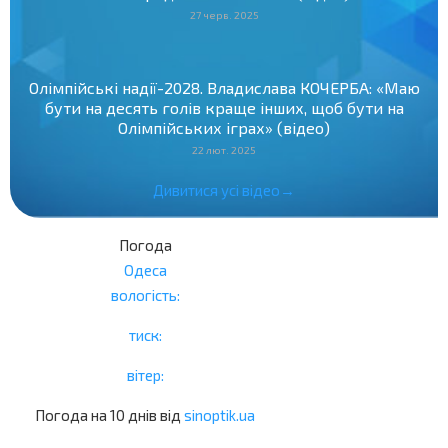
27 черв. 2025
Олімпійські надії-2028. Владислава КОЧЕРБА: «Маю
бути на десять голів краще інших, щоб бути на
Олімпійських іграх» (відео)
22 лют. 2025
Дивитися усі відео→
Погода
Одеса
вологість:
тиск:
вітер:
Погода на 10 днів від
sinoptik.ua