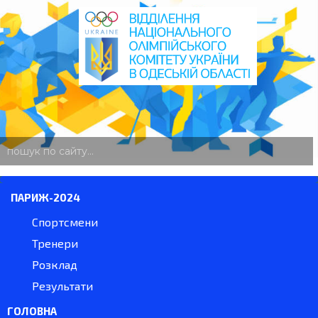
пошук
по
сайту
ПАРИЖ-2024
Спортсмени
Тренери
Розклад
Результати
ГОЛОВНА