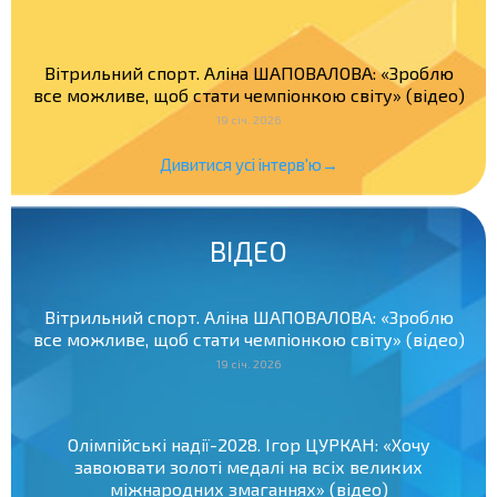
Вітрильний спорт. Аліна ШАПОВАЛОВА: «Зроблю
все можливе, щоб стати чемпіонкою світу» (відео)
19 січ. 2026
Дивитися усі інтерв'ю→
ВІДЕО
Вітрильний спорт. Аліна ШАПОВАЛОВА: «Зроблю
все можливе, щоб стати чемпіонкою світу» (відео)
19 січ. 2026
Олімпійські надії-2028. Ігор ЦУРКАН: «Хочу
завоювати золоті медалі на всіх великих
міжнародних змаганнях» (відео)