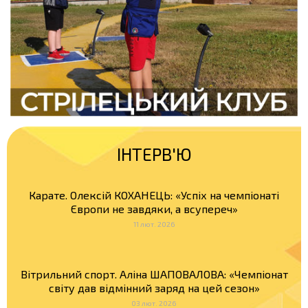
ІНТЕРВ'Ю
Карате. Олексій КОХАНЕЦЬ: «Успіх на чемпіонаті
Європи не завдяки, а всупереч»
11 лют. 2026
Вітрильний спорт. Аліна ШАПОВАЛОВА: «Чемпіонат
світу дав відмінний заряд на цей сезон»
03 лют. 2026