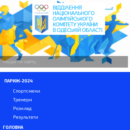
пошук
по
сайту
ПАРИЖ-2024
Спортсмени
Тренери
Розклад
Результати
ГОЛОВНА