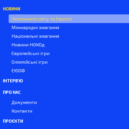
НОВИНИ
Чемпіонати світу та Європи
Міжнародні змагання
Національні змагання
Новини НОКОд
Європейські ігри
Олімпійські ігри
ЄЮОФ
ІНТЕРВ'Ю
ПРО НАС
Документи
Контакти
ПРОЄКТИ