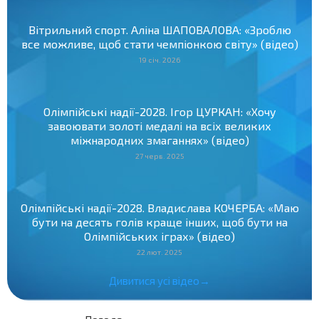
Вітрильний спорт. Аліна ШАПОВАЛОВА: «Зроблю
все можливе, щоб стати чемпіонкою світу» (відео)
19 січ. 2026
Олімпійські надії-2028. Ігор ЦУРКАН: «Хочу
завоювати золоті медалі на всіх великих
міжнародних змаганнях» (відео)
27 черв. 2025
Олімпійські надії-2028. Владислава КОЧЕРБА: «Маю
бути на десять голів краще інших, щоб бути на
Олімпійських іграх» (відео)
22 лют. 2025
Дивитися усі відео→