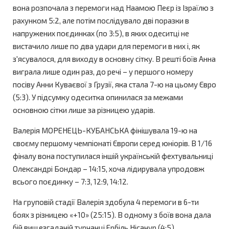
вона розпочала з перемоги над Наамою Пеєр із Ізраїлю з
рахунком 5:2, але потім послідувало дві поразки в
напружених поєдинках (по 3:5), в яких одеситці не
вистачило лише по два удари для перемоги в них і, як
з'ясувалося, для виходу в основну сітку. В решті боїв Анна
виграла лише один раз, до речі – у першого номеру
посіву Анни Куваєвої з Грузії, яка стала 7-ю на цьому Євро
(5:3). У підсумку одеситка опинилася за межами
основною сітки лише за різницею ударів.
Валерія МОРЕНЕЦЬ-КУБАНСЬКА фінішувала 19-ю на
своєму першому чемпіонаті Європи серед юніорів. В 1/16
фіналу вона поступилася іншій українській фехтувальниці
Олександрі Бондар – 14:15, хоча лідирувала упродовж
всього поєдинку – 7:3, 12:9, 14:12.
На груповій стадії Валерія здобула 4 перемоги в 6-ти
боях з різницею «+10» (25:15). В одному з боїв вона дала
бій вищезгаданій турчанці Ербіль Нісанур (4:5).