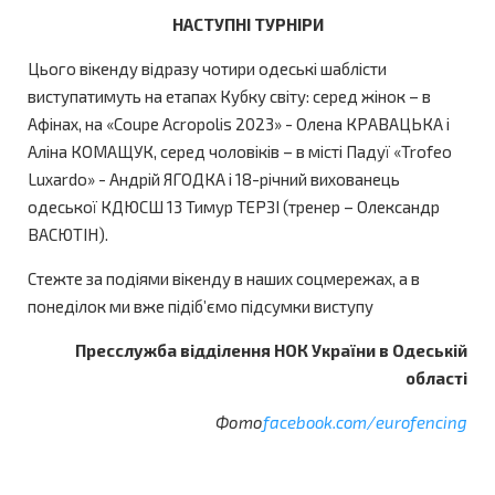
НАСТУПНІ ТУРНІРИ
Цього вікенду відразу чотири одеські шаблісти
виступатимуть на етапах Кубку світу: серед жінок – в
Афінах, на «Coupe Acropolis 2023» - Олена КРАВАЦЬКА і
Аліна КОМАЩУК, серед чоловіків – в місті Падуї «Trofeo
Luxardo» - Андрій ЯГОДКА і 18-річний вихованець
одеської КДЮСШ 13 Тимур ТЕРЗІ (тренер – Олександр
ВАСЮТІН).
Стежте за подіями вікенду в наших соцмережах, а в
понеділок ми вже підіб’ємо підсумки виступу
Пресслужба відділення НОК України в Одеській
області
Фото
facebook.com/eurofencing