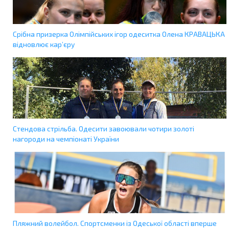
Срібна призерка Олімпійських ігор одеситка Олена КРАВАЦЬКА
відновлює кар’єру
Стендова стрільба. Одесити завоювали чотири золоті
нагороди на чемпіонаті України
Пляжний волейбол. Спортсменки із Одеської області вперше