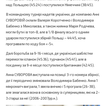
над Польщею (45:24) і поступилися Німеччині (38:45).
В командному турнірі кадетів українки, де компанію Анні
СУВОРОВІЙ склали Валерія Коротченко і Володимира
Бабенко з Миколаєва, а також киянка Марія Родічева,
могли бути і в топ-8, але в 1/8 фіналу всього одним
ударом поступилися збірній Польщі – 44:45, хоча
програвали по ходу боя «-5».
Далі боротьба за 9-16-і місця, де українські шаблістки
перемогли іспанок (45:36), турчанок (45:41), але в
поєдинку за 9-е місце поступилися британкам (42:45).
Анна СУВОРОВА виступала на позиції 3-го номера збірної,
де ії періодично змінювала Володимира Бабенко. Анна 1
мікроматч виграла, 1 звела внічию і 5 програла (26-38),
але змагалася вона в основному із суперницями, які на 2-
3 старші за неї (2006-2007рр.н.).