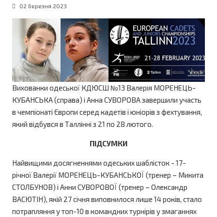
02 березня 2023
Вихованки одеської КДЮСШ №13 Валерія МОРЕНЕЦЬ-
КУБАНСЬКА (справа) і Анна СУВОРОВА завершили участь
в чемпіонаті Європи серед кадетів і юніорів з фехтування,
який відбувся в Таллінні з 21 по 28 лютого.
ПІДСУМКИ
Найвищими досягненнями одеських шаблісток - 17-
річної Валерії МОРЕНЕЦЬ-КУБАНСЬКОЇ (тренер – Микита
СТОЛБУНОВ) і Анни СУВОРОВОЇ (тренер – Олександр
ВАСЮТІН), якій 27 січня виповнилося лише 14 років, стало
потрапляння у топ-10 в командних турнірів у змаганнях