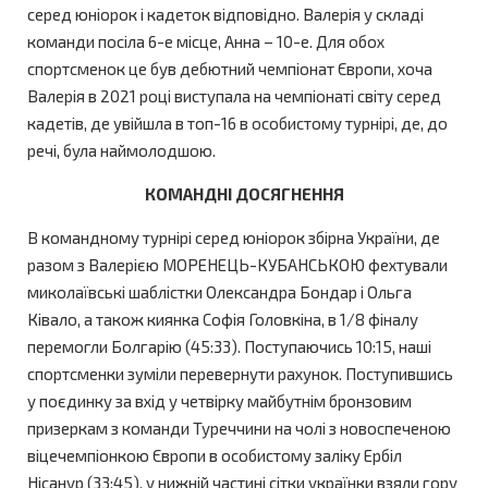
серед юніорок і кадеток відповідно. Валерія у складі
команди посіла 6-е місце, Анна – 10-е. Для обох
спортсменок це був дебютний чемпіонат Європи, хоча
Валерія в 2021 році виступала на чемпіонаті світу серед
кадетів, де увійшла в топ-16 в особистому турнірі, де, до
речі, була наймолодшою.
КОМАНДНІ ДОСЯГНЕННЯ
В командному турнірі серед юніорок збірна України, де
разом з Валерією МОРЕНЕЦЬ-КУБАНСЬКОЮ фехтували
миколаївські шаблістки Олександра Бондар і Ольга
Ківало, а також киянка Софія Головкіна, в 1/8 фіналу
перемогли Болгарію (45:33). Поступаючись 10:15, наші
спортсменки зуміли перевернути рахунок. Поступившись
у поєдинку за вхід у четвірку майбутнім бронзовим
призеркам з команди Туреччини на чолі з новоспеченою
віцечемпіонкою Європи в особистому заліку Ербіл
Нісанур (33:45), у нижній частині сітки українки взяли гору