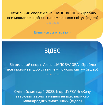
Вітрильний спорт. Аліна ШАПОВАЛОВА: «Зроблю
все можливе, щоб стати чемпіонкою світу» (відео)
19 січ. 2026
Дивитися усі інтерв'ю→
ВІДЕО
Вітрильний спорт. Аліна ШАПОВАЛОВА: «Зроблю
все можливе, щоб стати чемпіонкою світу» (відео)
19 січ. 2026
Олімпійські надії-2028. Ігор ЦУРКАН: «Хочу
завоювати золоті медалі на всіх великих
міжнародних змаганнях» (відео)