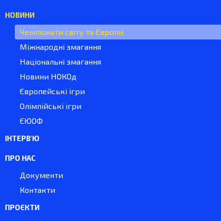
НОВИНИ
Чемпіонати світу та Європи
Міжнародні змагання
Національні змагання
Новини НОКОд
Європейські ігри
Олімпійські ігри
ЄЮОФ
ІНТЕРВ'Ю
ПРО НАС
Документи
Контакти
ПРОЄКТИ