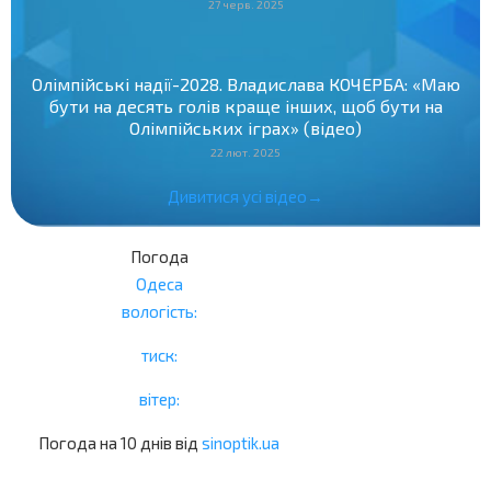
27 черв. 2025
Олімпійські надії-2028. Владислава КОЧЕРБА: «Маю
бути на десять голів краще інших, щоб бути на
Олімпійських іграх» (відео)
22 лют. 2025
Дивитися усі відео→
Погода
Одеса
вологість:
тиск:
вітер:
Погода на 10 днів від
sinoptik.ua