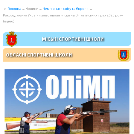
Головна
→
Новини
→
Чемпіонати світу та Європи
→
Рекордсменка України завоювала місце на Олімпійських іграх 2020 року
(відео)
МІСЬКІ СПОРТИВНІ ШКОЛИ
ОБЛАСНІ СПОРТИВНІ ШКОЛИ