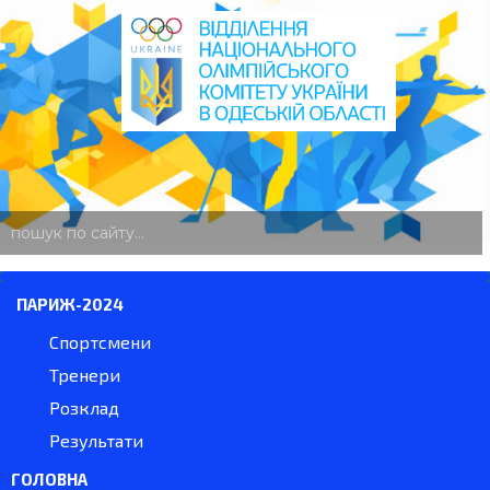
пошук
по
сайту
ПАРИЖ-2024
Спортсмени
Тренери
Розклад
Результати
ГОЛОВНА