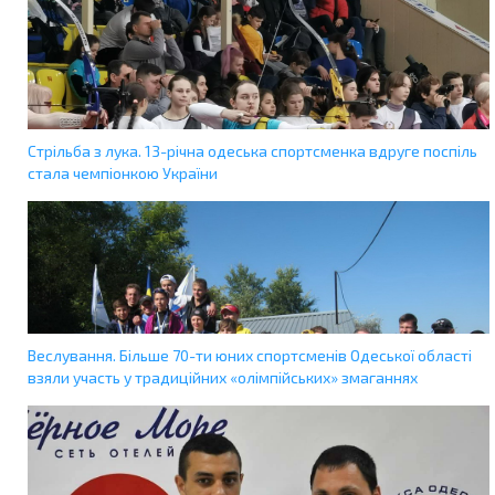
Стрільба з лука. 13-річна одеська спортсменка вдруге поспіль
стала чемпіонкою України
Веслування. Більше 70-ти юних спортсменів Одеської області
взяли участь у традиційних «олімпійських» змаганнях