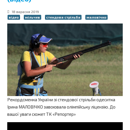
18 вересня 2019
відео
мільчев
стендова стрільба
маловічко
Рекордсменка України зі стендової стрільби одеситка
Ірина МАЛОВІЧКО завоювала олімпійську ліцензію. До
вашої уваги сюжет ТК «Репортер»