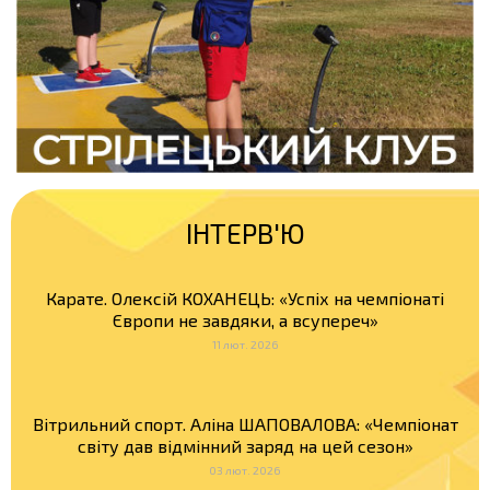
ІНТЕРВ'Ю
Карате. Олексій КОХАНЕЦЬ: «Успіх на чемпіонаті
Європи не завдяки, а всупереч»
11 лют. 2026
Вітрильний спорт. Аліна ШАПОВАЛОВА: «Чемпіонат
світу дав відмінний заряд на цей сезон»
03 лют. 2026