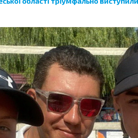
ької області тріумфально виступили 