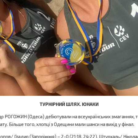
ТУРНІРНИЙ ШЛЯХ. ЮНАКИ
др РОГОЖИН (Одеса) дебютували на всеукраїнських змаганнях, то
ту. Більше того, хлопці з Одещини мали шанси на вихід у фінал.
пов/ Гладир (Запоріжжя) – 2-0 (21:18, 24:22), Штурхаль/ Ніколаєв