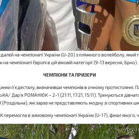
лей на чемпіонаті України (U-20) з пляжного волейболу, який п
чемпіонаті Європі в цій віковій категорії (9-13 вересня, Брно).
ЧЕМПІОНИ ТА ПРИЗЕРИ
нки п’єдесталу, визначивши чемпіонів в очному протистоянні. П
ар'я РОМАНЮК – 2-1 (21:11, 17:21, 15:11). Тренуються дівчата 
здільна), які зараз не представляють жодну зі спортивних шкіл
еремогла в зимовому чемпіонаті України (U-17), фінал якого, че