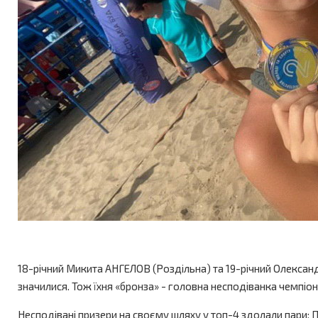
18-річний Микита АНГЕЛОВ (Роздільна) та 19-річний Олексан
значилися. Тож їхня «бронза» - головна несподіванка чемпіона
Несподівані призери на своєму шляху у топ-4 здолали пари: По