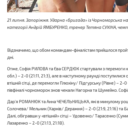
21 липня. Запоріжжя. Ударна «бригада» із Чорноморська на
категорії Андрій ЯМБУРЕНКО, тренер Тетяна СУХІНА, чем
Відзначимо, що обом командам-фіналістам прийшлося пройти ч
дні.
Отже, Софія РИЛОВА та Єва СЕРДЮК стартували з перемоги на
обл.) – 2-0 (21:11, 21:3), але в наступному раунді поступилис
втішній сітці, де перемогли Плюхіну/ Підгурську (Рівне) – 2-0 (
півфіналі чорноморок знов чекали Нагорна та Шумейко. Софія та
Дар’я РОМАНЮК та Анна ЧЕЧЕЛЬНИЦЬКА, які в минулому році с
Солочева/ Мельник (Харків/ Деражня) – 2-0 (21:9, 21:16) та Баз
Далі, обігравши у «втішній» сітці – Удовенко/ Тарасенко (Сум
Лазаренко – 2-0 (21:13, 21:18).