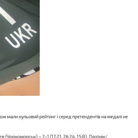
ж мали нульовий рейтинг і серед претендентів на медалі не
 (Чорноморськ) – 2-1 (17:21, 26:24, 15:8), Плотнік/