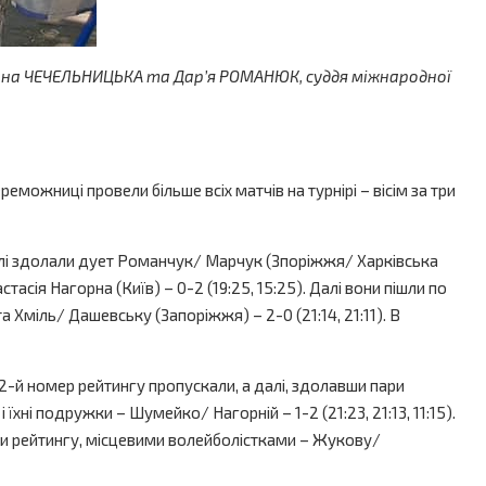
и Анна ЧЕЧЕЛЬНИЦЬКА та Дар’я РОМАНЮК, суддя міжнародної
ожниці провели більше всіх матчів на турнірі – вісім за три
алі здолали дует Романчук/ Марчук (Зпоріжжя/ Харківська
асія Нагорна (Київ) – 0-2 (19:25, 15:25). Далі вони пішли по
 та Хміль/ Дашевську (Запоріжжя) – 2-0 (21:14, 21:11). В
-й номер рейтингу пропускали, а далі, здолавши пари
їхні подружки – Шумейко/ Нагорній – 1-2 (21:23, 21:13, 11:15).
ерами рейтингу, місцевими волейболістками – Жукову/