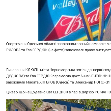
Спортсмени Одеської області завоювали повний комплект меда
РИЛОВА та Єва СЕРДЮК (на фото) завоювали право виступати на 
Вихованки КДЮСШ міста Чорноморська посіли дві перші сходи
ДЄДКОВА) та Єва СЕРДЮК перемогла дует Анна ЧЕЧЕЛЬНИЦЬКА/ Д
завоювали Микита АНГЕЛОВ (Одеса) та Олександр РОГОЖИН (Ро
Цікаво, що нещодавно Єва СЕРДЮК в парі з Дар’єю РОМАНЮК п