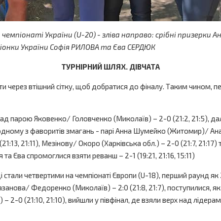
 чемпіонаті України (
U-20
) - зліва направо: срібні призерк
піонки України Софія РИЛОВА та Єва СЕРДЮК
ТУРНІРНИЙ ШЛЯХ. ДІВЧАТА
ерез втішний сітку, щоб добратися до фіналу. Таким чином, перем
д парою Яковенко/ Головченко (Миколаїв) – 2-0 (21:2, 21:5), д
я одному з фаворитів змагань - парі Анна Шумейко (Житомир)/ Анаст
21:13, 21:11), Мезінову/ Окоро (Харківська обл.) – 2-0 (21:7, 21:17)
 Єва спромоглися взяти реванш – 2-1 (19:21, 21:16, 15:11)
тали четвертими на чемпіонаті Європи (U-18), перший раунд як 2
анова/ Федоренко (Миколаїв) – 2:0 (21:8, 21:7), поступилися, як і 
и) – 2-0 (21:10, 21:10), вийшли у півфінал, де взяли верх над лід