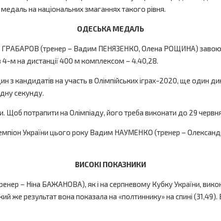
і медаль на національних змаганнях такого рівня.
ОДЕСЬКА МЕДАЛЬ
ій ГРАБАРОВ (тренер – Вадим ПЕНЯЗЕНКО, Олена РОЩИНА) завоював
 4-м на дистанції 400 м комплексом – 4.40,28.
 один з кандидатів на участь в Олімпійських іграх-2020, ще оди
одну секунду.
и. Щоб потрапити на Олімпіаду, його треба виконати до 29 червн
емпіон України цього року Вадим НАУМЕНКО (тренер – Олександ
ВИСОКІ ПОКАЗНИКИ
ер – Ніна БАЖАНОВА), як і на серпневому Кубку України, викон
. Такий же результат вона показала на «полтиннику» на спині (31,4