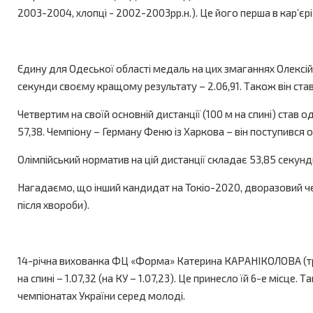
2003-2004, хлопці - 2002-2003рр.н.). Це його перша в кар’єр
Єдину для Одеської області медаль на цих змаганнях Олекс
секунди своєму кращому результату – 2.06,91. Також він став
Четвертим на своїй основній дистанції (100 м на спині) став
57,38. Чемпіону – Герману Феню із Харкова – він поступився 
Олімпійський норматив на цій дистанції складає 53,85 секунд
Нагадаємо, що інший кандидат на Токіо-2020, дворазовий ч
після хвороби).
14-річна вихованка ФЦ «Форма» Катерина КАРАНІКОЛОВА (трен
на спині – 1.07,32 (на КУ – 1.07,23). Це принесло їй 6-е місце
чемпіонатах України серед молоді.