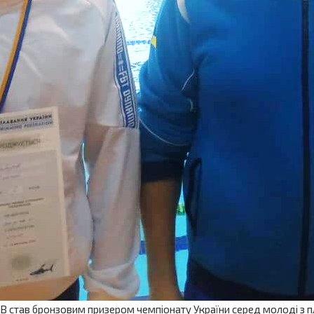
ав бронзовим призером чемпіонату України серед молоді з плава