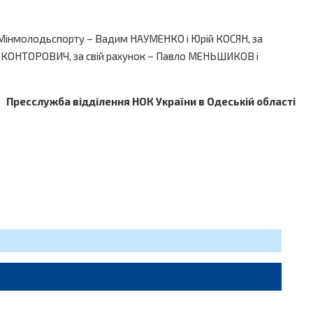
нок Мінмолодьспорту – Вадим НАУМЕНКО і Юрій КОСЯН, за
й КОНТОРОВИЧ, за свій рахунок – Павло МЕНЬШИКОВ і
Пресслужба відділення НОК України в Одеській області