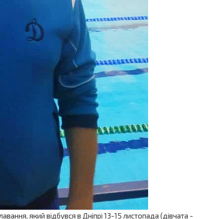
ння, який відбувся в Дніпрі 13-15 листопада (дівчата -