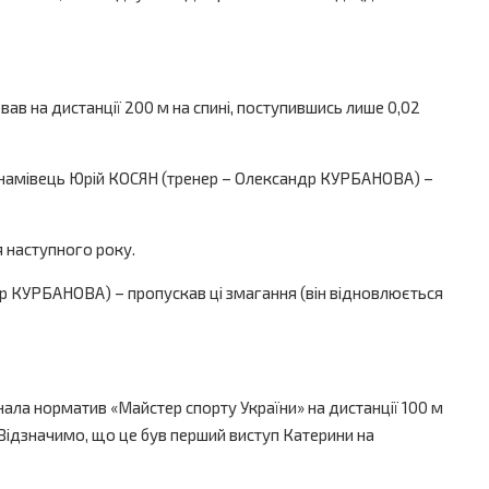
 на дистанції 200 м на спині, поступившись лише 0,02
н динамівець Юрій КОСЯН (тренер – Олександр КУРБАНОВА) –
я наступного року.
р КУРБАНОВА) – пропускав ці змагання (він відновлюється
ала норматив «Майстер спорту України» на дистанції 100 м
9). Відзначимо, що це був перший виступ Катерини на