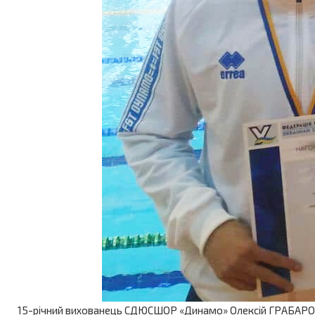
15-річний вихованець СДЮСШОР «Динамо» Олексій ГРАБАРОВ ст