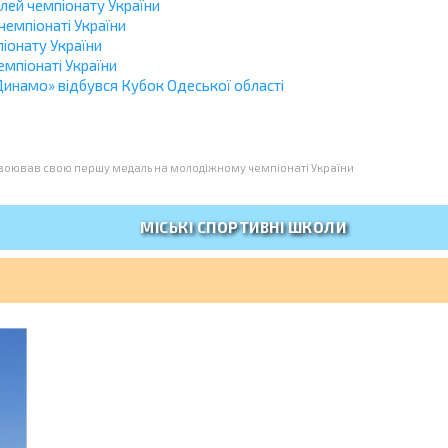
лей чемпіонату України
чемпіонаті України
іонату України
мпіонаті України
 «Динамо» відбувся Кубок Одеської області
авоював свою першу медаль на молодіжному чемпіонаті України
МІСЬКІ СПОРТИВНІ ШКОЛИ