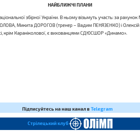
НАЙБЛИЖЧІ ПЛАНИ
національної збірної України. В ньому візьмуть участь: за раху
КОЛОВА, Микита ДОРОГОВ (тренер – Вадим ПЕНЯЗЕНКО) і Олексі
і, крім Караніколової, є вихованцями СДЮСШОР «Динамо».
Підписуйтесь на наш канал в
Telegram
Cтрілецький клуб