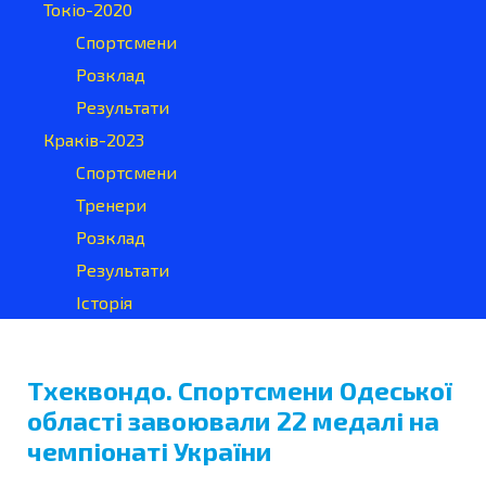
Токіо-2020
Спортсмени
Розклад
Результати
Краків-2023
Спортсмени
Тренери
Розклад
Результати
Історія
Тхеквондо. Спортсмени Одеської
області завоювали 22 медалі на
чемпіонаті України