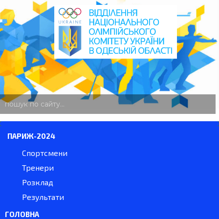
пошук
по
сайту
ПАРИЖ-2024
Спортсмени
Тренери
Розклад
Результати
ГОЛОВНА