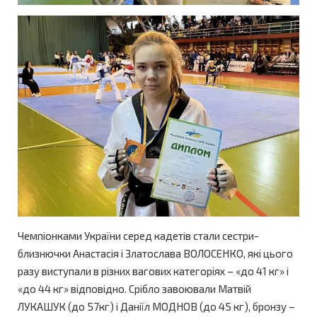
Чемпіонками України серед кадетів стали сестри-
близнючки Анастасія і Златослава ВОЛОСЕНКО, які цього
разу виступали в різних вагових категоріях – «до 41 кг» і
«до 44 кг» відповідно. Срібло завоювали Матвій
ЛУКАШУК (до 57кг) і Даніїл МОДНОВ (до 45 кг), бронзу –