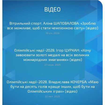
ВІДЕО
Вітрильний спорт. Аліна ШАПОВАЛОВА: «Зроблю
все можливе, щоб стати чемпіонкою світу» (відео)
19 січ. 2026
Олімпійські надії-2028. Ігор ЦУРКАН: «Хочу
завоювати золоті медалі на всіх великих
міжнародних змаганнях» (відео)
27 черв. 2025
Олімпійські надії-2028. Владислава КОЧЕРБА: «Маю
бути на десять голів краще інших, щоб бути на
Олімпійських іграх» (відео)
22 лют. 2025