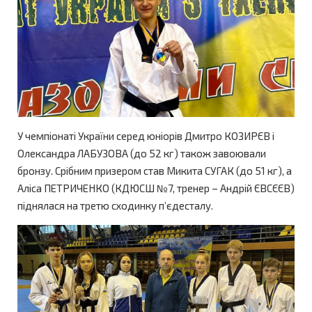
У чемпіонаті України серед юніорів Дмитро КОЗИРЄВ і
Олександра ЛАБУЗОВА (до 52 кг) також завоювали
бронзу. Срібним призером став Микита СУГАК (до 51 кг), а
Аліса ПЕТРИЧЕНКО (КДЮСШ №7, тренер – Андрій ЄВСЄЄВ)
піднялася на третю сходинку п’єдесталу.