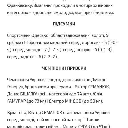
Франківську. Змагання проходили в чотирьох вікових
категоріях – «дорослі», «молодь», «юніори» і «кадети».
ПІДСУМКИ
Спортсмени Одеської області завоювали 4 золоті, 5
срібних і 13 бронзових медалей: серед дорослих - 5 (1-0-
4), серед молоді – 7 (1-2-4), серед юніорів – 4 (0-1-3),
серед кадетів – 6 (2-2-2).
ЧЕМПІОНИ І ПРИЗЕРИ
Чемпіоном України серед «дорослих» став Дмитро
Говорун, бронзовими призерами - Віктор СЕМАНЮК,
Денис БІШЛЯГА (всі – категорія «до 74 кг»), Юлія
ГАМУРАР (до 73 кг) i Дмитро МІНДОВ (до 58 кг).
Крім того, Віктор СЕМАНЮК став чемпіоном України
серед молоді, в тій же ваговій категорії. Також
медалістами стали: срібло – Микита СУГАК (до 51 кг),