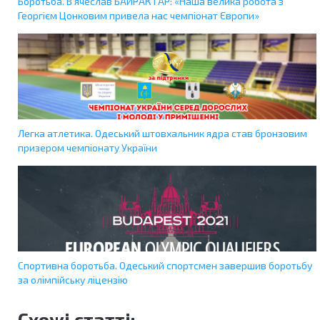
Боротьба. В'ячеслав БАЙРАКТАР: «Наша велика робота з
Георгієм Цонковим привела нас чемпіонат Європи»
Легка атлетика. Одеський штовхальник ядра став бронзовим
призером чемпіонату України
Спортивна боротьба. Одеський спортсмен завершив боротьбу
за олімпійську ліцензію
Схожі статті: