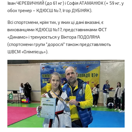
Іван ЧЕРЕВИЧНИЙ (до 61 кг) і Софія АТАМАНЮК (+ 59 кг, у
обох тренер – КДЮСШ №7, Ігор ДУБІНЯК).
Всі спортсмени, крім тих, у яких ці дані вказані, є
вихованцями КДЮСШ №17, представниками ФСТ
«Динамо» і тренуюється у Віктора ПОДОЛЯНА
(спортсмени групи "дорослі" також представляють
ШВСМ «Олімпієць»).