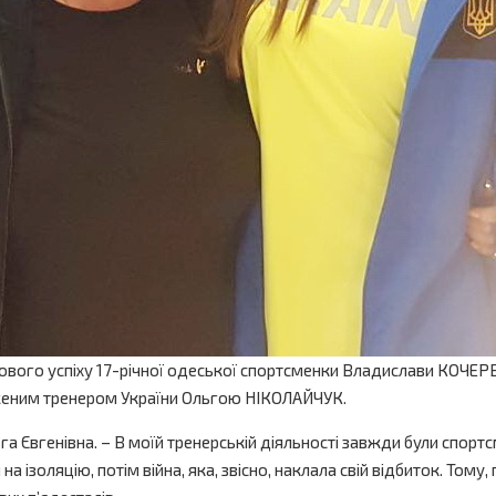
кового успіху 17-річної одеської спортсменки Владислави КОЧЕ
служеним тренером України Ольгою НІКОЛАЙЧУК.
га Євгенівна. – В моїй тренерській діяльності завжди були спорт
 на ізоляцію, потім війна, яка, звісно, наклала свій відбиток. Том