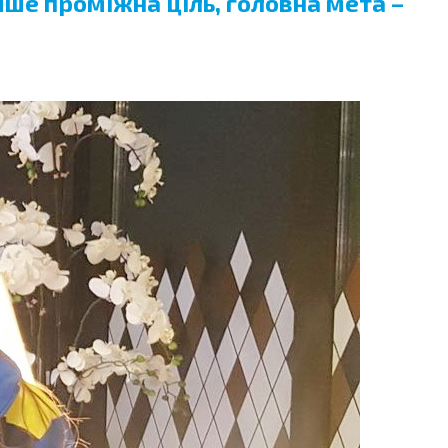
ше проміжна ціль, головна мета –