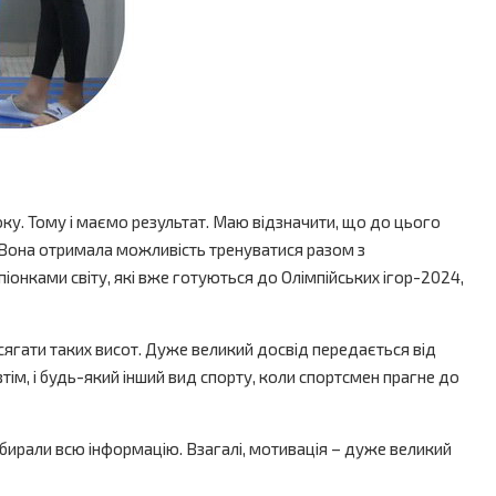
боку. Тому і маємо результат. Маю відзначити, що до цього
у. Вона отримала можливість тренуватися разом з
іонками світу, які вже готуються до Олімпійських ігор-2024,
осягати таких висот. Дуже великий досвід передається від
тім, і будь-який інший вид спорту, коли спортсмен прагне до
 вбирали всю інформацію. Взагалі, мотивація – дуже великий