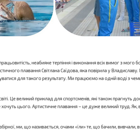
працьовитість, неабияке терпіння і виконання всіх вимог з мого 
тистичного плавання Світлана Саїдова, яка повірила у Владислав
ватися для такого результату. Ми працюємо на одній воді з чемп
віті. Це великий приклад для спортсменів, які також прагнуть д
хочуть цього. Артистичне плавання – це дуже великий труд. Як, в
ірної, ми, що називається, очами «їли» те, що бачили, вивчали,