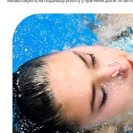
налаштовують на подальшу роботу у прагненні досягти світов