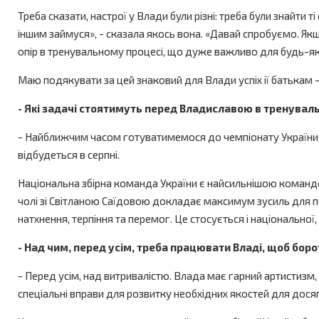
Треба сказати, настрої у Влади були різні: треба були знайти 
іншим займуся», - сказала якось вона. «Давай спробуємо. Якщ
опір в тренувальному процесі, що дуже важливо для будь-яко
Маю подякувати за цей знаковий для Влади успіх ії батькам -
- Які задачі стоятимуть перед Владиславою в тренува
- Найближчим часом готуватимемося до чемпіонату України се
відбудеться в серпні.
Національна збірна команда України є найсильнішою командою
чолі зі Світланою Саїдовою докладає максимум зусиль для по
натхнення, терпіння та перемог. Це стосується і національної, 
- Над чим, перед усім, треба працювати Владі, щоб бор
- Перед усім, над витривалістю. Влада має гарний артистизм, т
спеціальні вправи для розвитку необхідних якостей для досяг