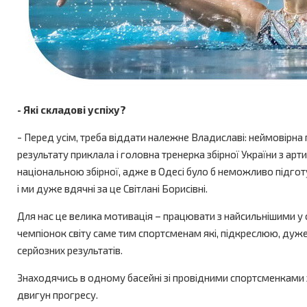
- Які складові успіху?
- Перед усім, треба віддати належне Владиславі: неймовірна 
результату приклала і головна тренерка збірної України з ар
національною збірної, адже в Одесі було б неможливо підготу
і ми дуже вдячні за це Світлані Борисівні.
Для нас це велика мотивація – працювати з найсильнішими у с
чемпіонок світу саме тим спортсменам які, підкреслюю, дуже 
серйозних результатів.
Знаходячись в одному басейні зі провідними спортсменками зб
двигун прогресу.