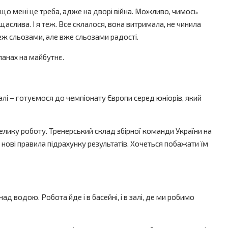
авіщо мені це треба, адже на дворі війна. Можливо, чимось
аслива. І я теж. Все склалося, вона витримала, не чинила
еж сльозами, але вже сльозами радості.
ланах на майбутнє.
лі – готуємося до чемпіонату Європи серед юніорів, який
елику роботу. Тренерський склад збірної команди України на
нові правила підрахунку результатів. Хочеться побажати їм
ад водою. Робота йде і в басейні, і в залі, де ми робимо