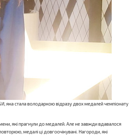
РБИ, яка стала володаркою відразу двох медалей чемпіонату
смени, які прагнули до медалей. Але не завжди вдавалося
у, повторюю, медалі ці довгоочікувані. Нагороди, які