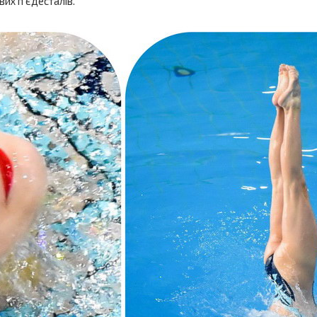
их п’єдесталів.