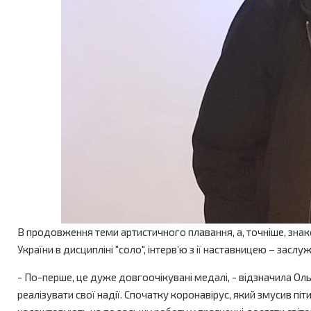
В продовження теми артистичного плавання, а, точніше, зна
України в дисципліні "соло", інтерв’ю з ії наставницею – за
- По-перше, це дуже довгоочікувані медалі, - відзначила Оль
реалізувати свої надії. Спочатку коронавірус, який змусив піти