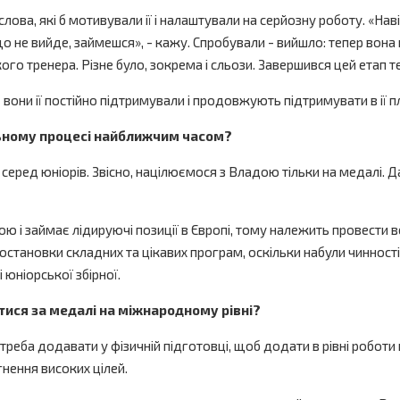
ті слова, які б мотивували ії і налаштували на серйозну роботу. «Н
о не вийде, займешся», - кажу. Спробували - вийшло: тепер вона щ
го тренера. Різне було, зокрема і сльози. Завершився цей етап т
 вони ії постійно підтримували і продовжують підтримувати в ії п
льному процесі найближчим часом?
ред юніорів. Звісно, націлюємося з Владою тільки на медалі. Да
 і займає лідируючі позиції в Європі, тому належить провести в
становки складних та цікавих програм, оскільки набули чинності 
і юніорської збірної.
отися за медалі на міжнародному рівні?
реба додавати у фізичній підготовці, щоб додати в рівні роботи н
нення високих цілей.