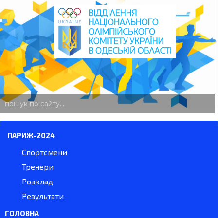
пошук
по
сайту
ПАРИЖ-2024
Спортсмени
Тренери
Розклад
Результати
ГОЛОВНА