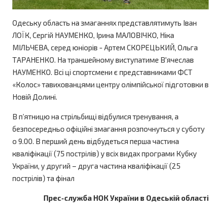
Одеську область на змаганнях представлятимуть Іван
ЛОЇК, Сергій НАУМЕНКО, Ірина МАЛОВІЧКО, Ніка
МІЛЬЧЕВА, серед юніорів - Артем СКОРЕЦЬКИЙ, Ольга
ТАРАНЕНКО. На траншейному виступатиме В'ячеслав
НАУМЕНКО. Всі ці спортсмени є представниками ФСТ
«Колос» тавихованцями центру олімпійської підготовки в
Новій Долині.
В п’ятницю на стрільбищі відбулися тренування, а
безпосередньо офіційні змагання розпочнуться у суботу
о 9.00. В перший день відбудеться перша частина
кваліфікації (75 пострілів) у всіх видах програми Кубку
України, у другий – друга частина кваліфікації (25
пострілів) та фінал
Прес-служба НОК України в Одеській області