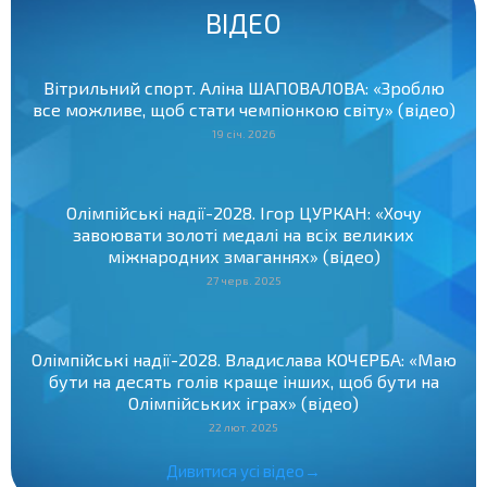
ВІДЕО
Вітрильний спорт. Аліна ШАПОВАЛОВА: «Зроблю
все можливе, щоб стати чемпіонкою світу» (відео)
19 січ. 2026
Олімпійські надії-2028. Ігор ЦУРКАН: «Хочу
завоювати золоті медалі на всіх великих
міжнародних змаганнях» (відео)
27 черв. 2025
Олімпійські надії-2028. Владислава КОЧЕРБА: «Маю
бути на десять голів краще інших, щоб бути на
Олімпійських іграх» (відео)
22 лют. 2025
Дивитися усі відео→