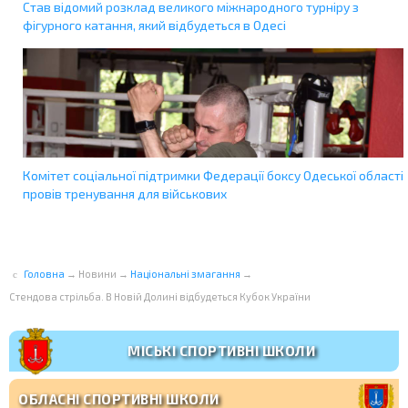
Став відомий розклад великого міжнародного турніру з
фігурного катання, який відбудеться в Одесі
Комітет соціальної підтримки Федерації боксу Одеської області
провів тренування для військових
Головна
→
Новини
→
Національні змагання
→
Стендова стрільба. В Новій Долині відбудеться Кубок України
МІСЬКІ СПОРТИВНІ ШКОЛИ
ОБЛАСНІ СПОРТИВНІ ШКОЛИ