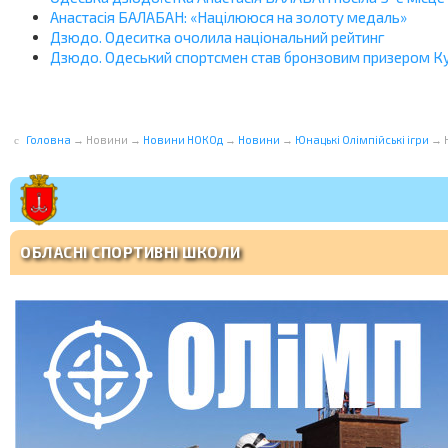
Анастасія БАЛАБАН: «Націлююся на золоту медаль»
Дзюдо. Одеситка очолила національний рейтинг
Дзюдо. Одеський спортсмен став бронзовим призером К
Головна
→
Новини
→
Новини НОКОд
→
Новини
→
Юнацькі Олімпійські ігри
→
ОБЛАСНІ СПОРТИВНІ ШКОЛИ