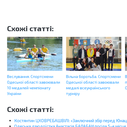
Схожі статті:
Веслування. Спортсмени
Вільна боротьба. Спортсмени
Одеської області завоювали
Одеської області завоювали
п
10 медалей чемпіонату
медалі всеукраїнського
О
України
турніру
Схожі статті:
Костянтин ЦХОВРЕБАШВІЛІ: «Заключний збір перед Юна
Одеська дзюдоїстка Анастасія БАЛАБАН посіла 5-е місце 