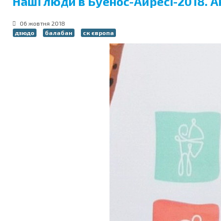
Наші люди в Буенос-Айресі-2018. 
06 жовтня 2018
дзюдо
балабан
ск європа