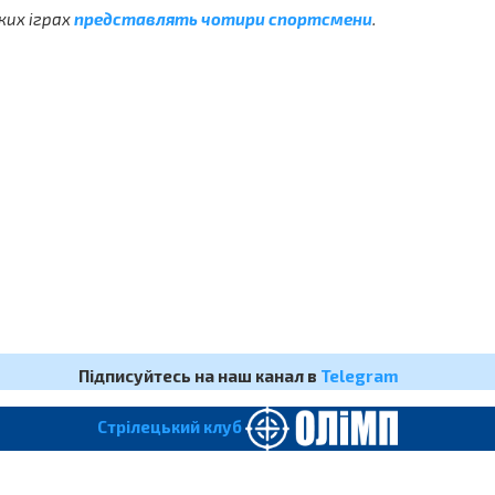
ких іграх
представлять чотири спортсмени
.
Підписуйтесь на наш канал в
Telegram
Cтрілецький клуб