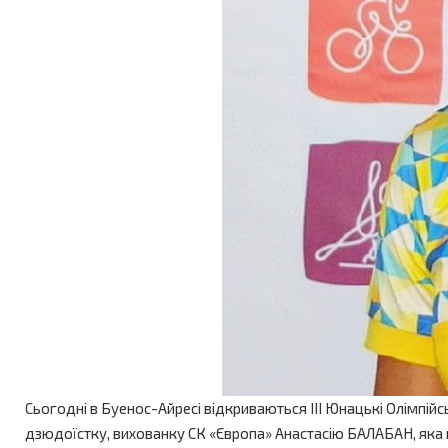
Сьогодні в Буенос-Айресі відкриваються ІІІ Юнацькі Олімпій
дзюдоїстку, вихованку СК «Європа» Анастасію БАЛАБАН, яка 