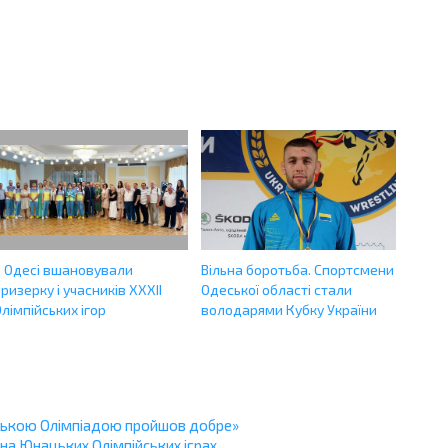
В Одесі вшановували
Вільна боротьба. Спортсмени
ризерку і учасників ХХХІІ
Одеської області стали
лімпійських ігор
володарями Кубку України
цькою Олімпіадою пройшов добре»
на Юнацьких Олімпійських іграх