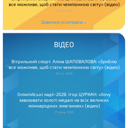
все можливе, щоб стати чемпіонкою світу» (відео)
19 січ. 2026
Дивитися усі інтерв'ю→
ВІДЕО
Вітрильний спорт. Аліна ШАПОВАЛОВА: «Зроблю
все можливе, щоб стати чемпіонкою світу» (відео)
19 січ. 2026
Олімпійські надії-2028. Ігор ЦУРКАН: «Хочу
завоювати золоті медалі на всіх великих
міжнародних змаганнях» (відео)
27 черв. 2025