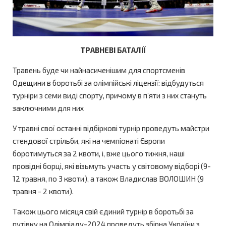
ТРАВНЕВІ БАТАЛІЇ
Травень буде чи найнасиченішим для спортсменів
Одещини в боротьбі за олімпійські ліцензії: відбудуться
турніри з семи виді спорту, причому в п’яти з них стануть
заключними для них
У травні свої останні відбіркові турнір проведуть майстри
стендової стрільби, які на чемпіонаті Європи
боротимуться за 2 квоти, і, вже цього тижня, наші
провідні борці, які візьмуть участь у світовому відборі (9-
12 травня, по 3 квоти), а також Владислав ВОЛОШИН (9
травня - 2 квоти).
Також цього місяця свій єдиний турнір в боротьбі за
путівку на Олімпіаду-2024 проведуть збірна України з