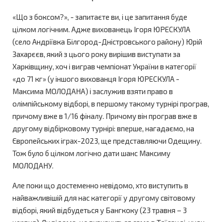
«Що з боксом?», - запитаєте ви, і це запитання буде
цілком логічним. Адже вихованець Ігоря ЮРЕСКУЛА
(село Андріївка Білгород-Дністровського району) Юрій
Захарєєв, який з цього року вирішив виступати за
Харківщину, хоч і виграв чемпіонат України в категорії
«до 71 кг» (у іншого вихованця Ігоря ЮРЕСКУЛА -
Максима МОЛОДАНА) і заслужив взяти право в
олімпійському відборі, в першому такому турнірі програв,
причому вже в 1/16 фіналу. Причому він програв вже в
другому відбірковому турнірі: вперше, нагадаємо, на
Європейських іграх-2023, ще представляючи Одещину.
Тож було б цілком логічно дати шанс Максиму
МОЛОДАНУ.
Але поки що достеменно невідомо, хто виступить в
найважливішій для нас категорії у другому світовому
відборі, який відбудеться у Бангкоку (23 травня – 3