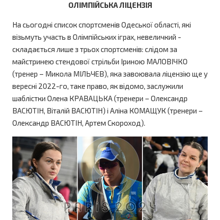
ОЛІМПІЙСЬКА ЛІЦЕНЗІЯ
На сьогодні список спортсменів Одеської області, які
візьмуть участь в Олімпійських іграх, невеличкий -
складається лише з трьох спортсменів: слідом за
майстринею стендової стрільби Іриною МАЛОВІЧКО
(тренер – Микола МІЛЬЧЕВ), яка завоювала ліцензію ще у
вересні 2022-го, таке право, як відомо, заслужили
шаблістки Олена КРАВАЦЬКА (тренери – Олександр
ВАСЮТІН, Віталій ВАСЮТІН) і Аліна КОМАЩУК (тренери –
Олександр ВАСЮТІН, Артем Скороход).