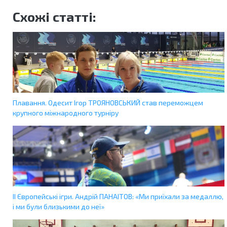
Схожі статті:
Плавання. Одесит Ігор ТРОЯНОВСЬКИЙ став переможцем
крупного міжнародного турніру
ІІ Європейські ігри. Андрій ПАНАІТОВ: «Ми приїхали за медаллю,
і ми були близькими до неї»