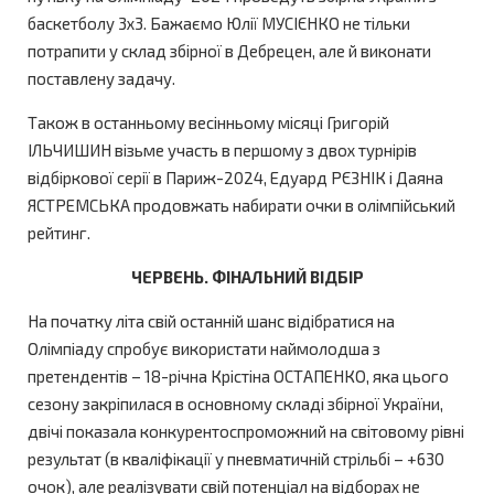
баскетболу 3х3. Бажаємо Юлії МУСІЄНКО не тільки
потрапити у склад збірної в Дебрецен, але й виконати
поставлену задачу.
Також в останньому весінньому місяці Григорій
ІЛЬЧИШИН візьме участь в першому з двох турнірів
відбіркової серії в Париж-2024, Едуард РЄЗНІК і Даяна
ЯСТРЕМСЬКА продовжать набирати очки в олімпійський
рейтинг.
ЧЕРВЕНЬ. ФІНАЛЬНИЙ ВІДБІР
На початку літа свій останній шанс відібратися на
Олімпіаду спробує використати наймолодша з
претендентів – 18-річна Крістіна ОСТАПЕНКО, яка цього
сезону закріпилася в основному складі збірної України,
двічі показала конкурентоспроможний на світовому рівні
результат (в кваліфікації у пневматичній стрільбі – +630
очок), але реалізувати свій потенціал на відборах не