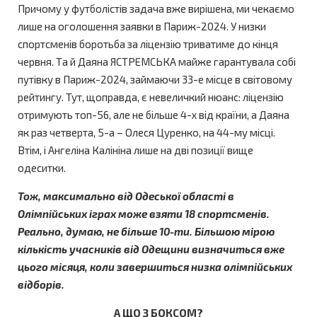
Причому у футболістів задача вже вирішена, ми чекаємо
лише на оголошення заявки в Париж-2024. У низки
спортсменів боротьба за ліцензію триватиме до кінця
червня. Та й Даяна ЯСТРЕМСЬКА майже гарантувала собі
путівку в Париж-2024, займаючи 33-е місце в світовому
рейтингу. Тут, щоправда, є невеличкий нюанс: ліцензію
отримують топ-56, але не більше 4-х від країни, а Даяна
як раз четверта, 5-а – Олеся Цуренко, на 44-му місці.
Втім, і Ангеліна Калініна лише на дві позиції вище
одеситки.
Тож, максимально від Одеської області в
Олімпійських іграх може взяти 18 спортсменів.
Реально, думаю, не більше 10-ти. Більшою мірою
кількість учасників від Одещини визначиться вже
цього місяця, коли завершиться низка олімпійських
відборів.
А ЩО З БОКСОМ?