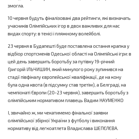
змогла.
10 червня будуть фіналізовані два рейтинги, які визначать
учасників Олімпійських ігор в двох важливих для нас
видах спорту: в тенісі і пляжному волейболі.
23 червня в Будапешті буде поставлена остання крапка у
відбіор спортсменів Одеської області на Олімпійські ігри: в
цей день завершить боротьбу за путівку 19-річний
Григорій ІЛЬЧИШИН, який минулого року зупинився на
стадії півфіналу європейської кваліфікації, де на кону
була одна квота (в підсумку став третім), а Белграді, на
чемпіонаті Європи (20-23 червня), завершить боротьбу з
олімпійським нормативом плавець Вадим НАУМЕНКО
І, звичайно ж, ми чекатимемо фінальної заявки
олімпійської збірної України з футболу і виконання
нормативу від легкоатлета Владислава ШЕПЄЛЄВА.