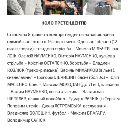
КОЛО ПРЕТЕНДЕНТІВ
Станом на 8 травня в колі претендентів на завоювання
олімпійської ліцензії 16 спортсменів Одеської області (12
видів спорту): стендова стрільба – Микола МІЛЬЧЕВ, Іван
ЛОІК, Олексій НАУМЕНКО, Вікторія НАУМЕНКО, кульова
стрільба – Крістіна ОСТАПЕНКО, боротьба – Владлен
КОЗЛЮК (греко-римська), Василь МИХАЙЛОВ (вільна),
скелелазіння – Григорій ІЛЬЧИШИН, баскетбол 3х3 – Юлія
МУСІЄНКО, бокс – Максим МОЛОДАН (до 71 кг), плавання
– Вадим НАУМЕНКО, легка атлетика - Владислав
ШЕПЕЛЄВ, пляжний волейбол - Едуард РЄЗНІК (із Сергієм
Поповим), теніс - Даяна ЯСТРЕМСЬКА, веслування -
Владислав ВОЛОШИН, футбол - Максим БРАГАРУ,
Володимир САЛЮК.