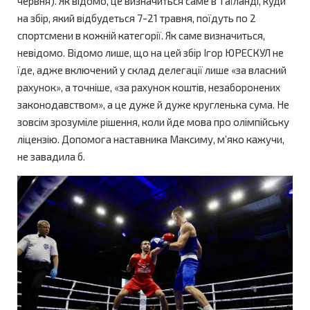
червня). Як відомо, це визначиться саме в Таїланді, куди
на збір, який відбудеться 7-21 травня, поїдуть по 2
спортсмени в кожній категорії. Як саме визначиться,
невідомо. Відомо лише, що на цей збір Ігор ЮРЕСКУЛ не
їде, адже включений у склад делегації лише «за власний
рахунок», а точніше, «за рахунок коштів, незаборонених
законодавством», а це дуже й дуже кругленька сума. Не
зовсім зрозуміле рішення, коли йде мова про олімпійську
ліцензію. Допомога наставника Максиму, м’яко кажучи,
не завадила б.