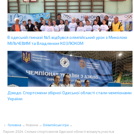
В одеській гімназії №5 відбувся олімпійський урок з Миколою
МІЛЬЧЕВИМ та Владленом КОЗЛЮКОМ
Дзюдо. Спортсмени збірної Одеської області стали чемпіонами
України
Головна
→
Новини
→
Олімпійські ігри
→
Париж-2024. Скільки спортсменів Одеської області візьмуть участь в