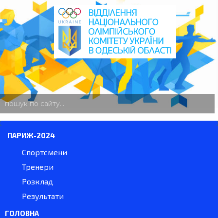
пошук
по
сайту
ПАРИЖ-2024
Спортсмени
Тренери
Розклад
Результати
ГОЛОВНА