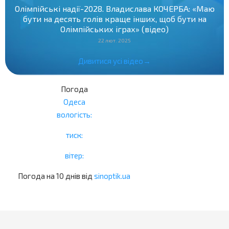
Олімпійські надії-2028. Владислава КОЧЕРБА: «Маю
бути на десять голів краще інших, щоб бути на
Олімпійських іграх» (відео)
22 лют. 2025
Дивитися усі відео→
Погода
Одеса
вологість:
тиск:
вітер:
Погода на 10 днів від
sinoptik.ua