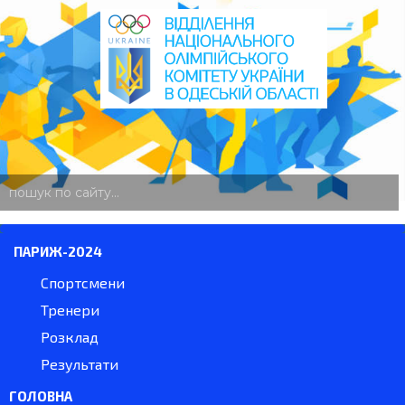
пошук
по
сайту
ПАРИЖ-2024
Спортсмени
Тренери
Розклад
Результати
ГОЛОВНА