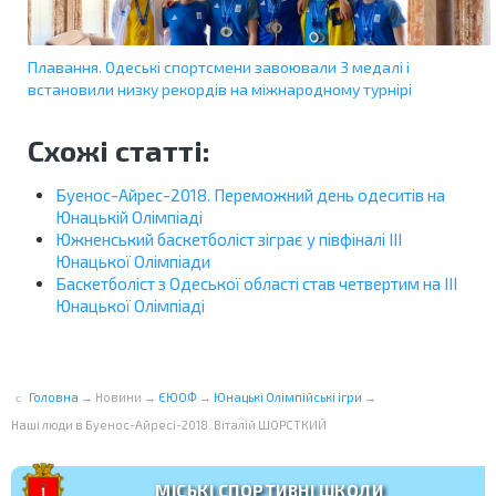
Плавання. Одеські спортсмени завоювали 3 медалі і
встановили низку рекордів на міжнародному турнірі
Схожі статті:
Буенос-Айрес-2018. Переможний день одеситів на
Юнацькій Олімпіаді
Южненський баскетболіст зіграє у півфіналі ІІІ
Юнацької Олімпіади
Баскетболіст з Одеської області став четвертим на ІІІ
Юнацької Олімпіаді
Головна
→
Новини
→
ЄЮОФ
→
Юнацькі Олімпійські ігри
→
Наші люди в Буенос-Айресі-2018. Віталій ШОРСТКИЙ
МІСЬКІ СПОРТИВНІ ШКОЛИ