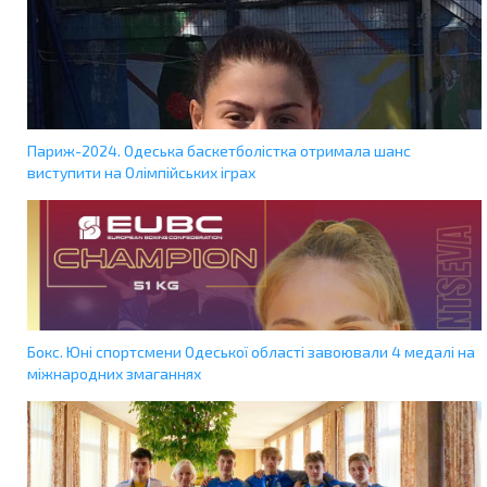
Париж-2024. Одеська баскетболістка отримала шанс
виступити на Олімпійських іграх
Бокс. Юні спортсмени Одеської області завоювали 4 медалі на
міжнародних змаганнях