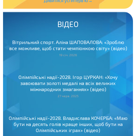
Дивитися усі інтерв'ю→
ВІДЕО
Вітрильний спорт. Аліна ШАПОВАЛОВА: «Зроблю
все можливе, щоб стати чемпіонкою світу» (відео)
19 січ. 2026
Олімпійські надії-2028. Ігор ЦУРКАН: «Хочу
завоювати золоті медалі на всіх великих
міжнародних змаганнях» (відео)
27 черв. 2025
Олімпійські надії-2028. Владислава КОЧЕРБА: «Маю
бути на десять голів краще інших, щоб бути на
Олімпійських іграх» (відео)