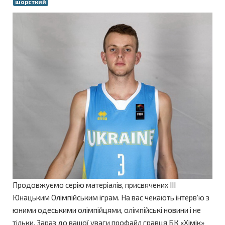
шорсткий
Продовжуємо серію матеріалів, присвячених ІІІ
Юнацьким Олімпійським іграм. На вас чекають інтерв’ю з
юними одеськими олімпійцями, олімпійські новини і не
тільки. Зараз до вашої уваги профайл гравця БК «Хімік»