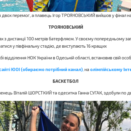
 двох перемог, а плавець Ігор ТРОЯНОВСЬКИЙ вийшов у фінал на 
ТРОЯНОВСЬКИЙ
з дистанції 100 метрів батерфляєм. У своєму попередньому запли
атися у півфінальну стадію, де виступають 16 кращих
і відділення НОК України в Одеській області, встановив свій особ
сайті ЮОІ (обираємо потрібний канал)
,
на
олімпійському Інт
БАСКЕТБОЛ
жненець Віталій ШОРСТКИЙ та одеситка Ганна СУГАК, здобули по дв