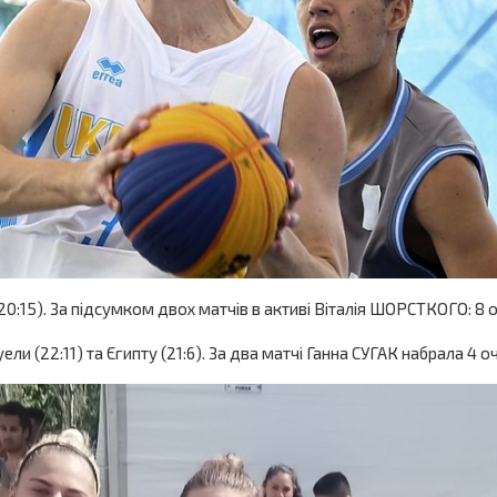
 (20:15). За підсумком двох матчів в активі Віталія ШОРСТКОГО: 8 
уели (22:11) та Єгипту (21:6). За два матчі Ганна СУГАК набрала 4 о