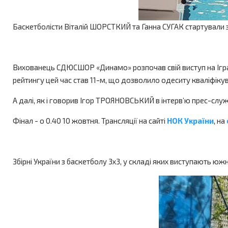
Баскетболісти Віталій ШОРСТКИЙ та Ганна СУГАК стартували з
Вихованець СДЮСШОР «Динамо» розпочав свій виступ на Іграх 
рейтингу цей час став 11-м, що дозволило одеситу кваліфікув
А далі, як і говорив Ігор ТРОЯНОВСЬКИЙ в інтерв’ю прес-служб
Фінал - о 0.40 10 жовтня. Трансляції на сайті
НОК України
, на
Збірні України з баскетболу 3х3, у складі яких виступають ю