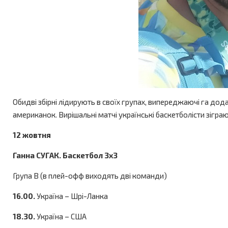
Обидві збірні лідирують в своїх групах, випереджаючі га дода
американок. Вирішальні матчі українські баскетболісти зігр
12 жовтня
Ганна СУГАК. Баскетбол 3х3
Група В (в плей-офф виходять дві команди)
16.00.
Україна – Шрі-Ланка
18.30.
Україна – США