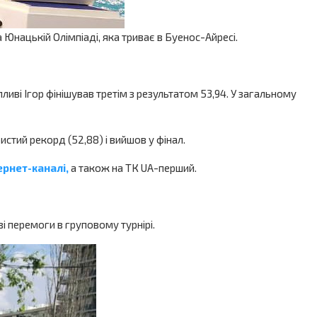
Юнацькій Олімпіаді, яка триває в Буенос-Айресі.
ві Ігор фінішував третім з результатом 53,94. У загальному
истий рекорд (52,88) і вийшов у фінал.
ернет-каналі,
а також на ТК UA-перший.
і перемоги в груповому турнірі.