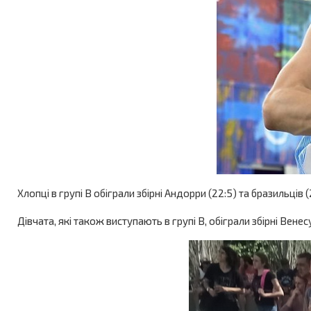
Хлопці в групі В обіграли збірні Андорри (22:5) та бразильців
Дівчата, які також виступають в групі В, обіграли збірні Венес