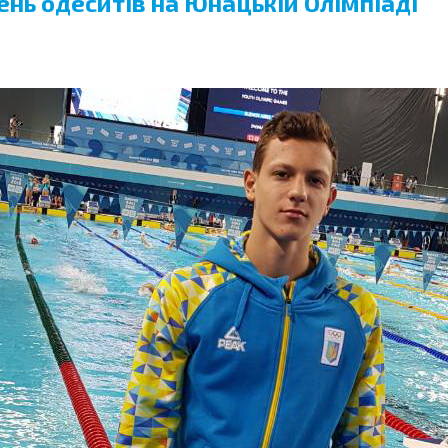
нь одеситів на Юнацькій Олімпіаді