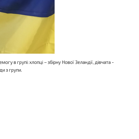
гу в групі: хлопці – збірну Нової Зеландії, дівчата -
и з групи.