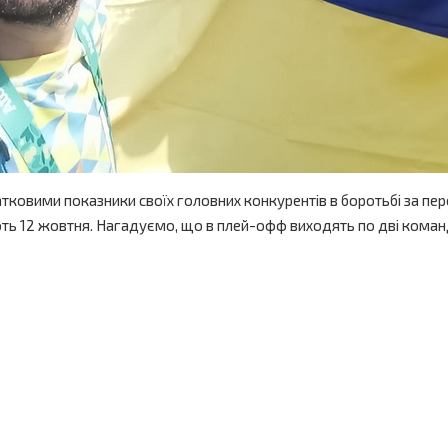
тковими показники своїх головних конкурентів в боротьбі за перемо
ають 12 жовтня. Нагадуємо, що в плей-офф виходять по дві команд