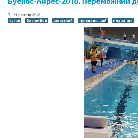
Буенос-Айрес-2018. Переможний де
09 жовтня 2018
сугак
баскетбол
шорсткий
трояновський
плавання