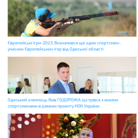
Європейські ігри-2023. Визначився ще один спортсмен-
учасник Європейських ігор від Одеської області
Одеський олімпієць Яків ГОДОРОЖА зустрівся з юними
спортсменами в рамках проекту НОК України