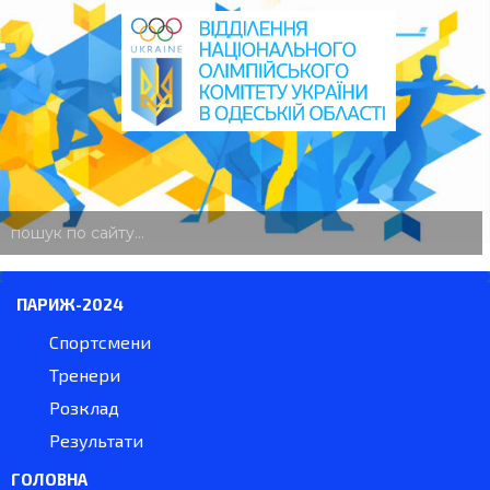
пошук
по
сайту
ПАРИЖ-2024
Спортсмени
Тренери
Розклад
Результати
ГОЛОВНА