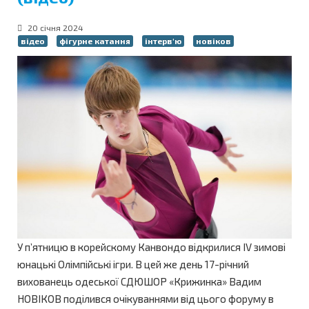
20 січня 2024
відео
фігурне катання
інтерв'ю
новіков
У п’ятницю в корейскому Канвондо відкрилися IV зимові
юнацькі Олімпійські ігри. В цей же день 17-річний
вихованець одеської СДЮШОР «Крижинка» Вадим
НОВIКОВ поділився очікуваннями від цього форуму в