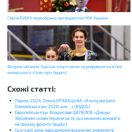
Сергія БУБКУ переобрано президентом НОК України
Фігурне катання. Одеські спортсмени тріумфували на етапі
юніорського «Гран-прі» (відео)
Схожі статті:
Париж-2024. Олена КРАВАЦЬКА: «Я хочу виграти
Олімпійські ігри-2028, але…» (ВІДЕО)
Європейські ігри. Владислав ШЕПЕЛЄВ: «Дякую
Збройним силам України за те, що можемо воювати
на своєму фронті» (відео)
Сьогодні день народження відзначає знаменита