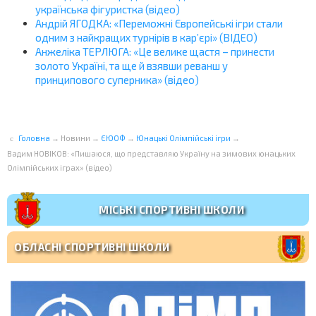
українська фігуристка (відео)
Андрій ЯГОДКА: «Переможні Європейські ігри стали
одним з найкращих турнірів в кар’єрі» (ВІДЕО)
Анжеліка ТЕРЛЮГА: «Це велике щастя – принести
золото Україні, та ще й взявши реванш у
принципового суперника» (відео)
Головна
→
Новини
→
ЄЮОФ
→
Юнацькі Олімпійські ігри
→
Вадим НОВІКОВ: «Пишаюся, що представляю Україну на зимових юнацьких
Олімпійських іграх» (відео)
МІСЬКІ СПОРТИВНІ ШКОЛИ
ОБЛАСНІ СПОРТИВНІ ШКОЛИ