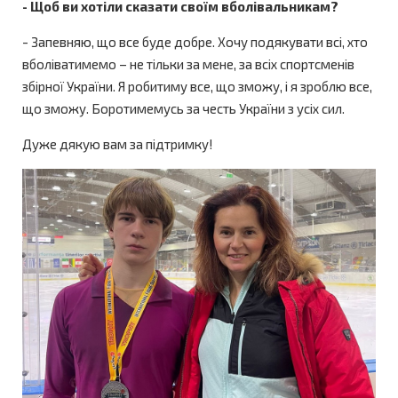
- Щоб ви хотіли сказати своїм вболівальникам?
- Запевняю, що все буде добре. Хочу подякувати всі, хто
вболіватимемо – не тільки за мене, за всіх спортсменів
збірної України. Я робитиму все, що зможу, і я зроблю все,
що зможу. Боротимемусь за честь України з усіх сил.
Дуже дякую вам за підтримку!