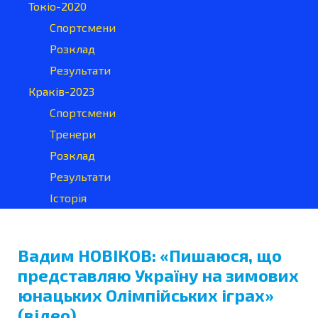
Токіо-2020
Спортсмени
Розклад
Результати
Краків-2023
Спортсмени
Тренери
Розклад
Результати
Історія
Вадим НОВІКОВ: «Пишаюся, що
представляю Україну на зимових
юнацьких Олімпійських іграх»
(відео)