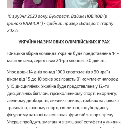
10 грудня 2023 року. Бухарест. Вадим НОВІКОВ (з
Іриною КЛАНЦАТ) - срібний призер «Edusport Trophy
2023».
УКРАЇНА НА ЗИМОВИХ ОЛІМПІЙСЬКИХ ІГРАХ
Юнацька збірна команда України буде представлена 44-
ма атлетами, серед яких 24-ро хлопців і 20 дівчат.
Упродовж 14 днів понад 1900 спортсменів з 80 країн
віком від 15 до 18 років розіграють 81 комплект нагород
у 15 дисциплінах. Україна буде представлена у 12-ти
дисциплінах: біатлоні, гірськолижному спорті, кьорлінгу,
лижному двоборстві, лижних гонках, стрибках на лижах з
трампліна, санному спорті, скелетоні, сноубордингу,
фігурному катанні на ковзанах, фристайлі, шорт-треку.
Уперше пройдуть змагання зі змішаної естафети у лижних