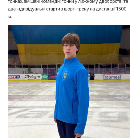
гонках, змішані командні гонки у лижному двоборстві та
два індивідуальні старти з шорт-треку на дистанції 1500
м.