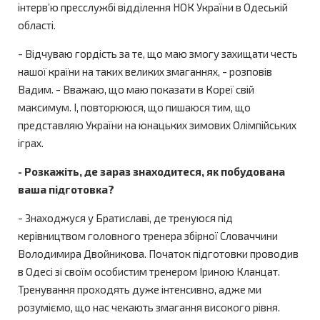
інтервʼю пресслужбі відділення НОК України в Одеській
області.
- Відчуваю гордість за те, що маю змогу захищати честь
нашої країни на таких великих змаганнях, - розповів
Вадим. - Вважаю, що маю показати в Кореї свій
максимум. І, повторююся, що пишаюся тим, що
представляю України на юнацьких зимових Олімпійських
іграх.
- Розкажіть, де зараз знаходитеся, як побудована
ваша підготовка?
- Знаходжуся у Братиславі, де тренуюся під
керівництвом головного тренера збірної Словаччини
Володимира Двойникова. Початок підготовки проводив
в Одесі зі своїм особистим тренером Іриною Кланцат.
Тренування проходять дуже інтенсивно, адже ми
розуміємо, що нас чекають змагання високого рівня.