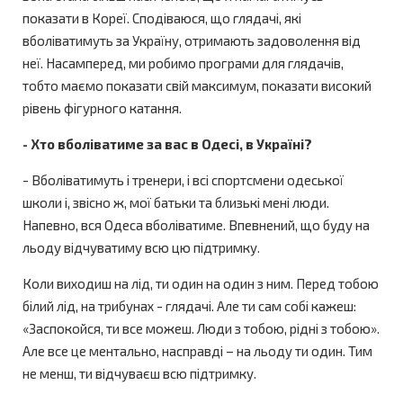
показати в Кореї. Сподіваюся, що глядачі, які
вболіватимуть за Україну, отримають задоволення від
неї. Насамперед, ми робимо програми для глядачів,
тобто маємо показати свій максимум, показати високий
рівень фігурного катання.
- Хто вболіватиме за вас в Одесі, в Україні?
- Вболіватимуть і тренери, і всі спортсмени одеської
школи і, звісно ж, мої батьки та близькі мені люди.
Напевно, вся Одеса вболіватиме. Впевнений, що буду на
льоду відчуватиму всю цю підтримку.
Коли виходиш на лід, ти один на один з ним. Перед тобою
білий лід, на трибунах - глядачі. Але ти сам собі кажеш:
«Заспокойся, ти все можеш. Люди з тобою, рідні з тобою».
Але все це ментально, насправді – на льоду ти один. Тим
не менш, ти відчуваєш всю підтримку.