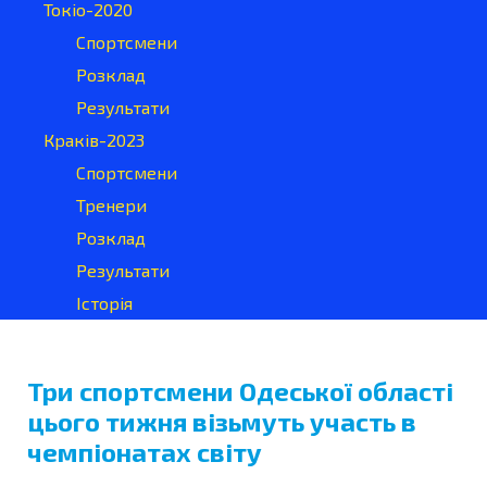
Токіо-2020
Спортсмени
Розклад
Результати
Краків-2023
Спортсмени
Тренери
Розклад
Результати
Історія
Три спортсмени Одеської області
цього тижня візьмуть участь в
чемпіонатах світу