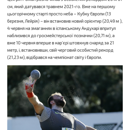
см, який датувався травнем 2021-го. Вже на першому
цьогорічному старті просто неба – Кубку Європи (13
березня, Лейрія) – він встановив новий орієнтир (20,49 м ),
4 червня на змаганнях в іспанському Андухарі впритул
наблизився до гросмейстерської позначки (20,71 м), а
вже 10 червня вперше в кар’єрі штовхнув снаряд за 21
метр, і, встановивши, свій черговий особистий рекорд
(21,23 м), відібрався на чемпіонат світу і Європи.