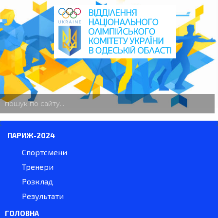
пошук
по
сайту
ПАРИЖ-2024
Спортсмени
Тренери
Розклад
Результати
ГОЛОВНА