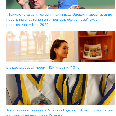
«Тримаємо удар!». Головний олімпієць Одещини звернувся до
провідних спортсменів та тренерів області у зв'язку з
перенесенням Ігор-2020
В Одесі відбувся проект НОК України. ФОТО
Артистичне плавання. «Русалки» Одеської області тріумфально
виступили на чемпіонаті України