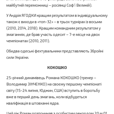
майбутній переможниці – росіянці Соф’ї Великій).
У Андрія ЯГОДКИ кращим результатом в індивідуальному
також є виходи в «топ-32» – в трьох турнірах із восьми
(2010, 2014, 2018). Кращим командним результатом у
змаганнях, де брав участь одесит – 7-е місце на двох
чемпіонатах (2010, 2011).
Обидва одеські фехтувальники представляють Збройні
сили України.
КОКОШКО
25-річний динамівець Романа КОКОШКО (тренер –
Володимир ЗІНЧЕНКО) на своєму першому чемпіонаті
світу (15-24 липня, Юджин, США) вступить в боротьбу
вже в перший день змагань, коли відбудеться
кваліфікація в штовханні ядра.
Цей рік Роман розпочинав з особистим рекордом 20 м 01