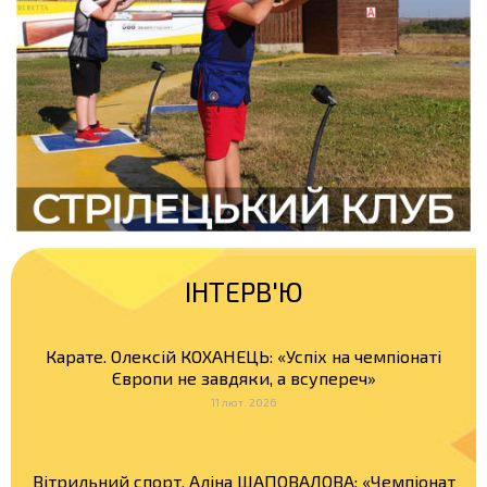
ІНТЕРВ'Ю
Карате. Олексій КОХАНЕЦЬ: «Успіх на чемпіонаті
Європи не завдяки, а всупереч»
11 лют. 2026
Вітрильний спорт. Аліна ШАПОВАЛОВА: «Чемпіонат