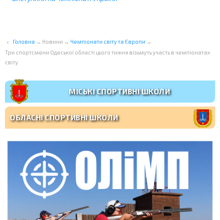
Головна
→
Новини
→
Чемпіонати світу та Європи
→
Три спортсмени Одеської області цього тижня візьмуть участь в чемпіонатах
світу
МІСЬКІ СПОРТИВНІ ШКОЛИ
ОБЛАСНІ СПОРТИВНІ ШКОЛИ