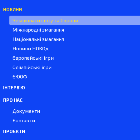
НОВИНИ
Чемпіонати світу та Європи
Міжнародні змагання
Національні змагання
Новини НОКОд
Європейські ігри
Олімпійські ігри
ЄЮОФ
ІНТЕРВ'Ю
ПРО НАС
Документи
Контакти
ПРОЄКТИ