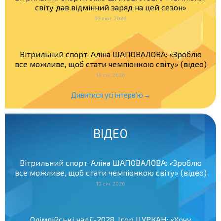
світу дав відмінний заряд на цей сезон»
03 лют. 2026
Вітрильний спорт. Аліна ШАПОВАЛОВА: «Зроблю
все можливе, щоб стати чемпіонкою світу» (відео)
19 січ. 2026
Дивитися усі інтерв'ю→
ВІДЕО
Вітрильний спорт. Аліна ШАПОВАЛОВА: «Зроблю
все можливе, щоб стати чемпіонкою світу» (відео)
19 січ. 2026
Олімпійські надії-2028. Ігор ЦУРКАН: «Хочу