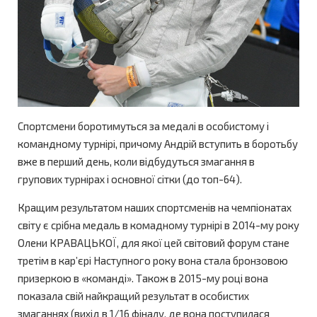
Спортсмени боротимуться за медалі в особистому і
командному турнірі, причому Андрій вступить в боротьбу
вже в перший день, коли відбудуться змагання в
групових турнірах і основної сітки (до топ-64).
Кращим результатом наших спортсменів на чемпіонатах
світу є срібна медаль в комадному турнірі в 2014-му року
Олени КРАВАЦЬКОЇ, для якої цей світовий форум стане
третім в кар’єрі Наступного року вона стала бронзовою
призеркою в «команді». Також в 2015-му році вона
показала свій найкращий результат в особистих
змаганнях (вихід в 1/16 фіналу, де вона поступилася