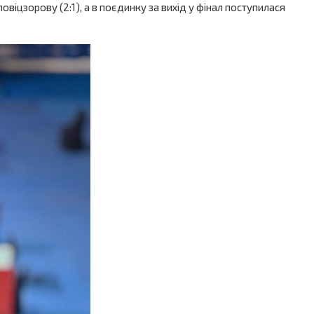
ловіцзорову (2:1), а в поєдинку за вихід у фінал поступилася