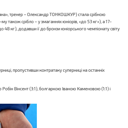
Катана», тренер – Олександр ТОНКОШКУР) стала срібною
 також срібло – у змаганнях юніорів, «до 53 кг»), а 17-
 48 кг), додавши ії до бронзи юніорського чемпіонату світу
ерниці, пропустивши контратаку суперниці на останніх
 Робін Вінсент (3:1), болгаркою Іваною Каменовою (1:1) і