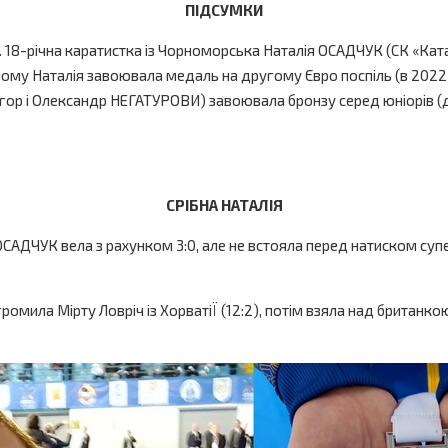
ПІДСУМКИ
оді. 18-річна каратистка із Чорноморська Наталія ОСАДЧУК (СК «
ому Наталія завоювала медаль на другому Євро поспіль (в 2022-му
гор і Олександр НЕГАТУРОВИ) завоювала бронзу серед юніорів (до
СРІБНА НАТАЛІЯ
 ОСАДЧУК вела з рахунком 3:0, але не встояла перед натиском суп
мила Мірту Ловріч із ХорватіЇ (12:2), потім взяла над британкою