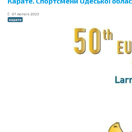
Карате. Спортсмени Одеської облас
07 лютого 2023
карате