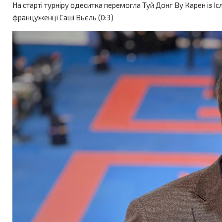
На старті турніру одеситка перемогла Туй Донг Ву Карен із Ісл
француженці Саші Вьєль (0:3)