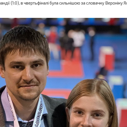
андії (1:0), в чвертьфіналі була сильнішою за словачку Вероніку Я