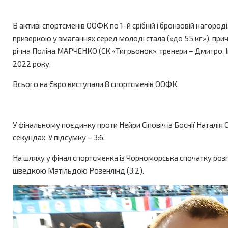
В активі спортсменів ООФК по 1-й срібній і бронзовій нагор
призеркою у змаганнях серед молоді стала («до 55 кг»), прич
річна Поліна МАРЧЕНКО (СК «Тигрьонок», тренери – Дмитро, І
2022 року.
Всього на Євро виступали 8 спортсменів ООФК.
У фінальному поєдинку проти Нейри Сіповіч із Боснії Наталія
секундах. У підсумку – 3:6.
На шляху у фінал спортсменка із Чорноморська спочатку розгро
шведкою Матільдою Розенлінд (3:2).