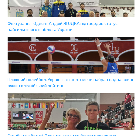
Фехтування. Одесит Андрій ЯГОДКА підтвердив статус
найсильнішого шабліста України
Пляжний волейбол. Українські спортсмени набрав надважливі
очки в олімпійський рейтинг
Стрибки на батуті. Одесити стали срібними призерами