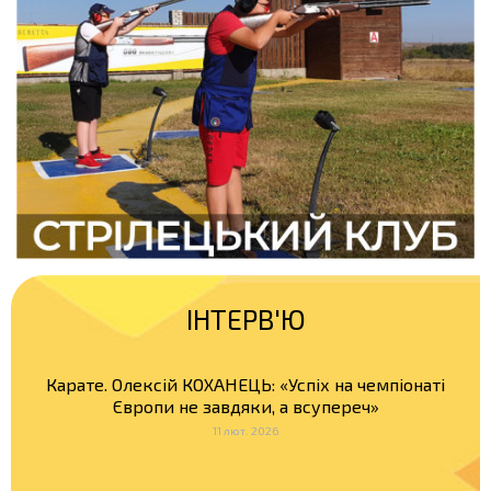
ІНТЕРВ'Ю
Карате. Олексій КОХАНЕЦЬ: «Успіх на чемпіонаті
Європи не завдяки, а всупереч»
11 лют. 2026