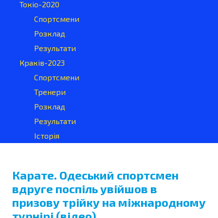
Токіо-2020
Спортсмени
Розклад
Результати
Краків-2023
Спортсмени
Тренери
Розклад
Результати
Історія
Карате. Одеський спортсмен
вдруге поспіль увійшов в
призову трійку на міжнародному
турнірі (відео)