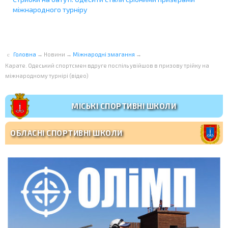
міжнародного турніру
Головна
→
Новини
→
Міжнародні змагання
→
Карате. Одеський спортсмен вдруге поспіль увійшов в призову трійку на
міжнародному турнірі (відео)
МІСЬКІ СПОРТИВНІ ШКОЛИ
ОБЛАСНІ СПОРТИВНІ ШКОЛИ