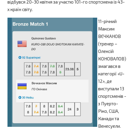
відбувся 20-30 квітня за участю 101-го спортсмена із 43-
x країн світу.
11-річний
Максим
ВЄЧКАНОВ
(тренер –
Олексій
КОНОВАЛОВ)
змагався в
категорії «U-
12», де
виступали 13
спортсменів -
з Пуерто-
Ріко, США,
Канади та
Венесуели.