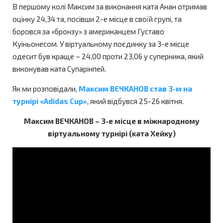
В першому колі Максим за виконання ката Анан отримав
оцінку 24,34 та, посівши 2-е місце в своїй групі, та
боровся за «бронзу» з американцем Густаво
Куіньонесом. У віртуальному поєдинку за 3-е місце
одесит був краще – 24,00 проти 23,06 у суперника, який
виконував ката Супарінпей.
Як ми розповідали,
Максим ВЄЧКАНОВ став 3-м на
турнірі «Adidas Cup»
, який відбувся 25-26 квітня.
Максим ВЕЧКАНОВ – 3-е місце в міжнародному
віртуальному турнірі (ката Хейку)