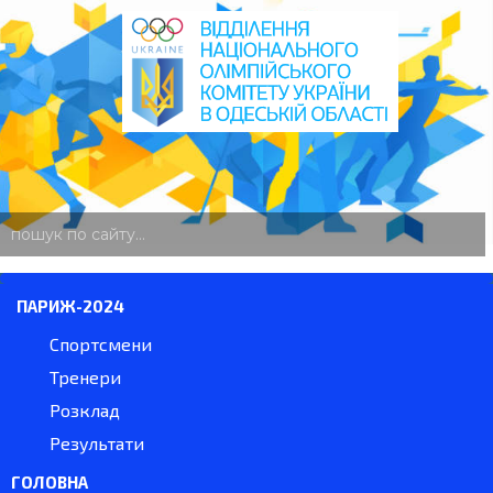
пошук
по
сайту
ПАРИЖ-2024
Спортсмени
Тренери
Розклад
Результати
ГОЛОВНА