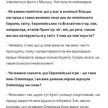
з’являються фото з Мінську. Ностальгія неймовірна.
- Не важко помітити, що у вас в колекції більше
нагород з таких великих змагань як чемпіонати
Європи, світу, Європейських та Всесвітніх ігор, ніж,
наприклад, етапів Прем’єр-ліг, які, до речі, також
високо котируються у світі. З чим це пов’язуєте?
- Напевно, з тим, що ці змагання не так вже і часто
проходять, тому і налаштовуюся на них відповідно:
краще збираюся, краще концентруюся. Скоріш за все, це
такий психологічний момент.
- Чи можна сказати, що Європейські ігри – це така
міні-Олімпіада, і ви вже деякою мірою відчули
Олімпіаду на смак?
- Можливо і так, адже тут було і селище спортсменів, і на
параді закриття мені вдалося побувати. Але, звісно,
розумію, що за рівнем Олімпіада буде вище, хоча і