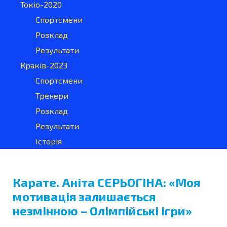
Токіо-2020
Спортсмени
Розклад
Результати
Краків-2023
Спортсмени
Тренери
Розклад
Результати
Історія
Карате. Аніта СЕРЬОГІНА: «Моя
мотивація залишається
незмінною – Олімпійські ігри»