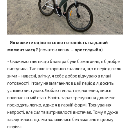
- Як можете оцінити свою готовність на даний
момент часу?
(початок липня. –
пресслужба
)
- Скажемо так: якщо б завтра були б змагання, я б добре
виступила. Так вже історично склалося, що в період після
зими – навесні, влітку, я себе добре відчуваю в плані
готовності. І тому на змаганнях в цей період я досить
успішно виступаю. Люблю тепло, і це, напевно, якось
впливає на мій стан. Навіть зараз тренування для мене
проходять легко, адже я в гарній формі. Тренування
непрості, але сил та витривалості вистачає. Тому я дуже
засмутилася, що ми залишилися без змагань в цьому
півріччі.