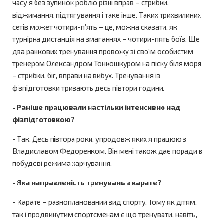
часу я без зупинок роблю різні вправ – стрибки,
віджимання, підтягування і таке інше. Таких трихвилиних
сетів может чотири-п’ять – це, можна сказати, як
турнірна дистанція на змаганнях – чотири-пять боїв. Ще
два ранкових тренування провожу зі своїм особистим
тренером Олександром Тонкошкуром на піску біля моря
– стрибки, біг, вправи на вибух. Тренування із
фізпідготовки тривають десь півтори години.
- Раніше працювали настільки інтенсивно над
фізпідготовкою?
- Так. Десь півтора роки, упродовж яких я працюю з
Владиславом Федоренком. Він мені також дає поради в
побудові режима харчування.
- Яка направленість тренувань з карате?
- Карате – разнопланований вид спорту. Тому як дітям,
так і продвинутим спортсменам є що тренувати, навіть,