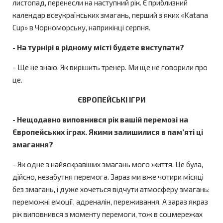
листопад, перенесли на наступний рік. Є приблизний
календар всеукраїнських змагань, перший з яких «Katana
Cup» в Чорноморську, наприкінці серпня.
- На турнірі в рідному місті будете виступати?
- Ще не знаю. Як вирішить тренер. Ми ще не говорили про
це.
ЄВРОПЕЙСЬКІ ІГРИ
- Нещодавно виповнився рік вашій перемозі на
Європейських іграх. Якими залишилися в пам’яті ці
змагання?
- Як одне з найяскравіших змагань мого життя. Це була,
дійсно, незабутня перемога. Зараз ми вже чотири місяці
без змагань, і дуже хочеться відчути атмосферу змагань:
переможні емоції, адреналін, переживання. А зараз якраз
рік виповнився з моменту перемоги, тож в соцмережах