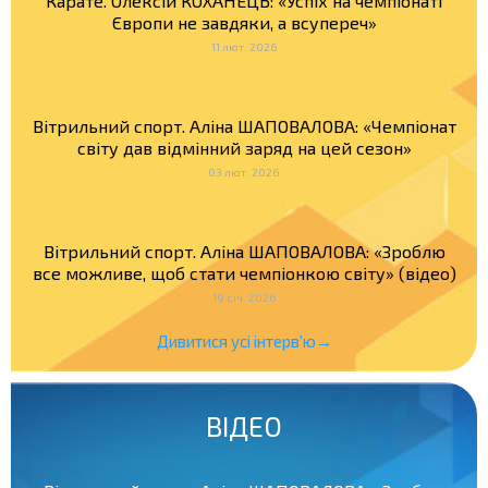
Карате. Олексій КОХАНЕЦЬ: «Успіх на чемпіонаті
Європи не завдяки, а всупереч»
11 лют. 2026
Вітрильний спорт. Аліна ШАПОВАЛОВА: «Чемпіонат
світу дав відмінний заряд на цей сезон»
03 лют. 2026
Вітрильний спорт. Аліна ШАПОВАЛОВА: «Зроблю
все можливе, щоб стати чемпіонкою світу» (відео)
19 січ. 2026
Дивитися усі інтерв'ю→
ВІДЕО