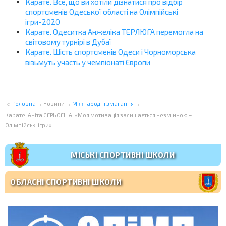
Карате. Все, що ви хотіли дізнатися про відбір
спортсменів Одеської області на Олімпійські
ігри-2020
Карате. Одеситка Анжеліка ТЕРЛЮГА перемогла на
світовому турнірі в Дубаї
Карате. Шість спортсменів Одеси і Чорноморська
візьмуть участь у чемпіонаті Європи
Головна
→
Новини
→
Міжнародні змагання
→
Карате. Аніта СЕРЬОГІНА: «Моя мотивація залишається незмінною –
Олімпійські ігри»
МІСЬКІ СПОРТИВНІ ШКОЛИ
ОБЛАСНІ СПОРТИВНІ ШКОЛИ