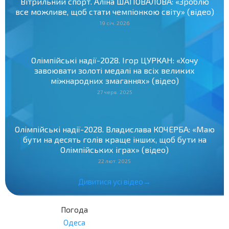
Вітрильний спорт. Аліна ШАПОВАЛОВА: «Зроблю
все можливе, щоб стати чемпіонкою світу» (відео)
19 січ. 2026
Олімпійські надії-2028. Ігор ЦУРКАН: «Хочу
завоювати золоті медалі на всіх великих
міжнародних змаганнях» (відео)
27 черв. 2025
Олімпійські надії-2028. Владислава КОЧЕРБА: «Маю
бути на десять голів краще інших, щоб бути на
Олімпійських іграх» (відео)
22 лют. 2025
Дивитися усі відео→
Погода
Одеса