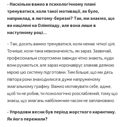
- Наскільки важко в психологічному плані
тренуватися, коли такої мотивації, як було,
наприклад, в лютому-березні? Так, ми знаємо, що
ви націлені на Олімпіаду, але вона лише в
наступному році…
- Так, досить важко тренуватися, коли немає чіткої цілі.
Точніше, коли така невизначеність, як зараз. Зазвичай,
професіональні спортсмени завжди чітко знають, куди
вони рухаються, але зараз коронавірус зламав деякою
мірою цю систему підготовки. Тим більше, що ми десь
півтора роки знаходилися в дуже напруженому
змагальному графіку. Важко мотивувати себе, адже,
щоб ти не робив, ти психологічно розслаблений, тому що
знаєш, що змагань найближчим часом не заплановано.
- Упродовж весни був період жорсткого карантину.
Як його пережили?