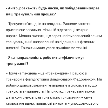
- Аніто, розкажіть будь ласка, як побудований зараз
ваш тренувальний процес?
- Тренуюся п’ять днів на тиждень. Ранкове заняття
присвячене загально-фізичній підготовці, вечірнє –
карате. Можна сказати, що зараз навіть посилений режим
тренувань, який направлений на підвищення фізичних
якостей. Також чимало уваги приділяємо техніці.
- Яка направленість роботи на «фізичному»
тренуванні?
- Тричі на тиждень – це «тренажерка». Працюю з
тренером з фізпідготовки Владиславом Федоренком. Ми
робимо доволі різноманітні вправи: є й силові, є й ті, що
тренують витривалість. Наприклад, тренер мені може
дати комплекс вправ тривалістю три хвилини – саме
стільки, нагадаю, триває бій в карате – упродовж цього