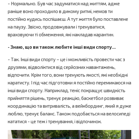
- Нормально. Був час задуматися над життям, адже
раніше воно проходило в дикому ритмі, немов ти
постійно кудись поспішаєш. А тут життя було поставлене
на паузу. Звісно, продовжували і тренуватися,
враховуючи ті обмеження, які накладав карантин.
- Знаю, що ви також любите інші види спорту...
- Так. Інші види спорту – це і можливість провести час з
друзями, відволіктися від серйозних навантажень,
відпочити. Крім того, вони тренують якості, які необхідні
каратисту. І під час підготовки я постійно перемикаюся на
інші види спорту. Наприклад, теніс покращує швидкість
прийняття рішень, тренує реакцію, баскетбол розвиває
координацію та витривалість, а вейкбординг, який я дуже
люблю, тренує баланс. Також подобається на велосипеді
кататися - це теж і тренування, і відпочинок.