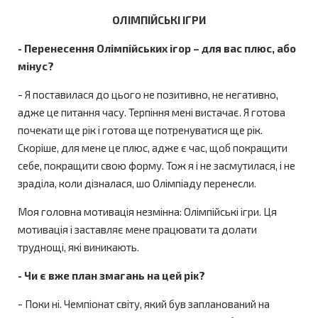
ОЛІМПІЙСЬКІ ІГРИ
- Перенесення Олімпійських ігор – для вас плюс, або
мінус?
- Я поставилася до цього не позитивно, не негативно,
адже це питання часу. Терпіння мені вистачає. Я готова
почекати ще рік і готова ще потренуватися ще рік.
Скоріше, для мене це плюс, адже є час, щоб покращити
себе, покращити свою форму. Тож я і не засмутилася, і не
зраділа, коли дізналася, шо Олімпіаду перенесли.
Моя головна мотивація незмінна: Олімпійські ігри. Ця
мотивація і заставляє мене працювати та долати
труднощі, які виникають.
- Чи є вже план змагань на цей рік?
- Поки ні. Чемпіонат світу, який був запланований на