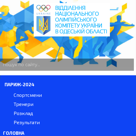
пошук
по
сайту
ПАРИЖ-2024
Спортсмени
Тренери
Розклад
Результати
ГОЛОВНА