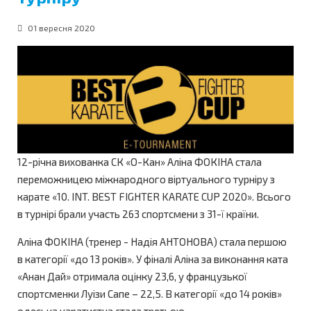
01 вересня 2020
12-річна вихованка СК «О-Кан» Аліна ФОКІНА стала
переможницею міжнародного віртуального турніру з
карате «10. INT. BEST FIGHTER KARATE CUP 2020». Всього
в турнірі брали участь 263 спортсмени з 31-ї країни.
Аліна ФОКІНА (тренер - Надія АНТОНОВА) стала першою
в категорії «до 13 років». У фіналі Аліна за виконання ката
«Анан Дай» отримала оцінку 23,6, у французької
спортсменки Луізи Сапе – 22,5. В категорії «до 14 років»
одеська каратистка стала третьою.