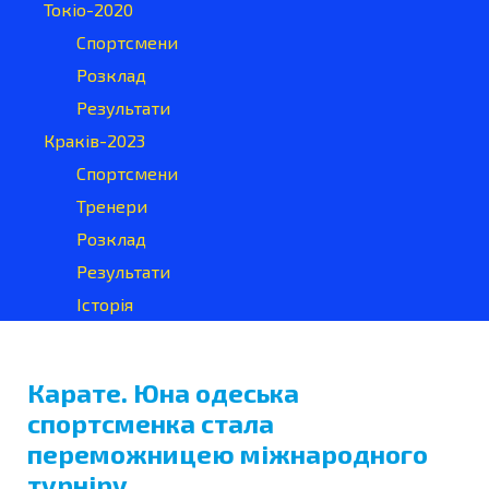
Токіо-2020
Спортсмени
Розклад
Результати
Краків-2023
Спортсмени
Тренери
Розклад
Результати
Історія
Карате. Юна одеська
спортсменка стала
переможницею міжнародного
турніру