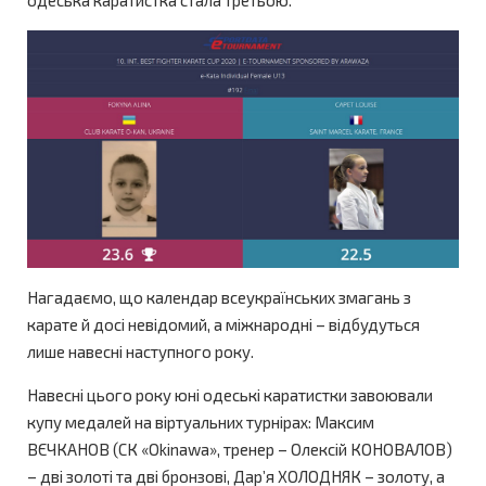
Нагадаємо, що календар всеукраїнських змагань з
карате й досі невідомий, а міжнародні – відбудуться
лише навесні наступного року.
Навесні цього року юні одеські каратистки завоювали
купу медалей на віртуальних турнірах: Максим
ВЄЧКАНОВ (СК «Okinawa», тренер – Олексій КОНОВАЛОВ)
– дві золоті та дві бронзові, Дар’я ХОЛОДНЯК – золоту, а