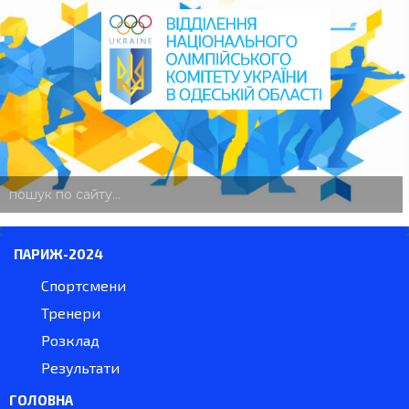
пошук
по
сайту
ПАРИЖ-2024
Спортсмени
Тренери
Розклад
Результати
ГОЛОВНА