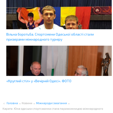
Вільна боротьба. Спортсмени Одеської області стали
призерами міжнародного турніру
«Круглий стіл» у «Вечірній Одесі». ФОТО
Головна
→
Новини
→
Міжнародні змагання
→
Карате. Юна одеська спортсменка стала переможницею міжнародного