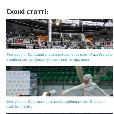
Схожі статті:
Фехтування. Одеський спортсмен розпочав олімпійський відбір
з найкращого результату за останні півтора роки
Фехтування. Одеська спортсменка увійшла в топ-6 кращих
шаблісток світу