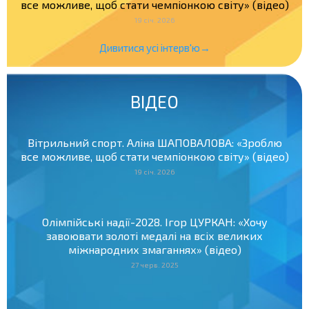
все можливе, щоб стати чемпіонкою світу» (відео)
19 січ. 2026
Дивитися усі інтерв'ю→
ВІДЕО
Вітрильний спорт. Аліна ШАПОВАЛОВА: «Зроблю
все можливе, щоб стати чемпіонкою світу» (відео)
19 січ. 2026
Олімпійські надії-2028. Ігор ЦУРКАН: «Хочу
завоювати золоті медалі на всіх великих
міжнародних змаганнях» (відео)
27 черв. 2025