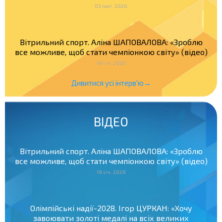
03 лют. 2026
Вітрильний спорт. Аліна ШАПОВАЛОВА: «Зроблю
все можливе, щоб стати чемпіонкою світу» (відео)
19 січ. 2026
Дивитися усі інтерв'ю→
ВІДЕО
Вітрильний спорт. Аліна ШАПОВАЛОВА: «Зроблю
все можливе, щоб стати чемпіонкою світу» (відео)
19 січ. 2026
Олімпійські надії-2028. Ігор ЦУРКАН: «Хочу
завоювати золоті медалі на всіх великих