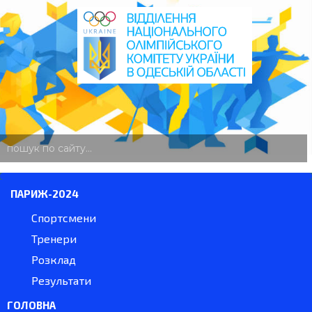
пошук
по
сайту
ПАРИЖ-2024
Спортсмени
Тренери
Розклад
Результати
ГОЛОВНА