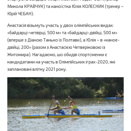
Микола КРАВЧУК) та каноїстка Юлія КОЛЕСНИК (тренер –
Юрій ЧЕБАН).
Анастасія візьмуть участь у двох олімпійських видах:
«байдарці-четвірці, 500 м» та «байдарці-двійці, 500 м»
(вперше з Діаною Танько із Полтави), а Юлія – в «каное-
двійці, 200» (разом з Анастасією Четверіковою із
Житомира). Нагадаємо, шо обидві спортсменки є
кандидатами на участь в Олімпійських іграх-2020, які
заплановані влітку 2021 року.