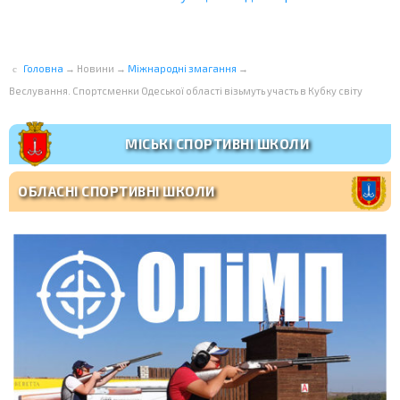
Головна
→
Новини
→
Міжнародні змагання
→
Веслування. Спортсменки Одеської області візьмуть участь в Кубку світу
МІСЬКІ СПОРТИВНІ ШКОЛИ
ОБЛАСНІ СПОРТИВНІ ШКОЛИ