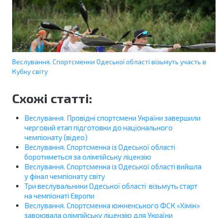
Веслування. Спортсменки Одеської області візьмуть участь в
Кубку світу
Схожі статті:
Веслування. Провідні спортсмени України завершили
черговий етап підготовки до національного
чемпіонату (відео)
Веслування. Спортсменка із Одеської області
боротимeться за олімпійську ліцензію
Веслування. Спортсменка із Одеської області вийшла
у фінал чемпіонату світу
Три веслувальники Одеської області візьмуть старт
на чемпіонаті Європи
Веслування. Спортсменка южненського ФСК «Хімік»
завоювала олімпійську ліцензію для України