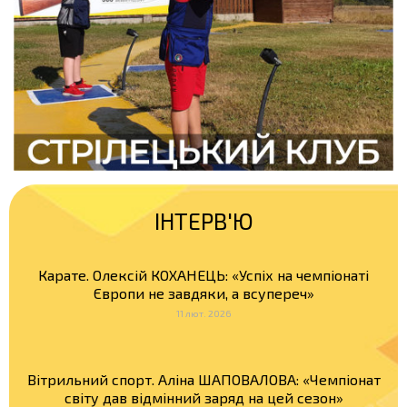
ІНТЕРВ'Ю
Карате. Олексій КОХАНЕЦЬ: «Успіх на чемпіонаті
Європи не завдяки, а всупереч»
11 лют. 2026
Вітрильний спорт. Аліна ШАПОВАЛОВА: «Чемпіонат
світу дав відмінний заряд на цей сезон»