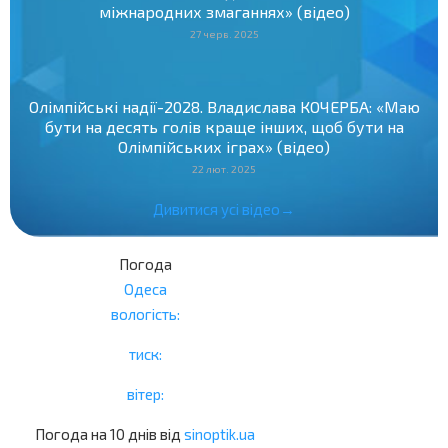
міжнародних змаганнях» (відео)
27 черв. 2025
Олімпійські надії-2028. Владислава КОЧЕРБА: «Маю
бути на десять голів краще інших, щоб бути на
Олімпійських іграх» (відео)
22 лют. 2025
Дивитися усі відео→
Погода
Одеса
вологість:
тиск:
вітер:
Погода на 10 днів від
sinoptik.ua