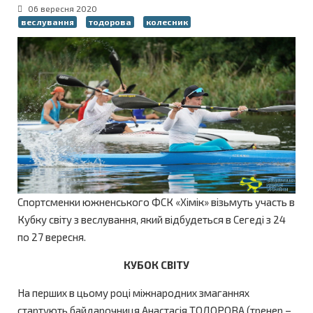
06 вересня 2020
веслування
тодорова
колесник
Спортсменки южненського ФСК «Хімік» візьмуть участь в
Кубку світу з веслування, який відбудеться в Сегеді з 24
по 27 вересня.
КУБОК СВІТУ
На перших в цьому році міжнародних змаганнях
стартують байдарочниця Анастасія ТОДОРОВА (тренер –