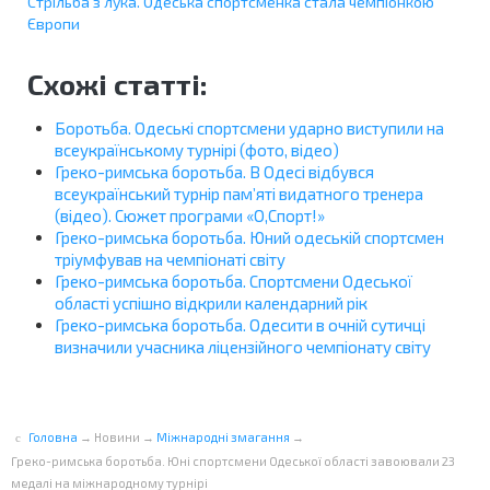
Стрільба з лука. Одеська спортсменка стала чемпіонкою
Європи
Схожі статті:
Боротьба. Одеські спортсмени ударно виступили на
всеукраїнському турнірі (фото, відео)
Греко-римська боротьба. В Одесі відбувся
всеукраїнський турнір пам’яті видатного тренера
(відео). Сюжет програми «О,Спорт!»
Греко-римська боротьба. Юний одеській спортсмен
тріумфував на чемпіонаті світу
Греко-римська боротьба. Спортсмени Одеської
області успішно відкрили календарний рік
Греко-римська боротьба. Одесити в очній сутичці
визначили учасника ліцензійного чемпіонату світу
Головна
→
Новини
→
Міжнародні змагання
→
Греко-римська боротьба. Юні спортсмени Одеської області завоювали 23
медалі на міжнародному турнірі