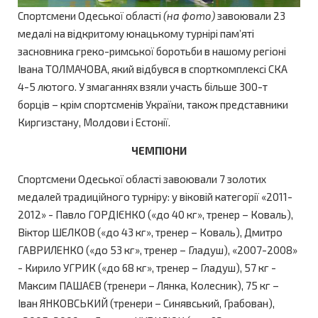
Спортсмени Одеської області
(на фото)
завоювали 23
медалі на відкритому юнацькому турнірі пам’яті
засновника греко-римської боротьби в нашому регіоні
Івана ТОЛМАЧОВА, який відбувся в спорткомплексі СКА
4-5 лютого. У змаганнях взяли участь більше 300-т
борців – крім спортсменів України, також представники
Киргизстану, Молдови і Естонії.
ЧЕМПІОНИ
Спортсмени Одеської області завоювали 7 золотих
медалей традиційного турніру: у віковій категорії «2011-
2012» - Павло ГОРДІЄНКО («до 40 кг», тренер – Коваль),
Віктор ШЕЛКОВ («до 43 кг», тренер – Коваль), Дмитро
ГАВРИЛЕНКО («до 53 кг», тренер – Гладуш), «2007-2008»
- Кирило УГРИК («до 68 кг», тренер – Гладуш), 57 кг -
Максим ПАШАЄВ (тренери – Лянка, Колесник), 75 кг –
Іван ЯНКОВСЬКИЙ (тренери – Синявський, Грабован),