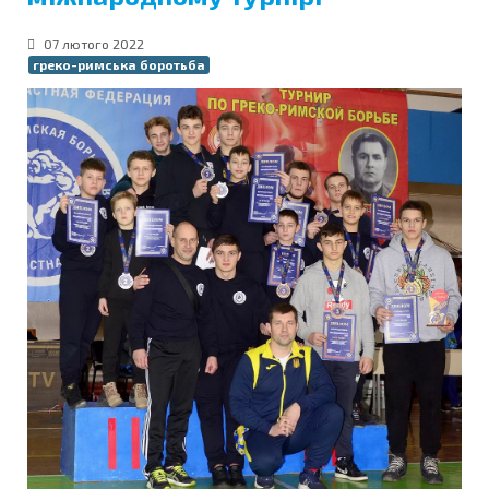
07 лютого 2022
греко-римська боротьба