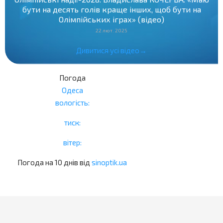
бути на десять голів краще інших, щоб бути на
Олімпійських іграх» (відео)
22 лют. 2025
Дивитися усі відео→
Погода
Одеса
вологість:
тиск:
вітер:
Погода на 10 днів від
sinoptik.ua