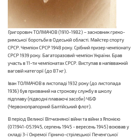
Григорович ТОЛМАЧОВ (1910-1982) – засновник греко-
римської боротьби в Одеській області. Майстер спорту
СРСР. Чемпіон СРСР 1948 року. Срібний призер чемпіонату
СРСР 1939 року. Багаторазовий чемпіон України. Брав
участь в 11-ти чемпіонатах СРСР. Виступав в напівважкій
ваговій категорії (до 87 кг).
Іван ТОЛМАЧОВ в листопаді 1932 року (до листопада
1936) був призваний на строкову службу в школу
підплаву (підводні плаваючі засоби) ЧБФ
(Червонопрапорний Балтійський флот).
В період Великої Вітчизняної війни та війни з Японією
(07.1941-05.1945, серпень 1945 - вересень 1945) воював у
складі 3-ї Окремої Гірничо-стрілецької Печенгської