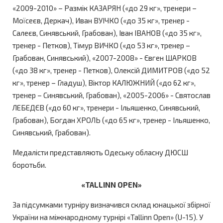
«2009-2010» – Размік КАЗАРЯН («до 29 кг», тренери –
Моїсеєв, Деркач), Иван ВУІЧКО («до 35 кг», тренер -
Салеєв, Синявський, Грабован), Іван ІВАНОВ («до 35 кг»,
тренер - Петков), Тімур ВИЧКО («до 53 кг», тренер –
Грабован, Синявський), «2007-2008» - Євген ШАРКОВ
(«до 38 кг», тренер - Петков), Олексій ДИМИТРОВ («до 52
кг», тренер – Гладуш), Віктор КАЛЮЖНИЙ («до 62 кг»,
тренер – Синявський, Грабован), «2005-2006» - Святослав
ЛЕБЕДЄВ («до 60 кг», тренери - Ільяшенко, Синявський,
Грабован), Богдан ХРОЛЬ («до 65 кг», тренер - Ільяшенко,
Синявський, Грабован).
Медалісти представляють Одеську обласну ДЮСШ
боротьби.
«TALLINN OPEN»
За підсумками турніру визначився склад юнацької збірної
України на міжнародному турнірі «Tallinn Open» (U-15). У