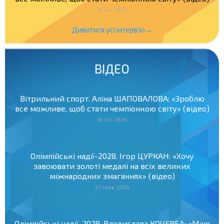
19 січ. 2026
Дивитися усі інтерв'ю→
ВІДЕО
Вітрильний спорт. Аліна ШАПОВАЛОВА: «Зроблю
все можливе, щоб стати чемпіонкою світу» (відео)
19 січ. 2026
Олімпійські надії-2028. Ігор ЦУРКАН: «Хочу
завоювати золоті медалі на всіх великих
міжнародних змаганнях» (відео)
27 черв. 2025
Олімпійські надії-2028. Владислава КОЧЕРБА: «Маю