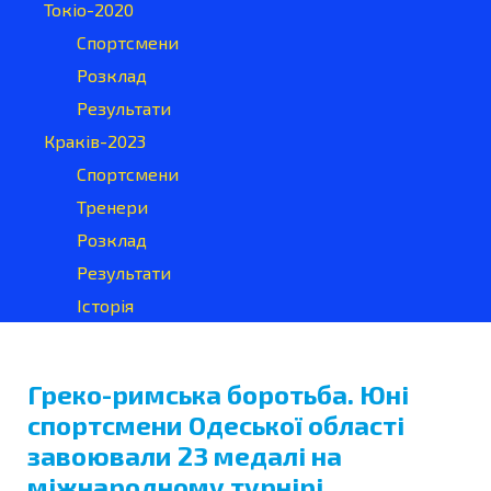
Токіо-2020
Спортсмени
Розклад
Результати
Краків-2023
Спортсмени
Тренери
Розклад
Результати
Історія
Греко-римська боротьба. Юні
спортсмени Одеської області
завоювали 23 медалі на
міжнародному турнірі