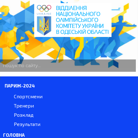
пошук
по
сайту
ПАРИЖ-2024
Спортсмени
Тренери
Розклад
Результати
ГОЛОВНА