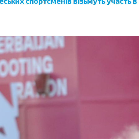
деських спортсменів візьмуть участь 