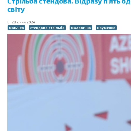
Стрільба cтендова. Відразу п’ять о
світу
28 січня 2024
мільчев
стендова стрільба
маловічко
науменко