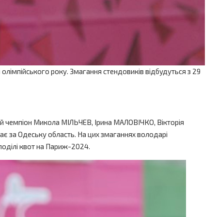
і олімпійського року. Змагання стендовиків відбудуться з 29
ький чемпіон Микола МІЛЬЧЕВ, Ірина МАЛОВІЧКО, Вікторія
ає за Одеську область. На цих змаганнях володарі
поділі квот на Париж-2024.