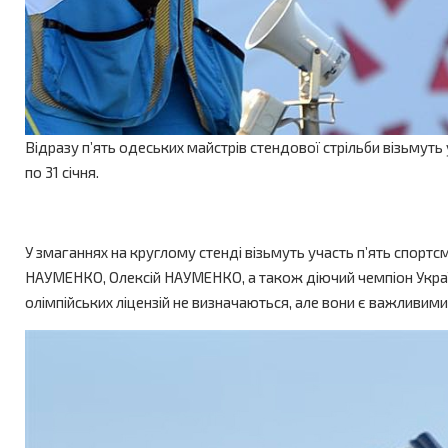
Відразу п’ять одеських майстрів стендової стрільби візьмуть
по 31 січня.
У змаганнях на круглому стенді візьмуть участь п’ять спортс
НАУМЕНКО, Олексій НАУМЕНКО, а також діючий чемпіон України
олімпійських ліцензій не визначаються, але вони є важливим