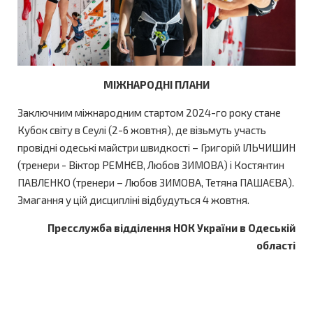
МІЖНАРОДНІ ПЛАНИ
Заключним міжнародним стартом 2024-го року стане
Кубок світу в Сеулі (2-6 жовтня), де візьмуть участь
провідні одеські майстри швидкості – Григорій ІЛЬЧИШИН
(тренери - Віктор РЕМНЄВ, Любов ЗИМОВА) і Костянтин
ПАВЛЕНКО (тренери – Любов ЗИМОВА, Тетяна ПАШАЄВА).
Змагання у цій дисципліні відбудуться 4 жовтня.
Пресслужба відділення НОК України в Одеській
області