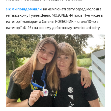
Як ми повідомляли
, на чемпіонаті світу серед молоді в
китайському Гуйяні Денис МОЗОЛЕВИЧ посів 11-е місце в
категорії «юніори», а Євгенія КОЛЕСНИК – cтала 10-ю в
категорії «U-16» на своєму дебютному чемпіонаті світу.