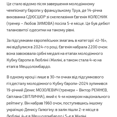
Це стало відомо після завершення молодіжному
чемпіонату Європи у французькому Труа, де 14-річна
вихованка СДЮСШОР зі скелелазіння Євгенія КОЛЕСНИК
(тренер – Любов ЗИМОВА) посіла 5-е місце. Це був дебют
талановитої одеситки на такому рівні.
За підсумками європейських змагань в категорії «U-16»,
які відбулися в 2024-го році, Євгенія набрала 2200 очок:
вона завоювала срібні медалі на етапах молодіжного
Кубку Європи в Любліні і Жиліні, а також стала 4-ю на
етапі в Меццоломбардо.
В одному кроці і лише в 30-ти очках від підсумкового
п’єдесталу молодіжного Кубку Європи-2024 зупинився
19-річний Денис МОЗОЛЕВИЧ (тренери – Віктор РЕМНЄВ,
Світлана СВІТЛИЧНА), який є 4-м номером національного
рейтингу. Він набрав 1960 очок, поступившись іншому
українцю Денису Галюгіну: в залік пішли 2-е місце в
Любліні, 4-е в Меццоломбардо і 5-е в Жиліні.