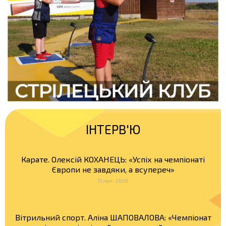
ІНТЕРВ'Ю
Карате. Олексій КОХАНЕЦЬ: «Успіх на чемпіонаті
Європи не завдяки, а всупереч»
11 лют. 2026
Вітрильний спорт. Аліна ШАПОВАЛОВА: «Чемпіонат