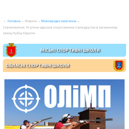
Головна
→
Новини
→
Міжнародні змагання
→
Скелелазіння. 14-річна одеська спортсменка стала другою в загальному
заліку Кубку Європи
МІСЬКІ СПОРТИВНІ ШКОЛИ
ОБЛАСНІ СПОРТИВНІ ШКОЛИ