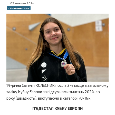
03 жовтня 2024
скелелазіння
14-річна Євгенія КОЛЕСНИК посіла 2-е місце в загальному
заліку Кубку Європи за підсумками змагань 2024-го
року (швидкість), виступаючи в категорії«U-16».
П’ЄДЕСТАЛ КУБКУ ЄВРОПИ