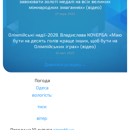
завоювати золоті медалі на всіх великих
міжнародних змаганнях» (відео)
27 черв. 2025
Олімпійські надії-2028. Владислава КОЧЕРБА: «Маю
бути на десять голів краще інших, щоб бути на
Олімпійських іграх» (відео)
22 лют. 2025
Дивитися усі відео→
Погода
Одеса
вологість:
тиск:
вітер:
Погода на 10 днів від
sinoptik.ua