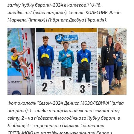
заліку Кубку Європи-2024 в категорії "U-16,
швидкість" (зліва направо): Євгенія КОЛЕСНИК, Аліче
Марчеллі (Італія) і Габриеле Десбуа (Франція).
Фотоколлаж "Сезон-2024 Дениса МОЗОЛЕВИЧА" (зліва
направо): 1 - на дистанції молодіжного чемпіонату
світу; 2 - на п'єдесталі молодіжного Кубку Європи в
Любліні; 3 - з тренеркою і мамою Світланою
СВІТЛІЧНОЮ на молодіжному чемпіонаті Європи