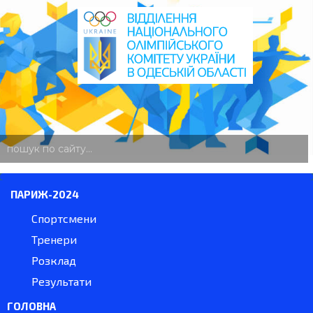
пошук
по
сайту
ПАРИЖ-2024
Спортсмени
Тренери
Розклад
Результати
ГОЛОВНА