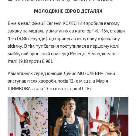
МОЛОДІЖНЕ ЄВРО В ДЕТАЛЯХ
Вже в кваліфікації Євгенія КОЛЕСНИК зробила вагому
заявку на медаль у змаганнях в категорії «U-16», ставши
4-ю (8,86 секунди), що принесло їй путівку у фінальну
вісімку. В тім, тут Євгенія поступилася в першому колі
майбутній бронзовій призерці Ребецці Белардінеллі із
Італії (9,18 проти 8,96).
У змаганнях серед юніорів Денис МОЗОЛЕВИЧ, який
виступав після хвороби, посів 12-е місце, а Марія
ШИМКОВА стала 13-ю в категорії «U-18».