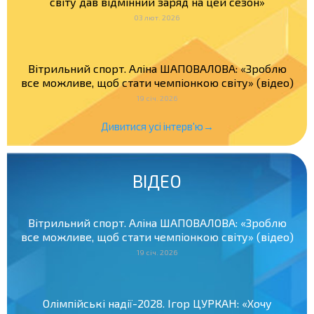
світу дав відмінний заряд на цей сезон»
03 лют. 2026
Вітрильний спорт. Аліна ШАПОВАЛОВА: «Зроблю
все можливе, щоб стати чемпіонкою світу» (відео)
19 січ. 2026
Дивитися усі інтерв'ю→
ВІДЕО
Вітрильний спорт. Аліна ШАПОВАЛОВА: «Зроблю
все можливе, щоб стати чемпіонкою світу» (відео)
19 січ. 2026
Олімпійські надії-2028. Ігор ЦУРКАН: «Хочу