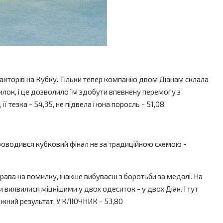
акторів на Кубку. Тільки тепер компанію двом Діанам склала
илок, і це дозволило їм здобути впевнену перемогу з
тезка - 54,35, не підвела і юна поросль - 51,08.
 проводився кубковий фінал не за традиційною схемою -
права на помилку, інакше вибуваєш з боротьби за медалі. На
и виявилися міцнішими у двох одеситок - у двох Діан. І тут
можний результат. У КЛЮЧНИК - 53,80