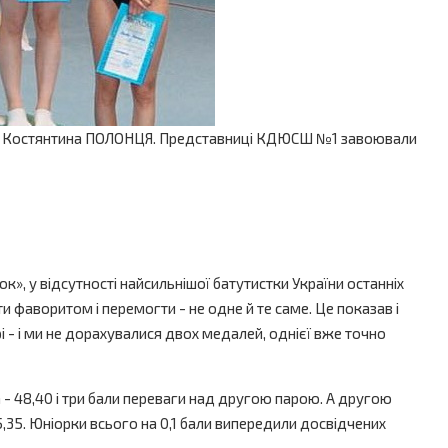
раїни Костянтина ПОЛОНЦЯ. Представниці КДЮСШ №1 завоювали
к», у відсутності найсильнішої батутистки України останніх
фаворитом і перемогти - не одне й те саме. Це показав і
і - і ми не дорахувалися двох медалей, однієї вже точно
 - 48,40 і три бали переваги над другою парою. А другою
,35. Юніорки всього на 0,1 бали випередили досвідчених