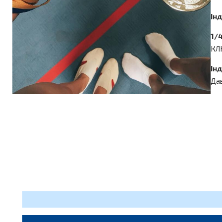
Ін
1/4
КЛЮ
Інд
Дав