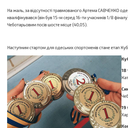
На жаль, за відсутності травмованого Артема САВЧЕНКО одесь
кваліфікувався (він був 15-м серед 16-ти учасників 1/8 фіналу
Чеботарьовим посів шосте місце (40,05).
Наступним стартом для одеських спортсменів стане етап Кубка
Куб
18
Кат
Си
Чеб
19
Хар
Ко