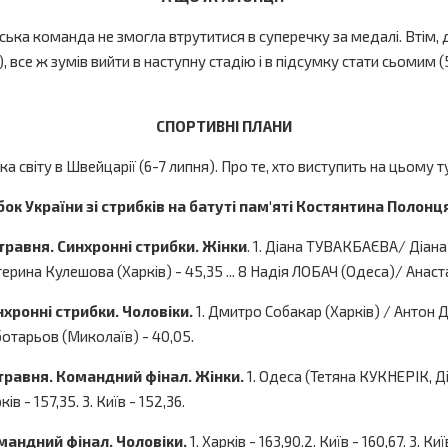
ка команда не змогла втрутитися в суперечку за медалі. Втім, 
), все ж зумів вийти в наступну стадію і в підсумку стати сьомим 
СПОРТИВНІ ПЛАНИ
 світу в Швейцарії (6-7 липня). Про те, хто виступить на цьому 
ок України зі стрибків на батуті пам'яті Костянтина Полонц
 травня. Синхронні стрибки. Жінки
. 1. Діана ТУВАКБАЄВА/ Діан
ерина Кулешова (Харків) - 45,35 ... 8 Надія ЛОБАЧ (Одеса)/ Анастас
нхронні стрибки. Чоловіки.
1. Дмитро Собакар (Харків) / Антон Д
отарьов (Миколаїв) - 40,05.
 травня. Командний фінал. Жінки.
1. Одеса (Тетяна КУКНЕРІК, Д
ків - 157,35. 3. Київ - 152,36.
мандний фінал. Чоловіки.
1. Харків - 163,90.2. Київ - 160,67. 3. Ки