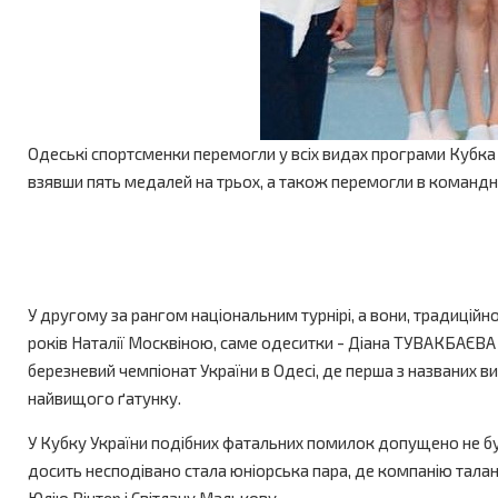
Одеські спортсменки перемогли у всіх видах програми Кубка
взявши пять медалей на трьох, а також перемогли в командно
У другому за рангом національним турнірі, а вони, традиційно
років Наталії Москвіною, саме одеситки - Діана ТУВАКБАЄВА
березневий чемпіонат України в Одесі, де перша з названих в
найвищого ґатунку.
У Кубку України подібних фатальних помилок допущено не було
досить несподівано стала юніорська пара, де компанію талан