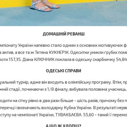
ДОМАШНІЙ РЕВАНШ
емпіонату України напевно стало одним з основних мотивуючих ф
в актив, а все та ж Тетяна КУКНЕРІК. Одеситки уникли грубих пом
и 157,35. Діана КЛЮЧНИК поклала в одеську скарбничку 54,84, її 
ОДЕСЬКІ СПРАВИ
уальний турнір, адже він входить в олімпійську програму. Втім,
ожній стадії, починаючи з 1/8 фіналу, вибувала половина учасниць.
ити на сітку рівно в два рази більше - шість разів, причому без 
уперечці і визначають володарку Кубка України. В результаті нерв
тупу на чемпіонаті України, ТУВАКБАЄВА. 55,60 - такий її пере
А ЩО Ж ХЛОПЦІ?