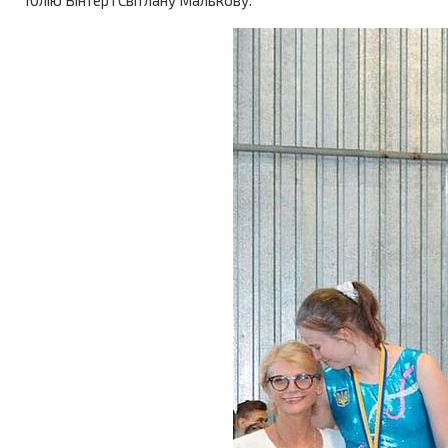
Юлію Вінтер і Світлану Малькову.