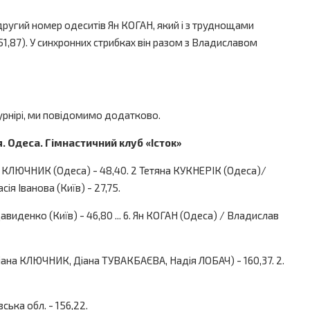
другий номер одеситів Ян КОГАН, який і з труднощами
(51,87). У синхронних стрибках він разом з Владиславом
турнірі, ми повідомимо додатково.
я. Одеса. Гімнастичний клуб «Істок»
а КЛЮЧНИК (Одеса) - 48,40. 2 Тетяна КУКНЕРІК (Одеса)/
ія Іванова (Київ) - 27,75.
авиденко (Київ) - 46,80 ... 6. Ян КОГАН (Одеса) / Владислав
іана КЛЮЧНИК, Діана ТУВАКБАЄВА, Надія ЛОБАЧ) - 160,37. 2.
ївська обл. - 156,22.