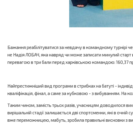
Бажання реабілітуватися за невдачу в командному турнірі ч
не Надія ЛОБАЧ, яка навряд чи може записати минулий старт 
перевагою в три бали перед харківською командою: 160,37 прот
Найпрестижніший вид програми в стрибках на батуті - індивід
кваліфікація, фінал, а саме за кубковою - з вибуванням. На к
Таким чином, замість трьох разів, учасницям доводилося виход
вирішальній стадії залишається дві спортсменки, які в очній с
вже переможницею, мабуть, зробила правильні висновки з вис