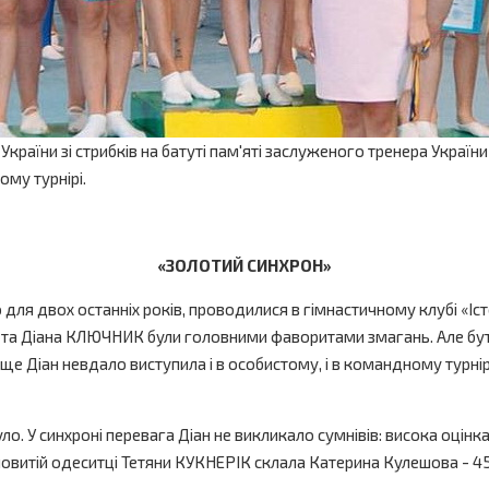
 України зі стрибків на батуті пам'яті заслуженого тренера Ук
му турнірі.
«ЗОЛОТИЙ СИНХРОН»
 для двох останніх років, проводилися в гімнастичному клубі «Істо
 та Діана КЛЮЧНИК були головними фаворитами змагань. Але бути 
ище Діан невдало виступила і в особистому, і в командному турнір
. У синхроні перевага Діан не викликало сумнівів: висока оцінка
овитій одеситці Тетяни КУКНЕРІК склала Катерина Кулешова - 45