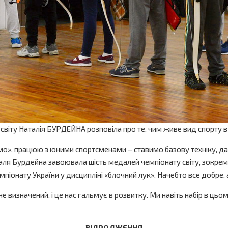
ка світу Наталія БУРДЕЙНА розповіла про те, чим живе вид спорту 
мо», працюю з юними спортсменами – ставимо базову техніку, даєм
таля Бурдейна завоювала шість медалей чемпіонату світу, зокрем
онату України у дисципліні «блочний лук». Начебто все добре, 
е визначений, і це нас гальмує в розвитку. Ми навіть набір в ць