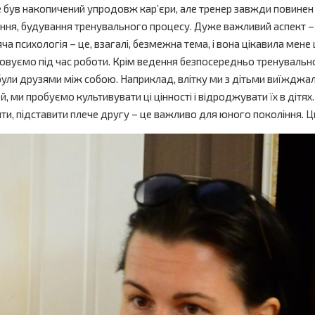
мене був накопичений упродовж кар’єри, але тренер завжди повинен
ження, будування тренувального процесу. Дуже важливий аспект – фі
а психологія – це, взагалі, безмежна тема, і вона цікавила мене 
цьовуємо під час роботи. Крім ведення безпосередньо тренувальн
ули друзями між собою. Наприклад, влітку ми з дітьми виїжджали
 ми пробуємо культивувати ці цінності і відроджувати їх в дітях.
и, підставити плече другу – це важливо для юного покоління. Ц