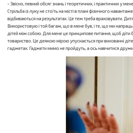
- Звісно, певний обсяг знань і теоретичних, і практичних у 
Стрільба із луку не стоїть на місті в плані фізичного наванта
відбиваються на результатах. Це теж треба враховувати. Дитяч
Використовую і той багаж, що в мене був, і те, що ми напра
дітей між собою. Для мене це принципове питання, щоб діти б
товариство. Це деякою мірою упускається при вихованні дітей,
гаджетах. Гаджети мимо не пройдуть, а ось навчитися дружит