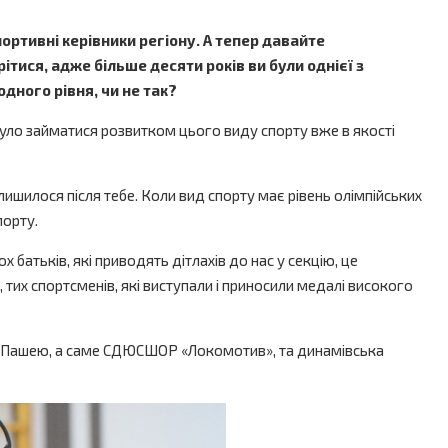
ортивні керівники регіону. А тепер давайте
ітися, адже більше десяти років ви були однієї з
дного рівня, чи не так?
вхнуло займатися розвитком цього виду спорту вже в якості
алишилося після тебе. Коли вид спорту має рівень олімпійських
порту.
х батьків, які приводять дітлахів до нас у секцію, це
, тих спортсменів, які виступали і приносили медалі високого
с з Пашею, а саме СДЮСШОР «Локомотив», та динамівська