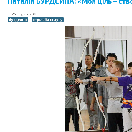
Наталія БУРДЕЙНА: «Моя ціль – ство
26 грудня 2018
бурдейна
стрільба із луку