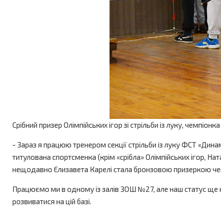
Срібний призер Олімпійських ігор зі стрільби із луку, чемпіон
- Зараз я працюю тренером секції стрільби із луку ФСТ «Дина
титулована спортсменка (крім «срібла» Олімпійських ігор, На
нещодавно Єлизавета Карелі стала бронзовою призеркою чемпі
Працюємо ми в одному із залів ЗОШ №27, але наш статус ще н
розвиватися на цій базі.