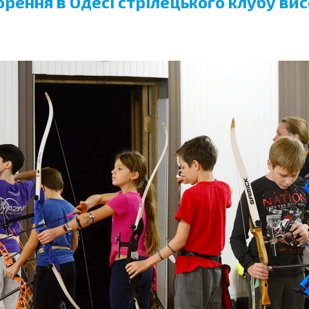
рення в Одесі стрілецького клубу вис