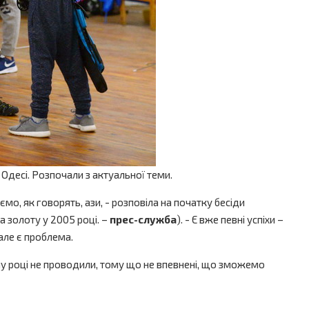
в Одесі. Розпочали з актуальної теми.
о, як говорять, ази, - розповіла на початку бесіди
а золоту у 2005 році. –
прес-служба
). - Є вже певні успіхи –
але є проблема.
ому році не проводили, тому що не впевнені, що зможемо