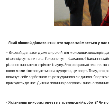
- Який віковий діапазон тих, хто зараз займається у вас 
- Віковий діапазон дуже широкий: від молодших школярів до л
віком відсутнє як таке. Головне тут – бажання. Є бажання за
рішення навчитися стріляти із луку. Якщо верхньої планки, по 
якою люди зіштовхуються на курортах, це спорт. Тому, якщо ме
показує себе серйозною та розсудливою людиною. Спортсмен 
приходить до нас. Дитина повинна реагувати, вчасно зупинитис
- Які знання використовуєте в тренерській роботі? Чи 