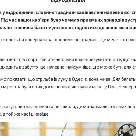
ВІДРОДЖЕННЯ
 у відродженні славних традицій зацікавлені напевно всі сп
 Під час вашої кар’єри було чимало приємних приводів зустр
іально-технічна база не дозволяє піднятися до рівня міжнаро
же хотілось би повернути наші переможні традиції. Це мене і што
ш життя в спорті, бачити не тільки власні результати, а те, що з
ідходить в забуття, це, напевно, найсумніше, що може бути для с
мо показати, що стрільба із луку в Одесі є, вона жива. Для багатьо
ю мірою забули о тих досягненнях, які були у мене, у Паші Беккера
ституті, яка наступником тієї школи, де ми займалися у свій ча
в той же час і цікавіше.