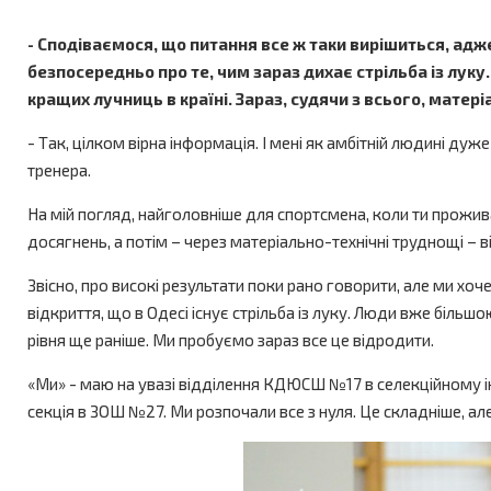
- Сподіваємося, що питання все ж таки вирішиться, адже
безпосередньо про те, чим зараз дихає стрільба із луку.
кращих лучниць в країні. Зараз, судячи з всього, матер
- Так, цілком вірна інформація. І мені як амбітній людині ду
тренера.
На мій погляд, найголовніше для спортсмена, коли ти проживає
досягнень, а потім – через матеріально-технічні труднощі – в
Звісно, про високі результати поки рано говорити, але ми хоче
відкриття, що в Одесі існує стрільба із луку. Люди вже більшо
рівня ще раніше. Ми пробуємо зараз все це відродити.
«Ми» - маю на увазі відділення КДЮСШ №17 в селекційному ін
секція в ЗОШ №27. Ми розпочали все з нуля. Це складніше, але, 