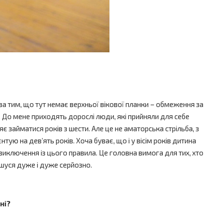
ава тим, що тут немає верхньої вікової планки – обмеження за
. До мене приходять дорослі люди, які прийняли для себе
яє займатися років з шести. Але це не аматорська стрільба, з
тую на дев’ять років. Хоча буває, що і у вісім років дитина
иключення із цього правила. Це головна вимога для тих, хто
ношуся дуже і дуже серйозно.
ні?