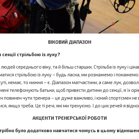
ВІКОВИЙ ДІАПАЗОН
в секції стрільбою із луку?
юдей середнього віку, та й більш старших. Стрільба із луку і цік
йматися стрільбою із луку – будь ласка, ми розкажемо і покажемо
суті, немає, то нижня – є. Діапазон матчастини, а саме лук, дозвол
ні телефонують батьки, щоб привести дитини до секції, я їх орієн
повинен чути тренера – це дуже важливо, і юний спортсмен не в
я, якщо треба. Це ті речі, які ми тренуємо. І до цих речей я від
АКЦЕНТИ ТРЕНЕРСЬКОЇ РОБОТИ
потрібно було додатково навчатися чомусь в цьому відношен