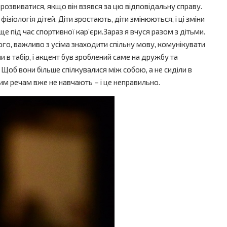
 розвиватися, якщо він взявся за цю відповідальну справу.
зіологія дітей. Діти зростають, діти змінюються, і ці зміни
ще під час спортивної кар’єри.Зараз я вчуся разом з дітьми.
ого, важливо з усіма знаходити спільну мову, комунікувати
 в табір, і акцент був зроблений саме на дружбу та
 Щоб вони більше спілкувалися між собою, а не сиділи в
им речам вже не навчають – і це неправильно.