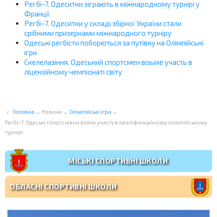
Регбі-7. Одеситки зіграють в міжнародному турнірі у
Франції
Регбі-7. Одеситки у складі збірної України стали
срібними призерками міжнародного турніру
Одеські регбісти поборються за путівку на Олімпійські
ігри
Скелелазіння. Одеський спортсмен візьме участь в
ліцензійному чемпіонаті світу
Головна
→
Новини
→
Олімпійські ігри
→
Регбі-7. Одеські спортсмени взяли участь в кваліфікаційному олімпійському
турнірі
МІСЬКІ СПОРТИВНІ ШКОЛИ
ОБЛАСНІ СПОРТИВНІ ШКОЛИ