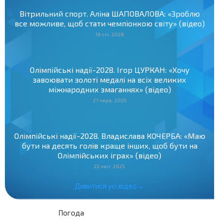
Вітрильний спорт. Аліна ШАПОВАЛОВА: «Зроблю
все можливе, щоб стати чемпіонкою світу» (відео)
19 січ. 2026
Олімпійські надії-2028. Ігор ЦУРКАН: «Хочу
завоювати золоті медалі на всіх великих
міжнародних змаганнях» (відео)
27 черв. 2025
Олімпійські надії-2028. Владислава КОЧЕРБА: «Маю
бути на десять голів краще інших, щоб бути на
Олімпійських іграх» (відео)
22 лют. 2025
Дивитися усі відео→
Погода