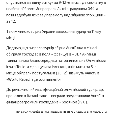
опустилися в втішну «сітку» за 9-12-е місця, де спочатку в
неабиякої боротьбі програли Литві зі рахунком 0:14, а
потім здобули яскраву перемогу над збірною Угорщини -
29:12.
Таким чином, збірна України завершила турнір на 11-му
місці.
Додамо, що виграла турнір збірна Англії, яка у фіналі
обіграла господарів поля - французів - 31:7. Англійці,
таким чином, безпосередньо потрапляють на Олімпійські
ігри в Токіо, а французи та ірландці, які в матчі за 3-е
місце обіграли португальців (26:12), візьмуть участь в
«World Repechage tournament».
До речі, жіночий кваліфікаційний олімпійський турнір, що
проходив в Казані, також виграли представники Англії, в
фіналі розгромили господарів - росіянок (19:0).
Прес-служба відділення НОК України в Одеській