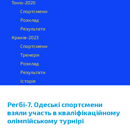
Токіо-2020
Спортсмени
Розклад
Результати
Краків-2023
Спортсмени
Тренери
Розклад
Результати
Історія
Регбі-7. Одеські спортсмени
взяли участь в кваліфікаційному
олімпійському турнірі