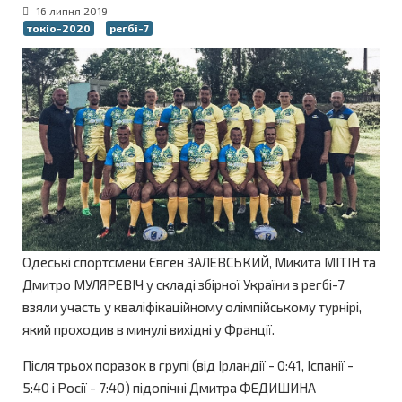
16 липня 2019
токіо-2020
регбі-7
Одеські спортсмени Євген ЗАЛЕВСЬКИЙ, Микита МІТІН та
Дмитро МУЛЯРЕВІЧ у складі збірної України з регбі-7
взяли участь у кваліфікаційному олімпійському турнірі,
який проходив в минулі вихідні у Франції.
Після трьох поразок в групі (від Ірландії - 0:41, Іспанії -
5:40 і Росії - 7:40) підопічні Дмитра ФЕДИШИНА