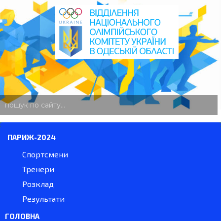
пошук
по
сайту
ПАРИЖ-2024
Спортсмени
Тренери
Розклад
Результати
ГОЛОВНА