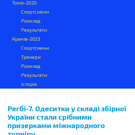
Токіо-2020
Спортсмени
Розклад
Результати
Краків-2023
Спортсмени
Тренери
Розклад
Результати
Історія
Регбі-7. Одеситки у складі збірної
України стали срібними
призерками міжнародного
турніру