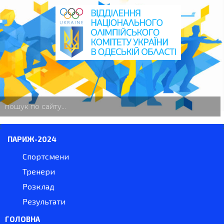
пошук
по
сайту
ПАРИЖ-2024
Спортсмени
Тренери
Розклад
Результати
ГОЛОВНА