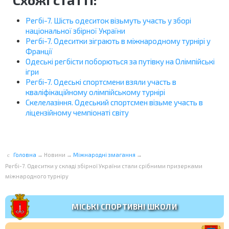
Регбі-7. Шість одеситок візьмуть участь у зборі
національної збірної України
Регбі-7. Одеситки зіграють в міжнародному турнірі у
Франції
Одеські регбісти поборються за путівку на Олімпійські
ігри
Регбі-7. Одеські спортсмени взяли участь в
кваліфікаційному олімпійському турнірі
Скелелазіння. Одеський спортсмен візьме участь в
ліцензійному чемпіонаті світу
Головна
→
Новини
→
Міжнародні змагання
→
Регбі-7. Одеситки у складі збірної України стали срібними призерками
міжнародного турніру
МІСЬКІ СПОРТИВНІ ШКОЛИ