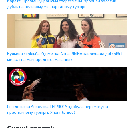
Карате. Провідні українські спортсменки зробили золотий
дубль на великому міжнародному турнірі
Кульова стрільба. Одеситка Анна ІЛЬІНА завоювала дві срібні
медалі на міжнародних змаганнях
Як одеситка Анжеліка ТЕРЛЮГА здобула перемогу на
престижному турнірі в Японії (відео)
Схожі статті: