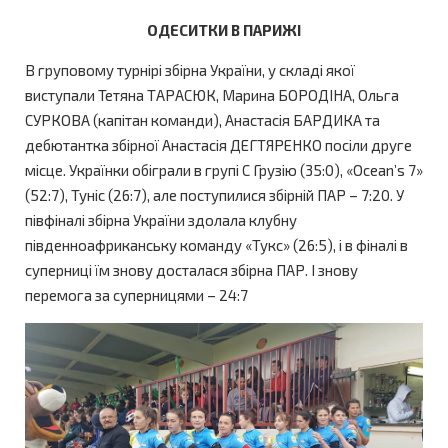
ОДЕСИТКИ В ПАРИЖІ
В груповому турнірі збірна України, у складі якої
виступали Тетяна ТАРАСЮК, Марина БОРОДІНА, Ольга
СУРКОВА (капітан команди), Анастасія БАРДИКA та
дебютантка збірної Анастасія ДЕГТЯРЕНКО посіли друге
місце. Українки обіграли в групі С Грузію (35:0), «Ocean’s 7»
(52:7), Туніс (26:7), але поступилися збірній ПАР – 7:20. У
півфіналі збірна України здолала клубну
південноафриканську команду «Тукс» (26:5), і в фіналі в
суперниці їм знову досталася збірна ПАР. І знову
перемога за суперницями – 24:7