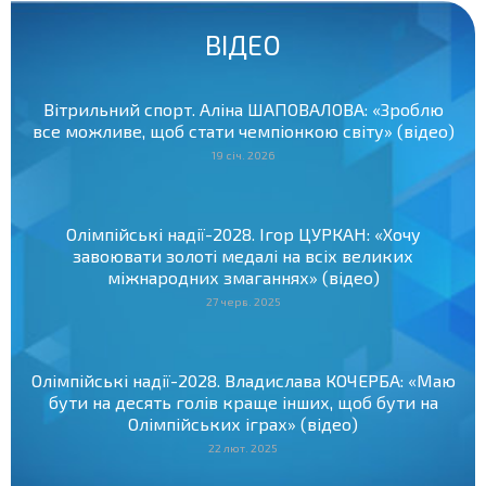
ВІДЕО
Вітрильний спорт. Аліна ШАПОВАЛОВА: «Зроблю
все можливе, щоб стати чемпіонкою світу» (відео)
19 січ. 2026
Олімпійські надії-2028. Ігор ЦУРКАН: «Хочу
завоювати золоті медалі на всіх великих
міжнародних змаганнях» (відео)
27 черв. 2025
Олімпійські надії-2028. Владислава КОЧЕРБА: «Маю
бути на десять голів краще інших, щоб бути на
Олімпійських іграх» (відео)
22 лют. 2025