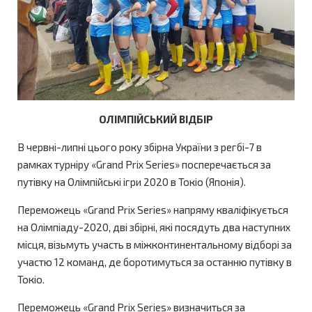
ОЛІМПІЙСЬКИЙ ВІДБІР
В червні-липні цього року збірна України з регбі-7 в
рамках турніру «Grand Prix Series» посперечається за
путівку на Олімпійські ігри 2020 в Токіо (Японія).
Переможець «Grand Prix Series» напряму кваліфікується
на Олімпіаду-2020, дві збірні, які посядуть два наступних
місця, візьмуть участь в міжконтинентальному відборі за
участю 12 команд, де боротимуться за останню путівку в
Токіо.
Переможець «Grand Prix Series» визначиться за