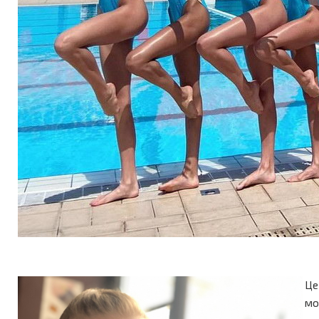
Це
мо