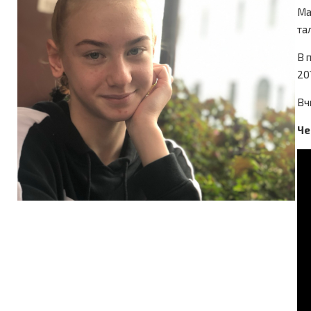
Ма
та
В 
20
Вч
Че