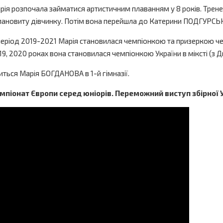
рія розпочала займатися артистичним плаванням у 8 років. Трене
лановиту дівчинку. Потім вона перейшла до Катерини ПОДГУРСЬ
період 2019-2021 Марія становилася чемпіонкою та призеркою чем
19, 2020 роках вона становилася чемпіонкою України в міксті (з 
иться Марія БОГДАНОВА в 1-й гімназії.
мпіонат Європи серед юніорів. Переможний виступ збірної 