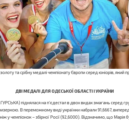
лоту та срібну медалі чемпіонату Європи серед юніорів, який п
ДВІ МЕДАЛІ ДЛЯ ОДЕСЬКОЇ ОБЛАСТІ І УКРАЇНИ
РСЬКА) піднялася на п’єдестал в двох видах змагань серед груп
 призеркою. В переможному виді українки набрали 91,6667, виперед
ніж у чемпіонок – збірної Росії (92,6000). Відзначимо, що Марія бу