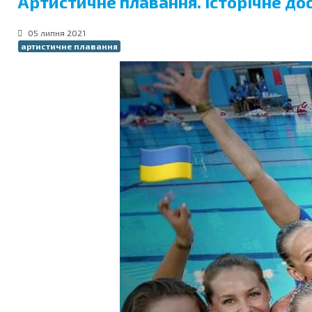
Артистичне плавання. Історічне до
05 липня 2021
артистичне плавання