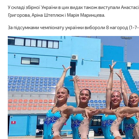
У складі збірної України в цих видах також виступали Анаста
Григорова, Аріна Штеплюк і Марія Маринцева.
За підсумками чемпіонату українки вибороли 8 нагород (1-7-