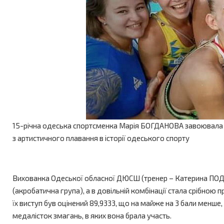
15-річна одеська спортсменка Марія БОГДАНОВА завоювала зо
з артистичного плавання в історії одеського спорту
Вихованка Одеської обласної ДЮСШ (тренер – Катерина ПОДГУ
(акробатична група), а в довільній комбінації стала срібною
їх виступ був оцінений 89,9333, що на майже на 3 бали менше, 
медалісток змагань, в яких вона брала участь.