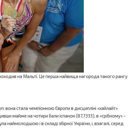
роходив на Мальті. Це перша найвища нагорода такого рангу
: вона стала чемпіонкою Європи в дисципліні «хайлайт»
ивши майже на чотири бали іспанок (87,7333), в «срібному» -
ла наймолодшою і в складі збірної України, і, взагалі, серед