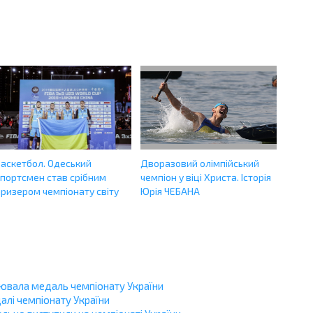
Баскетбол. Одеський
Дворазовий олімпійський
спортсмен став срібним
чемпіон у віці Христа. Історія
призером чемпіонату світу
Юрія ЧЕБАНА
оювала медаль чемпіонату України
алі чемпіонату України