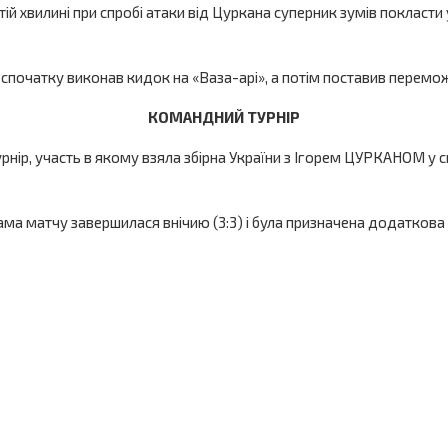
ій хвилині при спробі атаки від Цуркана суперник зумів покласти
і спочатку виконав кидок на «Ваза-арі», а потім поставив перемо
КОМАНДНИЙ ТУРНІР
ір, участь в якому взяла збірна України з Ігорем ЦУРКАНОМ у скл
ма матчу завершилася внічию (3:3) і була призначена додаткова 