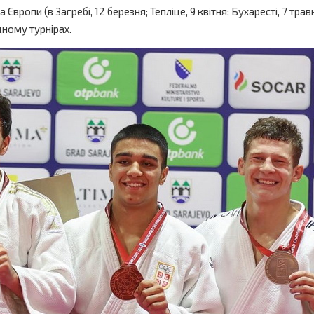
ропи (в Загребі, 12 березня; Тепліце, 9 квітня; Бухаресті, 7 травн
дному турнірах.