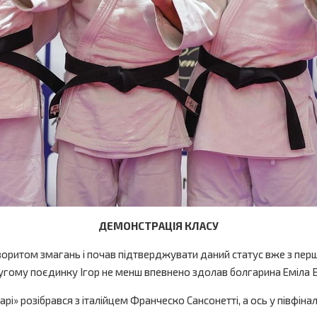
ДЕМОНСТРАЦІЯ КЛАСУ
воритом змагань і почав підтверджувати даний статус вже з пе
угому поєдинку Ігор не менш впевнено здолав болгарина Еміла 
і» розібрався з італійцем Франческо Сансонетті, а ось у півфінал