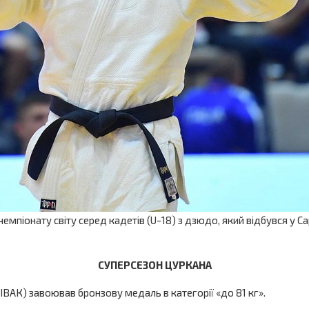
піонату світу серед кадетів (U-18) з дзюдо, який відбувся у Са
СУПЕРСЕЗОН ЦУРКАНА
ІВАК) завоював бронзову медаль в категорії «до 81 кг».