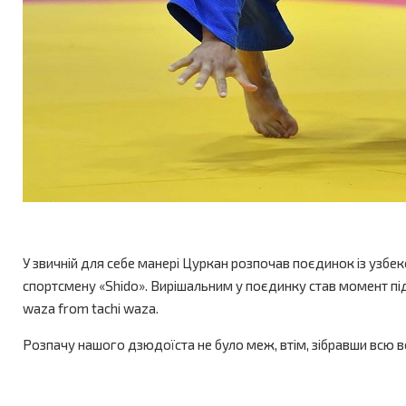
У звичній для себе манері Цуркан розпочав поєдинок із узбе
спортсмену «Shido». Вирішальним у поєдинку став момент під
waza from tachi waza.
Розпачу нашого дзюдоїста не було меж, втім, зібравши всю 