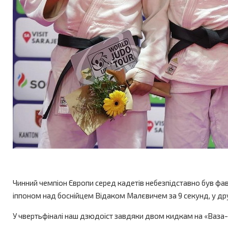
Чинний чемпіон Європи серед кадетів небезпідставно був фа
іппоном над боснійцем Відаком Малєвичем за 9 секунд, у др
У чвертьфіналі наш дзюдоіст завдяки двом кидкам на «Ваза-ар