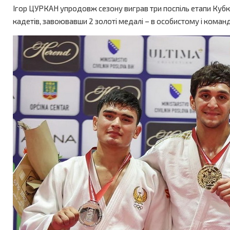
Ігор ЦУРКАН упродовж сезону виграв три поспіль етапи Кубка Єв
кадетів, завоювавши 2 золоті медалі – в особистому і коман