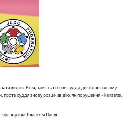
ати кидок. Втім, замість оцінки суддя двічі дав нашому
, проте суддя знову розцінив дію, як порушення - kansetsu
 з французом Томасом Пучлі.