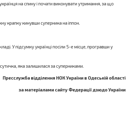
 українця на спину і почати виконувати утримання, за що
жну крапку кинувши суперника на іппон.
аді. У підсумку українці посіли 5-е місце, програвши у
сутичка, яка залишилася за суперниками.
Пресслужба відділення НОК України в Одеській області
за матеріалами сайту Федерації дзюдо України