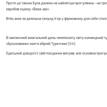
Проте це також була далеко не найлегша прогулянка - на трет
заробив оцінку «Ваза-арі».
Втім, вже за декілька секунд Ігор у фірмовому для себе стил
В заключний змагальний день чемпіонату світу командний турн
«бронзовими» матчі збірній Туреччині (3:4).
Одеський дзюдоїст свій поєдинок виграв, але основна програ