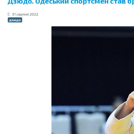
Дзюдо. Одеський спортсмен став б
31 серпня 2022
дзюдо