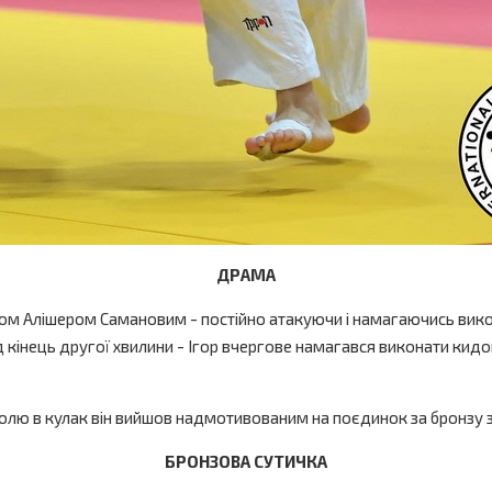
ДРАМА
ком Алішером Самановим - постійно атакуючи і намагаючись викон
 кінець другої хвилини - Ігор вчергове намагався виконати кидок
волю в кулак він вийшов надмотивованим на поєдинок за бронзу
БРОНЗОВА СУТИЧКА