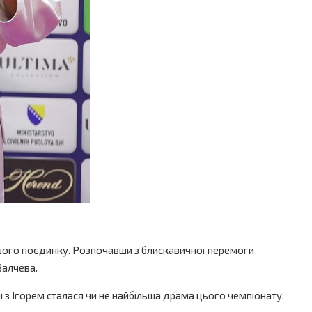
ршого поєдинку. Розпочавши з блискавичної перемоги
Валчева.
і з Ігорем сталася чи не найбільша драма цього чемпіонату.